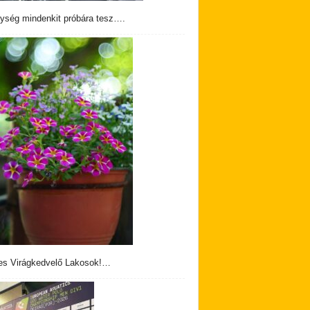
ység mindenkit próbára tesz….
s Virágkedvelő Lakosok!…