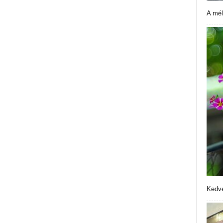
A mél
Kedve