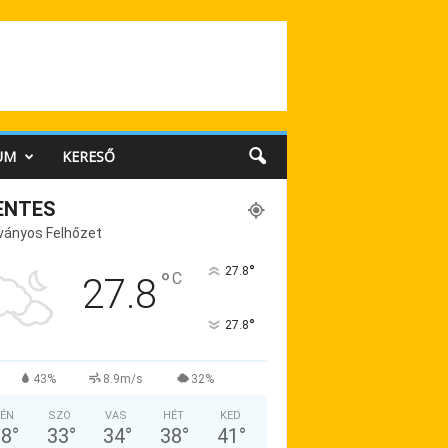
UM
KERESŐ
ENTES
ványos Felhőzet
°
27.8
°
C
27.8
°
27.8
43%
8.9m/s
32%
ÉN
SZO
VAS
HÉT
KED
28
°
33
°
34
°
38
°
41
°