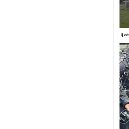
Új ed