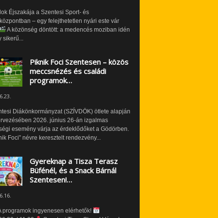
ok Éjszakája a Szentesi Sport- és
özpontban – egy felejthetetlen nyári este vár
A közönség döntött: a medencés moziban idén
 sikerű...
Piknik Foci Szentesen – közös
meccsnézés és családi
programok…
6.23.
ntesi Diákönkormányzat (SZÍVDÖK) ötlete alapján
ervezésében 2026. június 26-án izgalmas
ségi esemény várja az érdeklődőket a Gödörben.
nik Foci” névre keresztelt rendezvény...
Gyereknap a Tisza Terasz
Büfénél, és a Snack Bárnál
Szentesen!…
6.16.
 programok ingyenesen elérhetők!