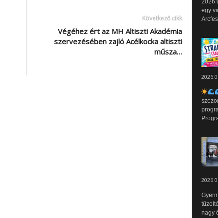
2026.0
egy vi
Következő cikk
Arcfes
Végéhez ért az MH Altiszti Akadémia
szervezésében zajló Acélkocka altiszti
műsza…
2026.0
szezo
progr
Progr
2026.0
Gyerm
tűzolt
nagy ö