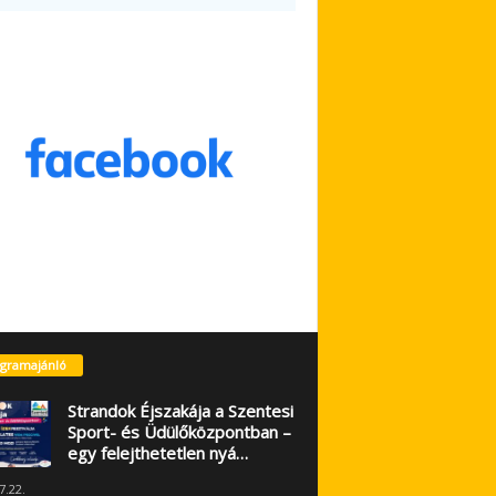
gramajánló
Strandok Éjszakája a Szentesi
Sport- és Üdülőközpontban –
egy felejthetetlen nyá…
7.22.