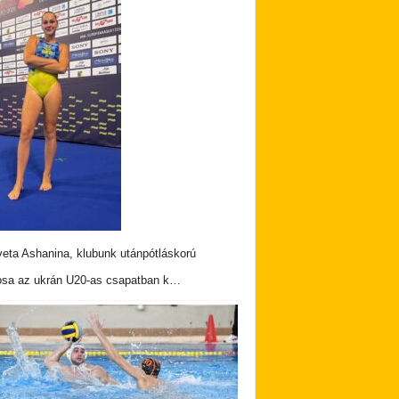
veta Ashanina, klubunk utánpótláskorú
osa az ukrán U20-as csapatban k…