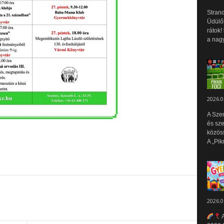
Strand
Üdülők
rátok!
a nagy
2026.0
A Sze
és sz
közös
A „Pik
2026.0
A