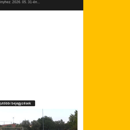
yhez. 2026. 05. 31-én...
utóbbi bejegyzések