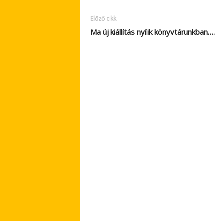
Előző cikk
Ma új kiállítás nyílik könyvtárunkban….