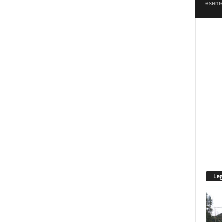
esemén
Leg