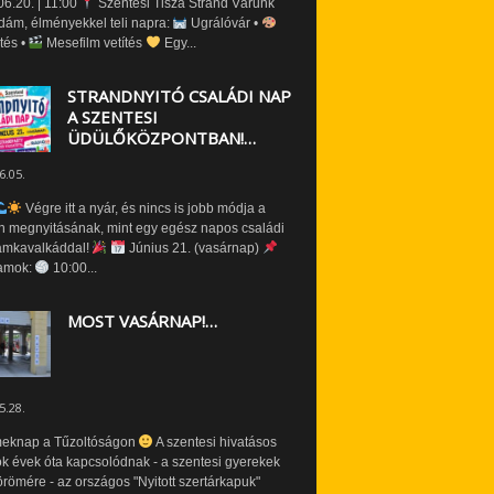
6.20. | 11:00
Szentesi Tisza Strand Várunk
dám, élményekkel teli napra:
Ugrálóvár •
tés •
Mesefilm vetítés
Egy...
STRANDNYITÓ CSALÁDI NAP
A SZENTESI
ÜDÜLŐKÖZPONTBAN!…
6.05.
Végre itt a nyár, és nincs is jobb módja a
n megnyitásának, mint egy egész napos családi
amkavalkáddal!
Június 21. (vasárnap)
amok:
10:00...
MOST VASÁRNAP!…
5.28.
eknap a Tűzoltóságon
A szentesi hivatásos
ók évek óta kapcsolódnak - a szentesi gyerekek
römére - az országos "Nyitott szertárkapuk"