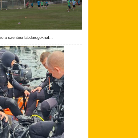
ző a szentesi labdarúgóknál…