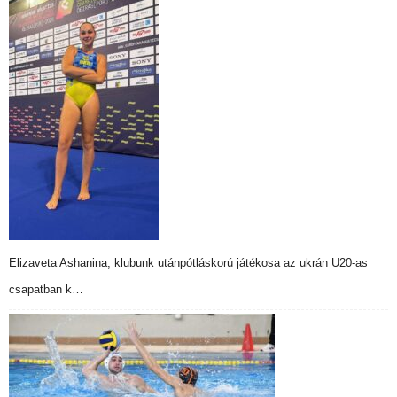
Elizaveta Ashanina, klubunk utánpótláskorú játékosa az ukrán U20-as
csapatban k…