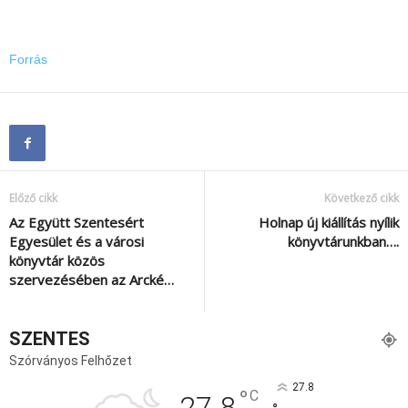
Forrás
Előző cikk
Következő cikk
Az Együtt Szentesért
Holnap új kiállítás nyílik
Egyesület és a városi
könyvtárunkban….
könyvtár közös
szervezésében az Arcké…
SZENTES
Szórványos Felhőzet
27.8
°
C
27.8