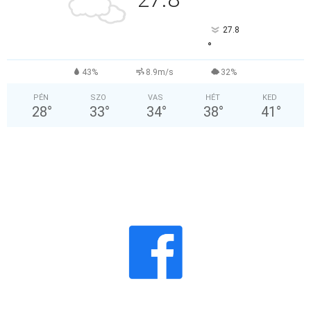
°
27.8
°
43%
8.9m/s
32%
PÉN
SZO
VAS
HÉT
KED
28
°
33
°
34
°
38
°
41
°