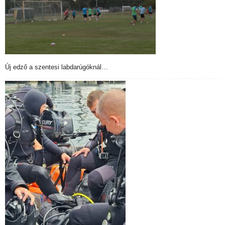
Új edző a szentesi labdarúgóknál…