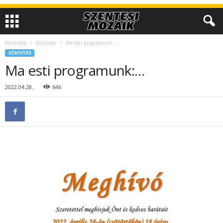
Kezdőlap
Könyvtár
Ma esti programunk:…
KÖNYVTÁR
Ma esti programunk:…
2022.04.28.
646