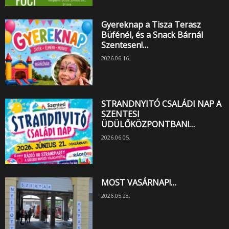
Gyereknap a Tisza Terasz
Büfénél, és a Snack Bárnál
Szentesen!…
2026.06.16.
STRANDNYITÓ CSALÁDI NAP A
SZENTESI
ÜDÜLŐKÖZPONTBAN!…
2026.06.05.
MOST VASÁRNAP!…
2026.05.28.