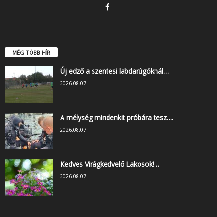
MÉG TÖBB HÍR
Új edző a szentesi labdarúgóknál…
2026.08.07.
A mélység mindenkit próbára tesz….
2026.08.07.
Kedves Virágkedvelő Lakosok!…
2026.08.07.