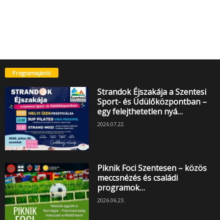
Programajánló
Strandok Éjszakája a Szentesi
Sport- és Üdülőközpontban –
egy felejthetetlen nyá…
2026.07.22.
Piknik Foci Szentesen – közös
meccsnézés és családi
programok…
2026.06.23.