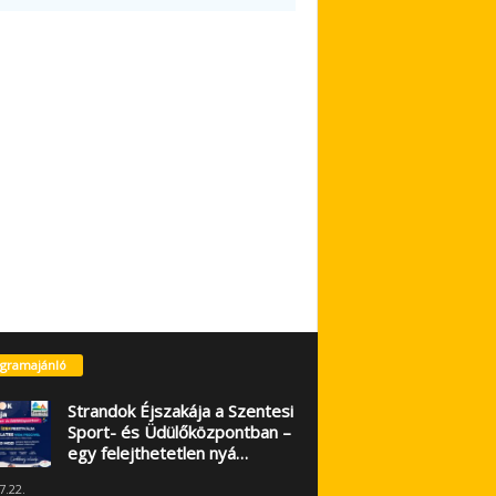
gramajánló
Strandok Éjszakája a Szentesi
Sport- és Üdülőközpontban –
egy felejthetetlen nyá…
7.22.