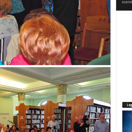
esemén
Leg