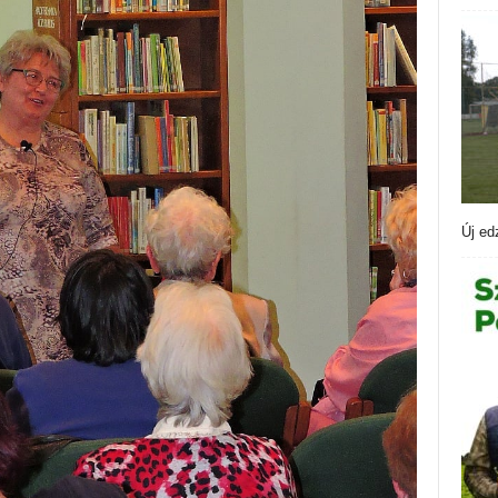
Új ed