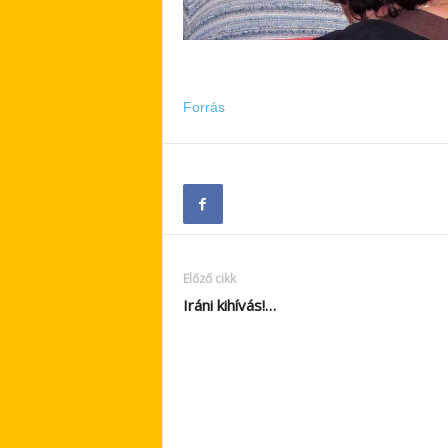
Forrás
Előző cikk
Iráni kihívás!…