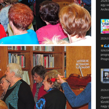
2026.0
egy vi
Arcfes
2026.0
szezo
progr
Progr
2026.0
Gyerm
tűzolt
nagy ö