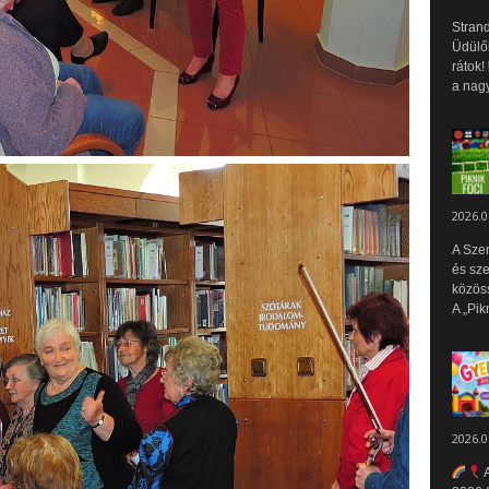
Strand
Üdülők
rátok!
a nagy
2026.0
A Sze
és sz
közös
A „Pik
2026.0
A