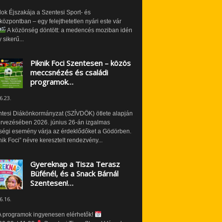
ok Éjszakája a Szentesi Sport- és
özpontban – egy felejthetetlen nyári este vár
A közönség döntött: a medencés moziban idén
 sikerű...
Piknik Foci Szentesen – közös
meccsnézés és családi
programok…
6.23.
ntesi Diákönkormányzat (SZÍVDÖK) ötlete alapján
ervezésében 2026. június 26-án izgalmas
ségi esemény várja az érdeklődőket a Gödörben.
nik Foci” névre keresztelt rendezvény...
Gyereknap a Tisza Terasz
Büfénél, és a Snack Bárnál
Szentesen!…
6.16.
 programok ingyenesen elérhetők!