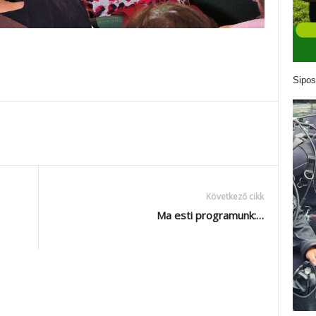
Sipos
Következő cikk
Ma esti programunk:…