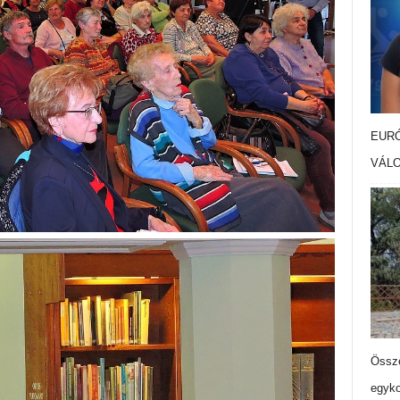
EURÓ
VÁL
Össze
egyko