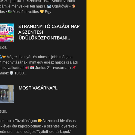
6.20. | 11:00
Szentesi Tisza Strand Várunk
dám, élményekkel teli napra:
Ugrálóvár •
tés •
Mesefilm vetítés
Egy...
STRANDNYITÓ CSALÁDI NAP
A SZENTESI
ÜDÜLŐKÖZPONTBAN!…
6.05.
Végre itt a nyár, és nincs is jobb módja a
n megnyitásának, mint egy egész napos családi
amkavalkáddal!
Június 21. (vasárnap)
amok:
10:00...
MOST VASÁRNAP!…
5.28.
eknap a Tűzoltóságon
A szentesi hivatásos
ók évek óta kapcsolódnak - a szentesi gyerekek
römére - az országos "Nyitott szertárkapuk"