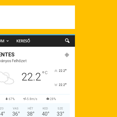
UM
KERESŐ
ENTES
ványos Felhőzet
°
22.2
°
C
22.2
°
22.2
67%
5.8m/s
28%
ZO
VAS
HÉT
KED
SZE
34
°
36
°
38
°
40
°
33
°