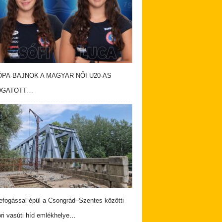
PA-BAJNOK A MAGYAR NŐI U20-AS
OGATOTT…
fogással épül a Csongrád–Szentes közötti
ri vasúti híd emlékhelye…