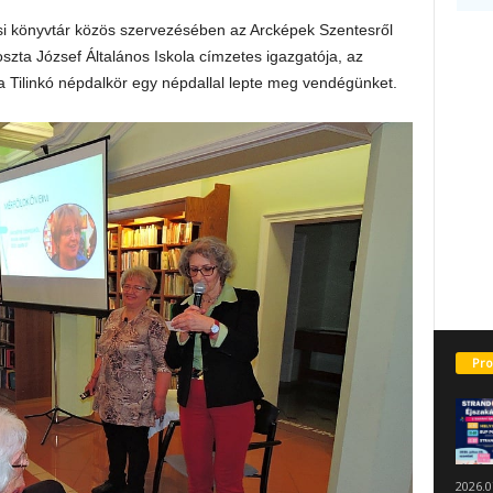
si könyvtár közös szervezésében az Arcképek Szentesről
zta József Általános Iskola címzetes igazgatója, az
n a Tilinkó népdalkör egy népdallal lepte meg vendégünket.
Pro
2026.0