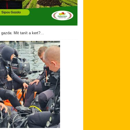
 gazda: Mit tanít a kert?…