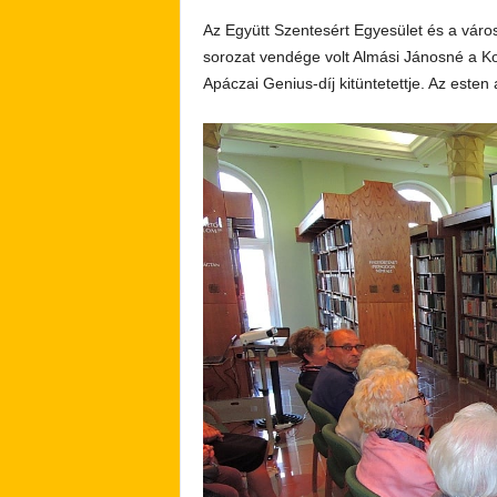
Az Együtt Szentesért Egyesület és a váro
sorozat vendége volt Almási Jánosné a Kos
Apáczai Genius-díj kitüntetettje. Az este