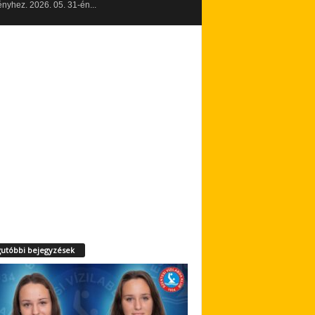
yhez. 2026. 05. 31-én...
utóbbi bejegyzések