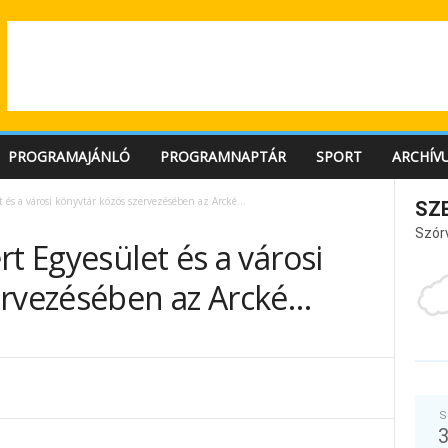
PROGRAMAJÁNLÓ
PROGRAMNAPTÁR
SPORT
ARCHÍV
t és a városi könyvtár közös szervezésében az Arcké…
SZ
Szór
rt Egyesület és a városi
ervezésében az Arcké…
S