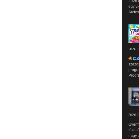
2026.0
egy vi
Arcfes
2026.0
szezo
progr
Progr
2026.0
Gyerm
tűzolt
nagy ö