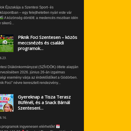
ok Éjszakája a Szentesi Sport- és
özpontban – egy felejthetetlen nyári este vár
A közönség döntött: a medencés moziban idén
 sikerű...
Piknik Foci Szentesen – közös
meccsnézés és családi
programok…
6.23.
ntesi Diákönkormányzat (SZÍVDÖK) ötlete alapján
ervezésében 2026. június 26-án izgalmas
ségi esemény várja az érdeklődőket a Gödörben.
nik Foci” névre keresztelt rendezvény...
Gyereknap a Tisza Terasz
Büfénél, és a Snack Bárnál
Szentesen!…
6.16.
 programok ingyenesen elérhetők!