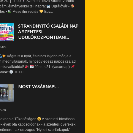
6.20. | 11:00
Szentesi Tisza Strand Várunk
dám, élményekkel teli napra:
Ugrálóvár •
tés •
Mesefilm vetítés
Egy...
STRANDNYITÓ CSALÁDI NAP
A SZENTESI
ÜDÜLŐKÖZPONTBAN!…
6.05.
Végre itt a nyár, és nincs is jobb módja a
n megnyitásának, mint egy egész napos családi
amkavalkáddal!
Június 21. (vasárnap)
amok:
10:00...
MOST VASÁRNAP!…
5.28.
eknap a Tűzoltóságon
A szentesi hivatásos
ók évek óta kapcsolódnak - a szentesi gyerekek
römére - az országos "Nyitott szertárkapuk"