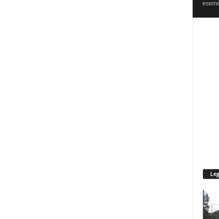
esemén
Leg