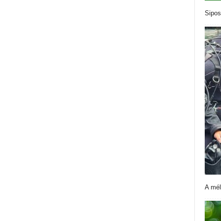
Sipos
A mél