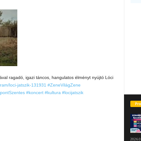
ával ragadó, igazi táncos, hangulatos élményt nyújtó Lóci
gram/loci-jatszik-131931
#ZeneVilágZene
pontSzentes
#koncert
#kultura
#locijatszik
Pro
2026.0