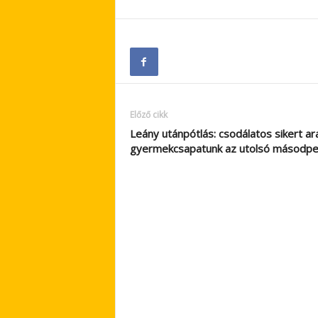
Előző cikk
Leány utánpótlás: csodálatos sikert ar
gyermekcsapatunk az utolsó másodp