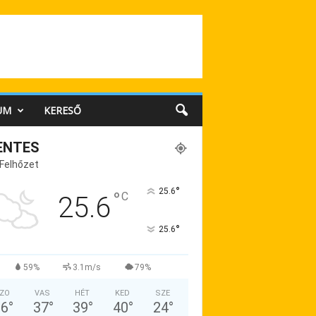
UM
KERESŐ
ENTES
 Felhőzet
°
25.6
°
C
25.6
°
25.6
59%
3.1m/s
79%
ZO
VAS
HÉT
KED
SZE
36
°
37
°
39
°
40
°
24
°