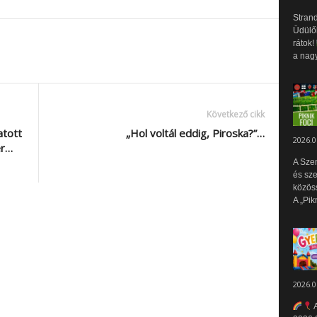
Strand
Üdülők
rátok!
a nagy
Következő cikk
atott
„Hol voltál eddig, Piroska?”…
2026.0
er…
A Sze
és sz
közös
A „Pik
2026.0
A