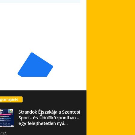
gramajánló
Strandok Éjszakája a Szentesi
Sport- és Üdülőközpontban –
egy felejthetetlen nyá…
7.22.