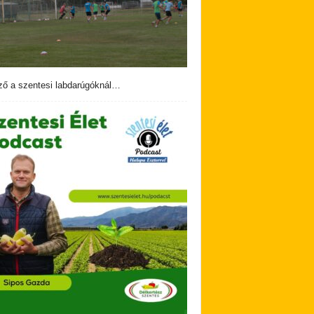
ző a szentesi labdarúgóknál…