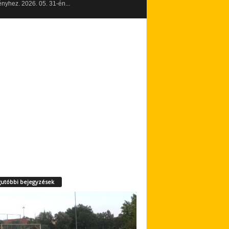
yhez. 2026. 05. 31-én...
utóbbi bejegyzések