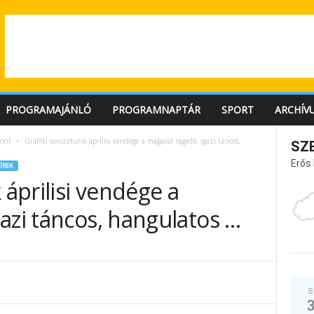
PROGRAMAJÁNLÓ
PROGRAMNAPTÁR
SPORT
ARCHÍV
ont
Graffiti sorozatunk áprilisi vendége a magával ragadó, igazi táncos,
SZ
Erős
ÍREK
 áprilisi vendége a
azi táncos, hangulatos …
S