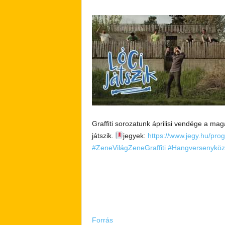
Graffiti sorozatunk áprilisi vendége a mag
játszik.
jegyek:
https://www.jegy.hu/pro
#ZeneVilágZeneGraffiti
#Hangversenyköz
Forrás