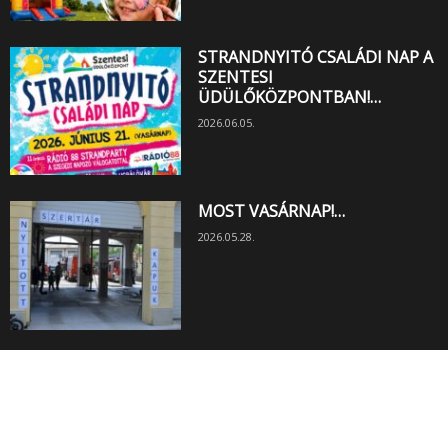
STRANDNYITÓ CSALÁDI NAP A
SZENTESI
ÜDÜLŐKÖZPONTBAN!…
2026.06.05.
MOST VASÁRNAP!…
2026.05.28.