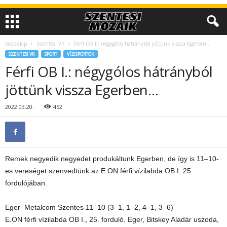
Kezdőlap
Szentesi VK
Férfi OB I.: négygólos hátrányból jöttünk vissza Egerben…
SZENTESI VK
SPORT
VÍZISPORTOK
Férfi OB I.: négygólos hátrányból
jöttünk vissza Egerben…
2022.03.20.
452
Remek negyedik negyedet produkáltunk Egerben, de így is 11–10-
es vereséget szenvedtünk az E.ON férfi vízilabda OB I. 25.
fordulójában.
Eger–Metalcom Szentes 11–10 (3–1, 1–2, 4–1, 3–6)
E.ON férfi vízilabda OB I., 25. forduló. Eger, Bitskey Aladár uszoda,