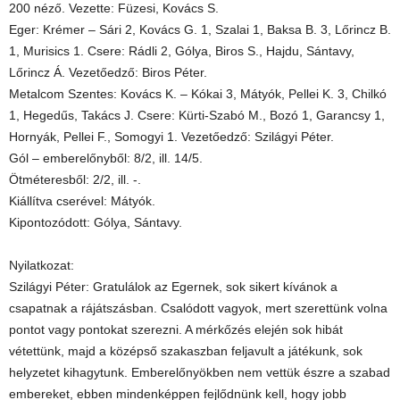
200 néző. Vezette: Füzesi, Kovács S.
Eger: Krémer – Sári 2, Kovács G. 1, Szalai 1, Baksa B. 3, Lőrincz B.
1, Murisics 1. Csere: Rádli 2, Gólya, Biros S., Hajdu, Sántavy,
Lőrincz Á. Vezetőedző: Biros Péter.
Metalcom Szentes: Kovács K. – Kókai 3, Mátyók, Pellei K. 3, Chilkó
1, Hegedűs, Takács J. Csere: Kürti-Szabó M., Bozó 1, Garancsy 1,
Hornyák, Pellei F., Somogyi 1. Vezetőedző: Szilágyi Péter.
Gól – emberelőnyből: 8/2, ill. 14/5.
Ötméteresből: 2/2, ill. -.
Kiállítva cserével: Mátyók.
Kipontozódott: Gólya, Sántavy.
Nyilatkozat:
Szilágyi Péter: Gratulálok az Egernek, sok sikert kívánok a
csapatnak a rájátszásban. Csalódott vagyok, mert szerettünk volna
pontot vagy pontokat szerezni. A mérkőzés elején sok hibát
vétettünk, majd a középső szakaszban feljavult a játékunk, sok
helyzetet kihagytunk. Emberelőnyökben nem vettük észre a szabad
embereket, ebben mindenképpen fejlődnünk kell, hogy jobb