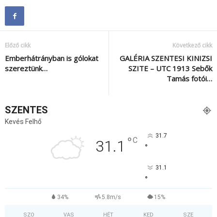
Előző cikk
Következő cikk
Emberhátrányban is gólokat
GALÉRIA SZENTESI KINIZSI
szereztünk…
SZITE – UTC 1913 Sebők
Tamás fotói…
SZENTES
Kevés Felhő
31.7
°
C
31.1
°
31.1
°
34%
5.8m/s
15%
SZO
VAS
HÉT
KED
SZE