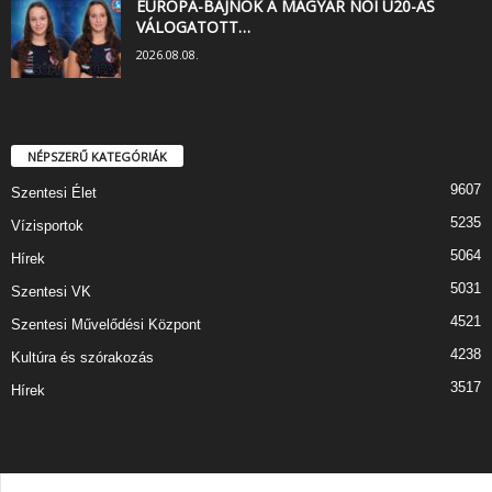
EURÓPA-BAJNOK A MAGYAR NŐI U20-AS
VÁLOGATOTT…
2026.08.08.
NÉPSZERŰ KATEGÓRIÁK
9607
Szentesi Élet
5235
Vízisportok
5064
Hírek
5031
Szentesi VK
4521
Szentesi Művelődési Központ
4238
Kultúra és szórakozás
3517
Hírek