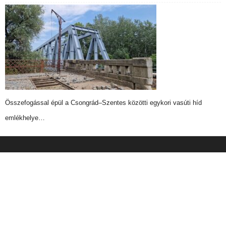
Összefogással épül a Csongrád–Szentes közötti egykori vasúti híd
emlékhelye…