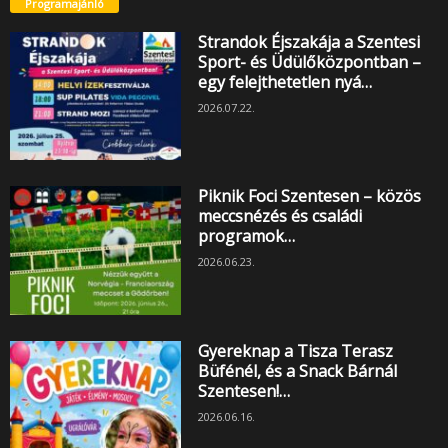
Programajánló
Strandok Éjszakája a Szentesi
Sport- és Üdülőközpontban –
egy felejthetetlen nyá…
2026.07.22.
Piknik Foci Szentesen – közös
meccsnézés és családi
programok…
2026.06.23.
Gyereknap a Tisza Terasz
Büfénél, és a Snack Bárnál
Szentesen!…
2026.06.16.