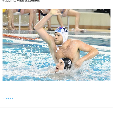
#tippmix #hajráSzentes
Forrás