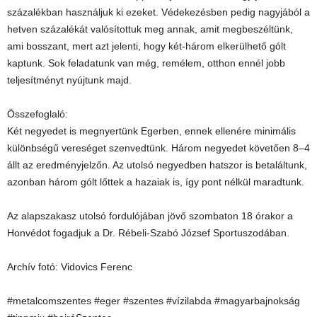
százalékban használjuk ki ezeket. Védekezésben pedig nagyjából a
hetven százalékát valósítottuk meg annak, amit megbeszéltünk,
ami bosszant, mert azt jelenti, hogy két-három elkerülhető gólt
kaptunk. Sok feladatunk van még, remélem, otthon ennél jobb
teljesítményt nyújtunk majd.
Összefoglaló:
Két negyedet is megnyertünk Egerben, ennek ellenére minimális
különbségű vereséget szenvedtünk. Három negyedet követően 8–4
állt az eredményjelzőn. Az utolsó negyedben hatszor is betaláltunk,
azonban három gólt lőttek a hazaiak is, így pont nélkül maradtunk.
Az alapszakasz utolsó fordulójában jövő szombaton 18 órakor a
Honvédot fogadjuk a Dr. Rébeli-Szabó József Sportuszodában.
Archív fotó: Vidovics Ferenc
#metalcomszentes #eger #szentes #vízilabda #magyarbajnokság