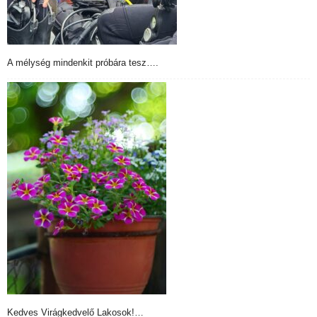
A mélység mindenkit próbára tesz….
Kedves Virágkedvelő Lakosok!…