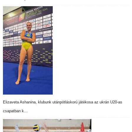
Elizaveta Ashanina, klubunk utánpótláskorú játékosa az ukrán U20-as
csapatban k…