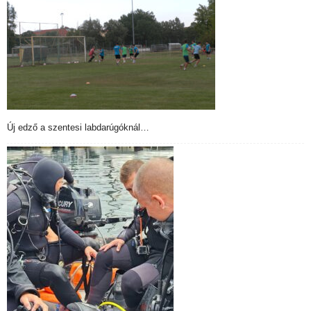
Új edző a szentesi labdarúgóknál…