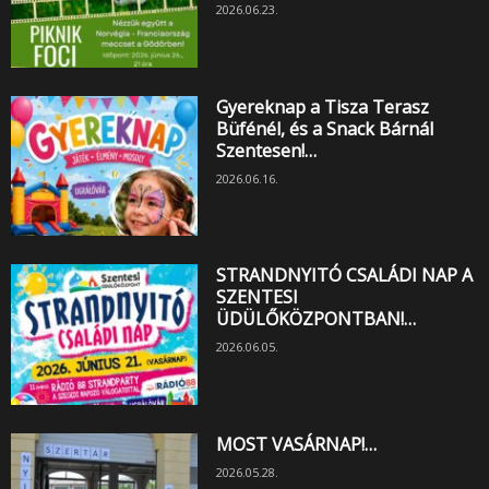
2026.06.23.
Gyereknap a Tisza Terasz
Büfénél, és a Snack Bárnál
Szentesen!…
2026.06.16.
STRANDNYITÓ CSALÁDI NAP A
SZENTESI
ÜDÜLŐKÖZPONTBAN!…
2026.06.05.
MOST VASÁRNAP!…
2026.05.28.