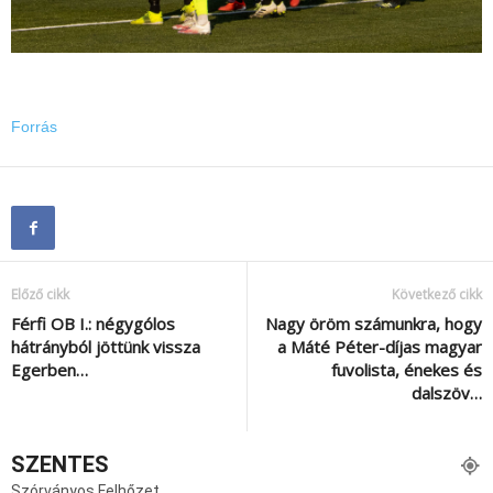
Forrás
Előző cikk
Következő cikk
Férfi OB I.: négygólos
Nagy öröm számunkra, hogy
hátrányból jöttünk vissza
a Máté Péter-díjas magyar
Egerben…
fuvolista, énekes és
dalszöv…
SZENTES
Szórványos Felhőzet