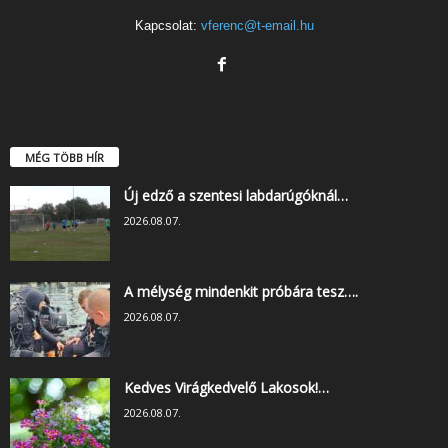
Kapcsolat:
vferenc@t-email.hu
MÉG TÖBB HÍR
Új edző a szentesi labdarúgóknál…
2026.08.07.
A mélység mindenkit próbára tesz….
2026.08.07.
Kedves Virágkedvelő Lakosok!…
2026.08.07.