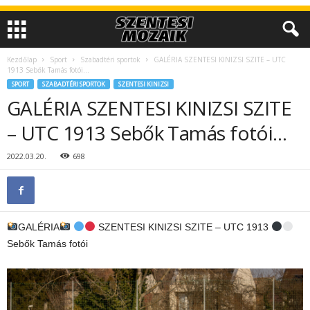
Kezdőlap
Sport
Szabadtéri sportok
GALÉRIA SZENTESI KINIZSI SZITE – UTC
1913 Sebők Tamás fotói…
SPORT
SZABADTÉRI SPORTOK
SZENTESI KINIZSI
GALÉRIA SZENTESI KINIZSI SZITE
– UTC 1913 Sebők Tamás fotói…
2022.03.20.
698
GALÉRIA
SZENTESI KINIZSI SZITE – UTC 1913
Sebők Tamás fotói