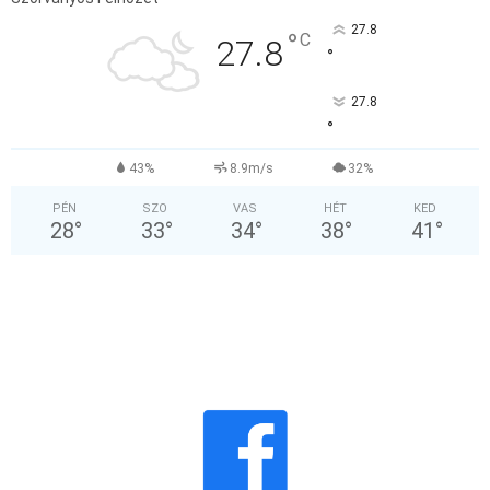
27.8
°
C
27.8
°
27.8
°
43%
8.9m/s
32%
PÉN
SZO
VAS
HÉT
KED
28
°
33
°
34
°
38
°
41
°