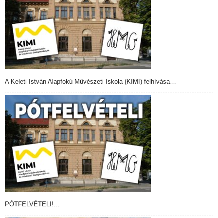
A Keleti István Alapfokú Művészeti Iskola (KIMI) felhívása…
PÓTFELVÉTELI!…