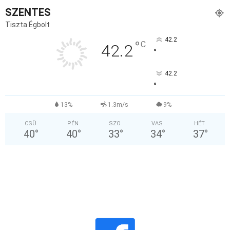
SZENTES
Tiszta Égbolt
42.2
°
C
42.2
°
42.2
°
13%
1.3m/s
9%
CSÜ
PÉN
SZO
VAS
HÉT
40
°
40
°
33
°
34
°
37
°