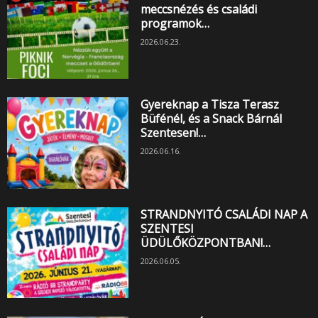
meccsnézés és családi
programok…
2026.06.23.
Gyereknap a Tisza Terasz
Büfénél, és a Snack Bárnál
Szentesen!…
2026.06.16.
STRANDNYITÓ CSALÁDI NAP A
SZENTESI
ÜDÜLŐKÖZPONTBAN!…
2026.06.05.