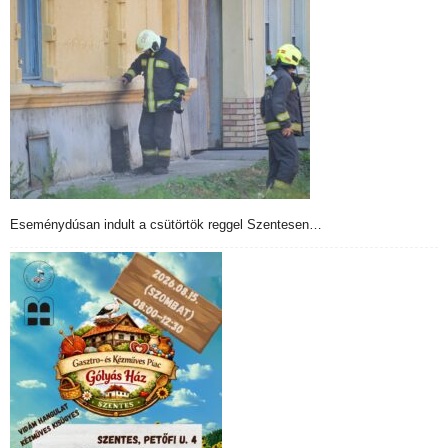
Eseménydúsan indult a csütörtök reggel Szentesen…