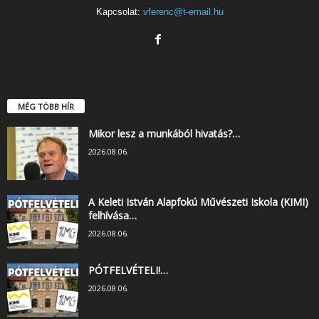
Kapcsolat:
vferenc@t-email.hu
MÉG TÖBB HÍR
Mikor lesz a munkából hivatás?…
2026.08.06.
A Keleti István Alapfokú Művészeti Iskola (KIMI)
felhívása…
2026.08.06.
PÓTFELVÉTELI!…
2026.08.06.