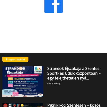
Programajánló
Strandok Éjszakája a Szentesi
Sport- és Üdülőközpontban –
egy felejthetetlen nyá…
2026.07.22.
Piknik Foci Szentesen – közös