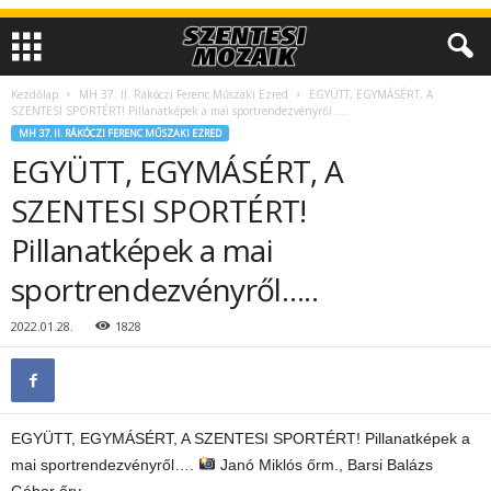
Kezdőlap
MH 37. II. Rákóczi Ferenc Műszaki Ezred
EGYÜTT, EGYMÁSÉRT, A
SZENTESI SPORTÉRT! Pillanatképek a mai sportrendezvényről…..
MH 37. II. RÁKÓCZI FERENC MŰSZAKI EZRED
EGYÜTT, EGYMÁSÉRT, A
SZENTESI SPORTÉRT!
Pillanatképek a mai
sportrendezvényről…..
2022.01.28.
1828
EGYÜTT, EGYMÁSÉRT, A SZENTESI SPORTÉRT! Pillanatképek a
mai sportrendezvényről….
Janó Miklós őrm., Barsi Balázs