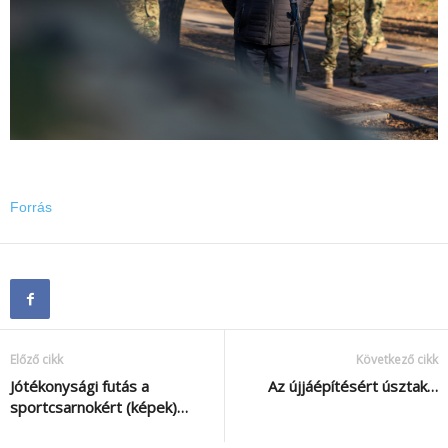
Forrás
Előző cikk
Következő cikk
Jótékonysági futás a
Az újjáépítésért úsztak…
sportcsarnokért (képek)…