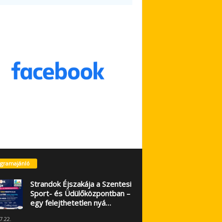
gramajánló
Strandok Éjszakája a Szentesi
Sport- és Üdülőközpontban –
egy felejthetetlen nyá…
7.22.