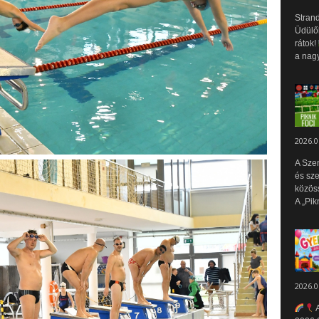
Strand
Üdülők
rátok!
a nagy
2026.0
A Sze
és sz
közös
A „Pik
2026.0
A