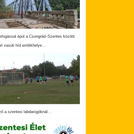
fogással épül a Csongrád–Szentes közötti
ri vasúti híd emlékhelye…
ző a szentesi labdarúgóknál…