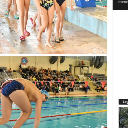
esemén
Leg