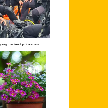
ység mindenkit próbára tesz….