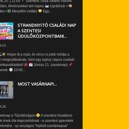
6.20. | 11:00
Szentesi Tisza Strand Várunk
dám, élményekkel teli napra:
Ugrálóvár •
tés •
Mesefilm vetítés
Egy...
STRANDNYITÓ CSALÁDI NAP
A SZENTESI
ÜDÜLŐKÖZPONTBAN!…
6.05.
Végre itt a nyár, és nincs is jobb módja a
n megnyitásának, mint egy egész napos családi
amkavalkáddal!
Június 21. (vasárnap)
amok:
10:00...
MOST VASÁRNAP!…
5.28.
eknap a Tűzoltóságon
A szentesi hivatásos
ók évek óta kapcsolódnak - a szentesi gyerekek
römére - az országos "Nyitott szertárkapuk"