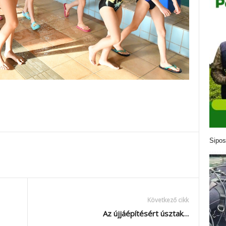
Sipos
Következő cikk
Az újjáépítésért úsztak…