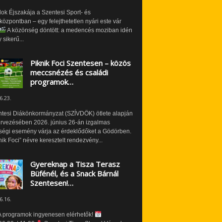
ok Éjszakája a Szentesi Sport- és
özpontban – egy felejthetetlen nyári este vár
A közönség döntött: a medencés moziban idén
 sikerű...
Piknik Foci Szentesen – közös
meccsnézés és családi
programok…
6.23.
ntesi Diákönkormányzat (SZÍVDÖK) ötlete alapján
ervezésében 2026. június 26-án izgalmas
ségi esemény várja az érdeklődőket a Gödörben.
nik Foci” névre keresztelt rendezvény...
Gyereknap a Tisza Terasz
Büfénél, és a Snack Bárnál
Szentesen!…
6.16.
 programok ingyenesen elérhetők!