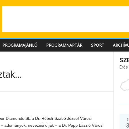
PROGRAMAJÁNLÓ
PROGRAMNAPTÁR
SPORT
ARCHÍV
SZ
Erős
sztak…
our Diamonds SE a Dr. Rébeli-Szabó József Városi
S
 – adományok, nevezési díjak – a Dr. Papp László Városi