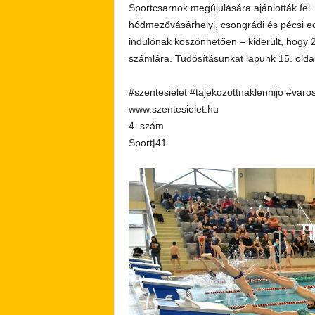
Sportcsarnok megújulására ajánlották fel
hódmezővásárhelyi, csongrádi és pécsi e
indulónak köszönhetően – kiderült, hogy 2
számlára. Tudósításunkat lapunk 15. oldal
#szentesielet #tajekozottnaklennijo #varo
www.szentesielet.hu
4. szám
Sport|41