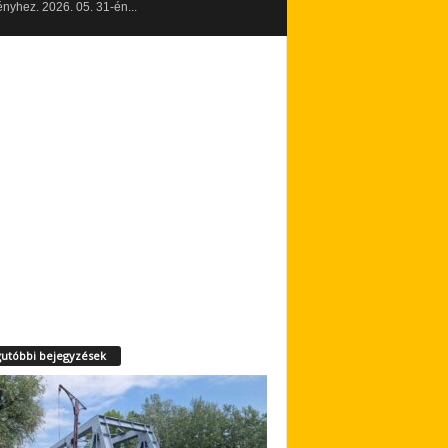
yhez. 2026. 05. 31-én...
utóbbi bejegyzések