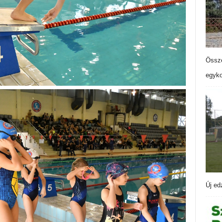
Össze
egyko
Új ed