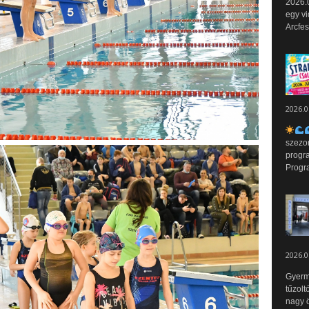
2026.0
egy vi
Arcfes
2026.0
szezo
progr
Progr
2026.0
Gyerm
tűzolt
nagy ö