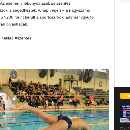
. Az esemény lebonyolításában szentesi,
dzők is segédkeztek. A nap végén – a nagyszámú
57.200 forint került a sportcsarnoki adománygyűjtő
án olvashatják.
sihetilap #szentes
Pro
2026.0