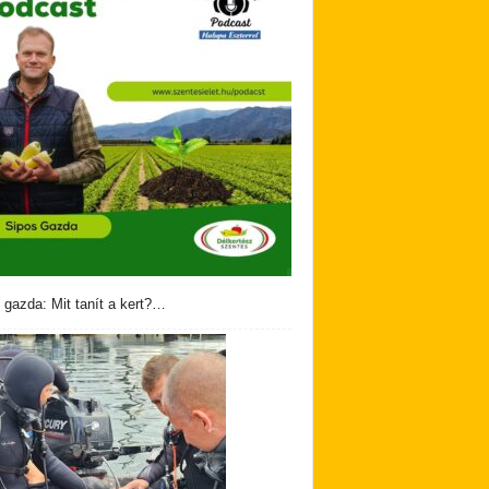
 gazda: Mit tanít a kert?…