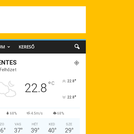
UM
KERESŐ
ENTES
 Felhőzet
°
22.8
°
C
22.8
°
22.8
68%
4.5m/s
68%
ZO
VAS
HÉT
KED
SZE
36
°
37
°
39
°
40
°
29
°