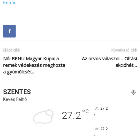
Forrás
Előző cikk
Következő cikk
Női BENU Magyar Kupa: a
Az orvos válaszol – Oltási
remek védekezés meghozta
akcióhét…
a gyümölcsét…
SZENTES
Kevés Felhő
27.2
°
C
27.2
°
27.2
°