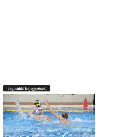
Legutóbbi bejegyzések