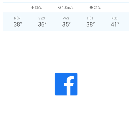
36%
1.8m/s
21%
PÉN
SZO
VAS
HÉT
KED
38
°
36
°
35
°
38
°
41
°