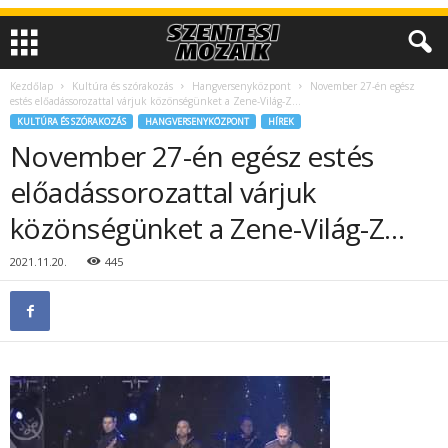
Kezdőlap
Kultúra és szórakozás
Hangversenyközpont
November 27-én egész
estés előadássorozattal várjuk közönségünket a Zene-Világ-Z…
KULTÚRA ÉS SZÓRAKOZÁS
HANGVERSENYKÖZPONT
HÍREK
November 27-én egész estés
előadássorozattal várjuk
közönségünket a Zene-Világ-Z…
2021.11.20.
445