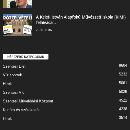
A Keleti István Alapfokú Művészeti Iskola (KIMI)
felhívása…
2026.08.06.
NÉPSZERŰ KATEGÓRIÁK
9604
Szentesi Élet
5232
Vízisportok
5061
Hírek
5029
Szentesi VK
4521
Szentesi Művelődési Központ
4238
Kultúra és szórakozás
3514
Hírek