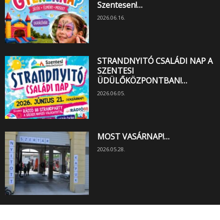
Szentesen!…
2026.06.16.
STRANDNYITÓ CSALÁDI NAP A
SZENTESI
ÜDÜLŐKÖZPONTBAN!…
2026.06.05.
MOST VASÁRNAP!…
2026.05.28.