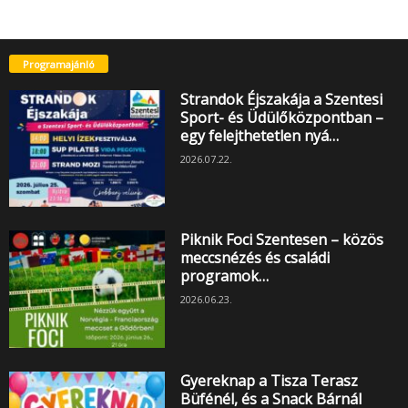
Programajánló
Strandok Éjszakája a Szentesi
Sport- és Üdülőközpontban –
egy felejthetetlen nyá…
2026.07.22.
Piknik Foci Szentesen – közös
meccsnézés és családi
programok…
2026.06.23.
Gyereknap a Tisza Terasz
Büfénél, és a Snack Bárnál