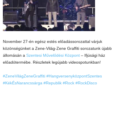
November 27-én egész estés előadássorozattal várjuk
közönségünket a Zene-Világ-Zene Graffiti sorozatunk újabb
állomásán a
Szentesi Művelődési Központ
– Ifjúsági ház
előadótermébe. Részletek legújabb videospotunkban!
#ZeneVilágZeneGraffiti
#HangversenyközpontSzentes
#KékÉsNarancssárga
#Republik
#Rock
#RockDisco