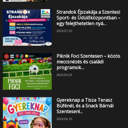
Strandok Éjszakája a Szentesi
Sport- és Üdülőközpontban –
egy felejthetetlen nyá…
2026.07.22.
Piknik Foci Szentesen – közös
meccsnézés és családi
programok…
2026.06.23.
Gyereknap a Tisza Terasz
Büfénél, és a Snack Bárnál
Szentesen!…
2026.06.16.