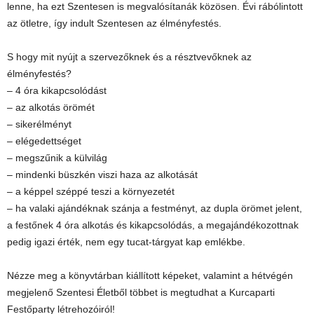
lenne, ha ezt Szentesen is megvalósítanák közösen. Évi rábólintott
az ötletre, így indult Szentesen az élményfestés.
S hogy mit nyújt a szervezőknek és a résztvevőknek az
élményfestés?
– 4 óra kikapcsolódást
– az alkotás örömét
– sikerélményt
– elégedettséget
– megszűnik a külvilág
– mindenki büszkén viszi haza az alkotását
– a képpel széppé teszi a környezetét
– ha valaki ajándéknak szánja a festményt, az dupla örömet jelent,
a festőnek 4 óra alkotás és kikapcsolódás, a megajándékozottnak
pedig igazi érték, nem egy tucat-tárgyat kap emlékbe.
Nézze meg a könyvtárban kiállított képeket, valamint a hétvégén
megjelenő Szentesi Életből többet is megtudhat a Kurcaparti
Festőparty létrehozóiról!