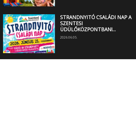
STRANDNYITÓ CSALÁDI NAP A
SZENTESI
ÜDÜLŐKÖZPONTBAN!…
2026.06.05.