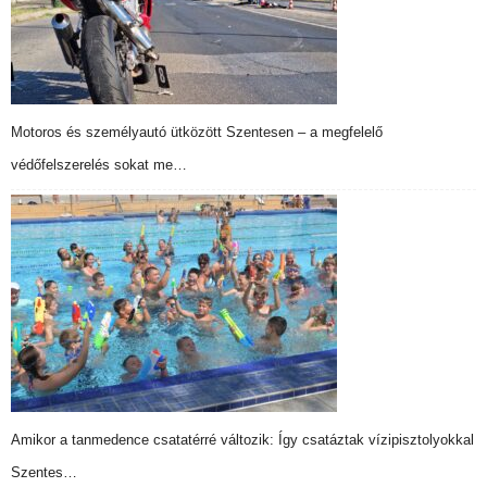
Motoros és személyautó ütközött Szentesen – a megfelelő
védőfelszerelés sokat me…
Amikor a tanmedence csatatérré változik: Így csatáztak vízipisztolyokkal
Szentes…