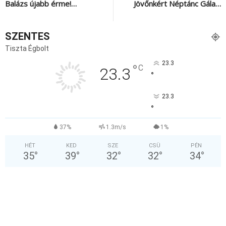
Balázs újabb érme!…
Jövőnkért Néptánc Gála…
SZENTES
Tiszta Égbolt
23.3
°
C
23.3
°
23.3
°
37%
1.3m/s
1%
HÉT
KED
SZE
CSÜ
PÉN
35
°
39
°
32
°
32
°
34
°