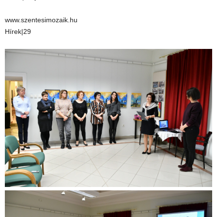
www.szentesimozaik.hu
Hírek|29