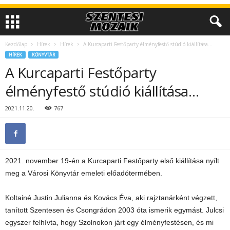
Kezdőlap
Hírek
Hírek
A Kurcaparti Festőparty élményfestő stúdió kiállítása…
HÍREK
KÖNYVTÁR
A Kurcaparti Festőparty
élményfestő stúdió kiállítása…
2021.11.20.
767
2021. november 19-én a Kurcaparti Festőparty első kiállítása nyílt
meg a Városi Könyvtár emeleti előadótermében.
Koltainé Justin Julianna és Kovács Éva, aki rajztanárként végzett,
tanított Szentesen és Csongrádon 2003 óta ismerik egymást. Julcsi
egyszer felhívta, hogy Szolnokon járt egy élményfestésen, és mi