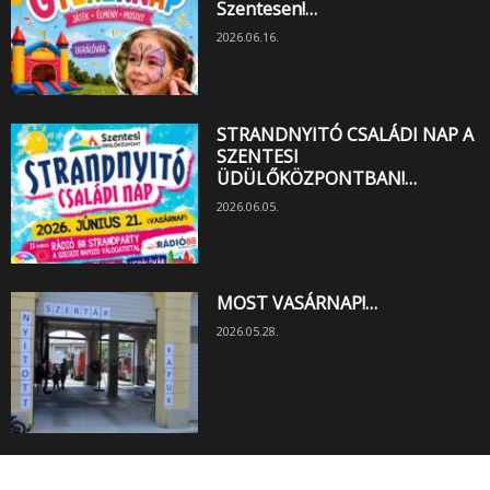
Szentesen!…
2026.06.16.
STRANDNYITÓ CSALÁDI NAP A
SZENTESI
ÜDÜLŐKÖZPONTBAN!…
2026.06.05.
MOST VASÁRNAP!…
2026.05.28.