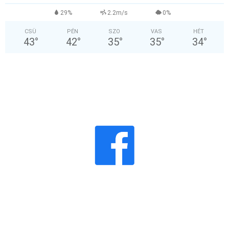
29%
2.2m/s
0%
CSÜ
PÉN
SZO
VAS
HÉT
43
°
42
°
35
°
35
°
34
°