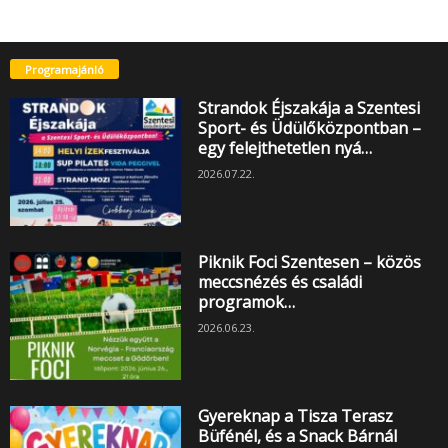
Programajánló
Strandok Éjszakája a Szentesi
Sport- és Üdülőközpontban –
egy felejthetetlen nyá…
2026.07.22.
Piknik Foci Szentesen – közös
meccsnézés és családi
programok…
2026.06.23.
Gyereknap a Tisza Terasz
Büfénél, és a Snack Bárnál