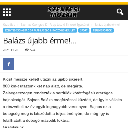
Kezdőlap
Szentes-Csongrád Dr Papp László Birkózó Egyesület
Balázs újabb érme!…
SZENTES-CSONGRÁD DR PAPP LÁSZLÓ BIRKÓZÓ EGYESÜLET
SPORT
TEREMSPORTOK
Balázs újabb érme!…
2021.11.20.
574
Kicsit messze kellett utazni az újabb sikerért.
800 km-t utaztunk két nap alatt, de megérte.
Zalaegerszegen rendezték a serdülők kötöttfogású országos
bajnokságát. Sajnos Balázs megfázással küzdött, de így is vállalta
a részvételt az év egyik legnagyobb versenyen. Sajnos ez a
betegség meg is látszódott a teljesítményén, de még így is
felállhatott a dobogó második fokára.
Gratulálunk.