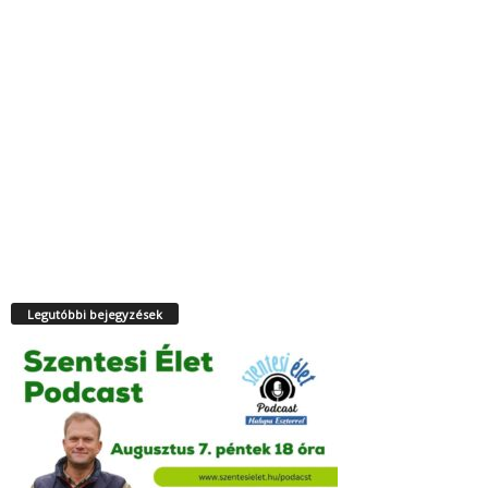
Legutóbbi bejegyzések