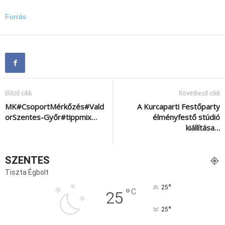
Forrás
Előző cikk
Következő cikk
MK#CsoportMérkőzés#Vald
A Kurcaparti Festőparty
orSzentes-Győr#tippmix…
élményfestő stúdió
kiállítása…
SZENTES
Tiszta Égbolt
°
25
°
C
25
°
25