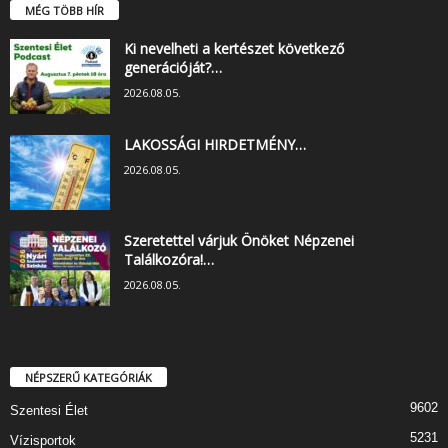
MÉG TÖBB HÍR
Ki nevelheti a kertészet következő
generációját?…
2026.08.05.
LAKOSSÁGI HIRDETMÉNY…
2026.08.05.
Szeretettel várjuk Önöket Népzenei
Találkozóra!…
2026.08.05.
NÉPSZERŰ KATEGÓRIÁK
9602
Szentesi Élet
5231
Vízisportok