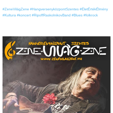
#ZeneVilágZene
#HangversenyközpontSzentes
#ÉletÉrtékÉlmény
#Kultura
#koncert
#RipoffRaskolnikovBand
#Blues
#folkrock