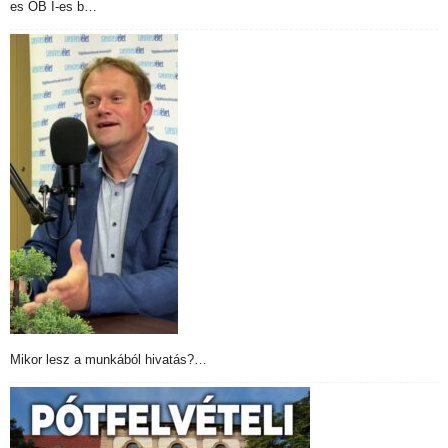
es OB I-es b…
Mikor lesz a munkából hivatás?…