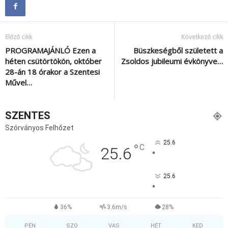
Előző cikk
Következő cikk
PROGRAMAJÁNLÓ Ezen a
Büszkeségből született a
héten csütörtökön, október
Zsoldos jubileumi évkönyve…
28-án 18 órakor a Szentesi
Művel…
SZENTES
Szórványos Felhőzet
25.6
°
C
25.6
°
25.6
°
36%
3.6m/s
28%
PÉN
SZO
VAS
HÉT
KED