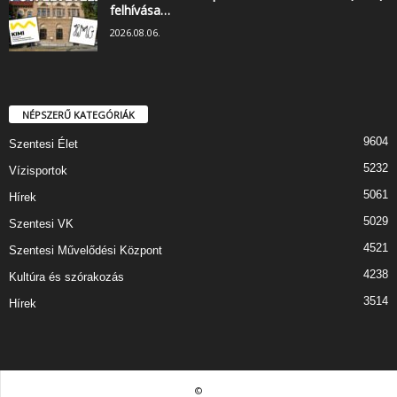
felhívása…
2026.08.06.
NÉPSZERŰ KATEGÓRIÁK
9604
Szentesi Élet
5232
Vízisportok
5061
Hírek
5029
Szentesi VK
4521
Szentesi Művelődési Központ
4238
Kultúra és szórakozás
3514
Hírek
©