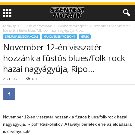
Kezdőlap
Kultúra és szórakozás
Hangversenyközpont
November 12-én visszatér
hozzánk a füstös blues/folk-rock hazai nagyágyúja, Ripo…
KULTÚRA ÉS SZÓRAKOZÁS
HANGVERSENYKÖZPONT
HÍREK
November 12-én visszatér
hozzánk a füstös blues/folk-rock
hazai nagyágyúja, Ripo…
2021.10.26.
461
November 12-én visszatér hozzánk a füstös blues/folk-rock hazai
nagyágyúja, Ripoff Raskolnikov. A tavalyi bérletek erre az előadásra
is érvényesek!