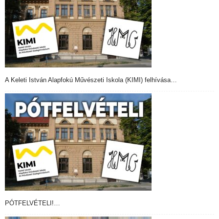
A Keleti István Alapfokú Művészeti Iskola (KIMI) felhívása…
PÓTFELVÉTELI!…