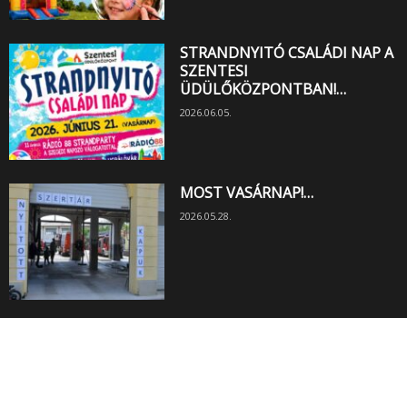
STRANDNYITÓ CSALÁDI NAP A
SZENTESI
ÜDÜLŐKÖZPONTBAN!…
2026.06.05.
MOST VASÁRNAP!…
2026.05.28.