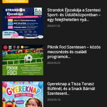
Programajánló
Strandok Éjszakája a Szentesi
Sport- és Üdülőközpontban –
egy felejthetetlen nyá…
2026.07.22.
Piknik Foci Szentesen – közös
meccsnézés és családi
programok…
2026.06.23.
Gyereknap a Tisza Terasz
Büfénél, és a Snack Bárnál
Szentesen!…
2026.06.16.