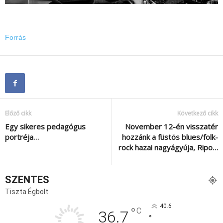
Forrás
Előző cikk
Következő cikk
Egy sikeres pedagógus
November 12-én visszatér
portréja…
hozzánk a füstös blues/folk-
rock hazai nagyágyúja, Ripo…
SZENTES
Tiszta Égbolt
40.6
°
C
36.7
°