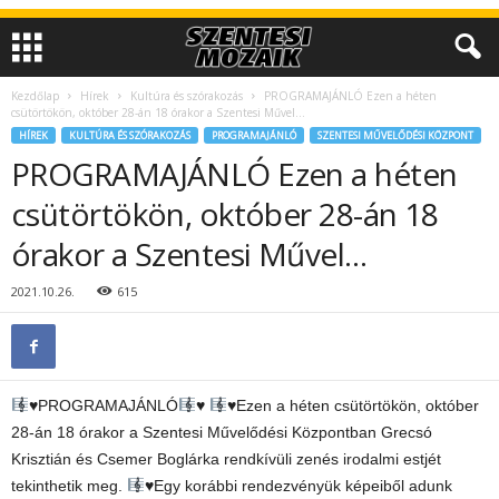
Kezdőlap
Hírek
Kultúra és szórakozás
PROGRAMAJÁNLÓ Ezen a héten
csütörtökön, október 28-án 18 órakor a Szentesi Művel…
HÍREK
KULTÚRA ÉS SZÓRAKOZÁS
PROGRAMAJÁNLÓ
SZENTESI MŰVELŐDÉSI KÖZPONT
PROGRAMAJÁNLÓ Ezen a héten
csütörtökön, október 28-án 18
órakor a Szentesi Művel…
2021.10.26.
615
♥️
PROGRAMAJÁNLÓ
♥️
♥️
Ezen a héten csütörtökön, október
28-án 18 órakor a Szentesi Művelődési Központban Grecsó
Krisztián és Csemer Boglárka rendkívüli zenés irodalmi estjét
tekinthetik meg.
♥️
Egy korábbi rendezvényük képeiből adunk