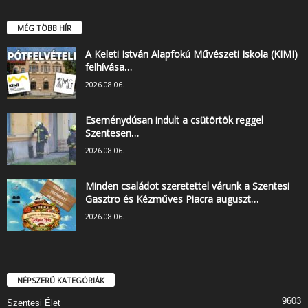
MÉG TÖBB HÍR
A Keleti István Alapfokú Művészeti Iskola (KIMI)
felhívása…
2026.08.06.
Eseménydúsan indult a csütörtök reggel
Szentesen…
2026.08.06.
Minden családot szeretettel várunk a Szentesi
Gasztro és Kézműves Piacra auguszt…
2026.08.06.
NÉPSZERŰ KATEGÓRIÁK
9603
Szentesi Élet