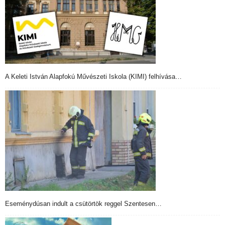
A Keleti István Alapfokú Művészeti Iskola (KIMI) felhívása…
Eseménydúsan indult a csütörtök reggel Szentesen…