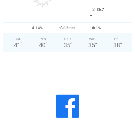
36.7
°
14%
0.5m/s
1%
CSÜ
PÉN
SZO
VAS
HÉT
41
°
40
°
35
°
35
°
38
°