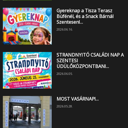
Gyereknap a Tisza Terasz
Büfénél, és a Snack Bárnál
Szentesen!…
2026.06.16.
STRANDNYITÓ CSALÁDI NAP A
SZENTESI
ÜDÜLŐKÖZPONTBAN!…
2026.06.05.
MOST VASÁRNAP!…
2026.05.28.