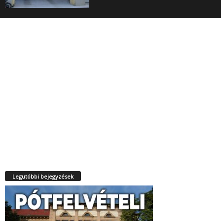
Legutóbbi bejegyzések