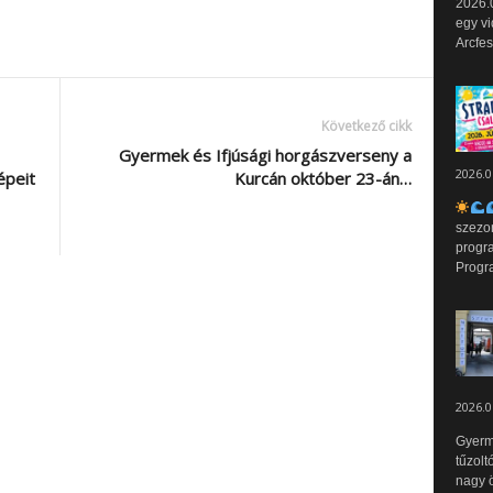
2026.0
egy vi
Arcfes
Következő cikk
Gyermek és Ifjúsági horgászverseny a
2026.0
épeit
Kurcán október 23-án…
szezo
progr
Progr
2026.0
Gyerm
tűzolt
nagy ö