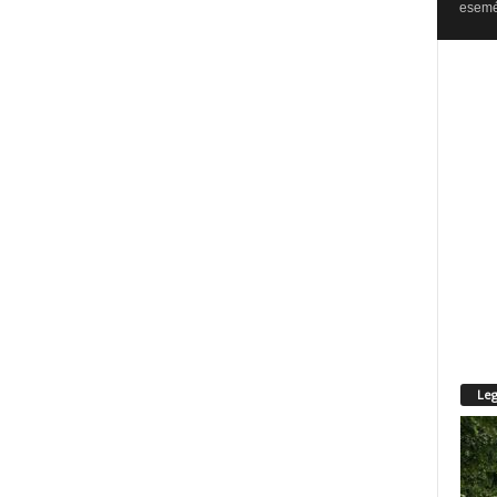
esemén
Leg