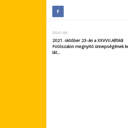
Előző cikk
2021. október 23-án a XXVVII.Alföldi
Fotószalon megnyitó ünnepségének k
lát…