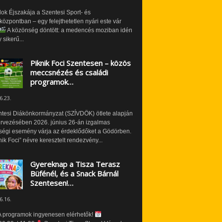
ok Éjszakája a Szentesi Sport- és
özpontban – egy felejthetetlen nyári este vár
A közönség döntött: a medencés moziban idén
 sikerű...
Piknik Foci Szentesen – közös
meccsnézés és családi
programok…
6.23.
ntesi Diákönkormányzat (SZÍVDÖK) ötlete alapján
ervezésében 2026. június 26-án izgalmas
ségi esemény várja az érdeklődőket a Gödörben.
nik Foci” névre keresztelt rendezvény...
Gyereknap a Tisza Terasz
Büfénél, és a Snack Bárnál
Szentesen!…
6.16.
 programok ingyenesen elérhetők!