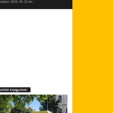
yhez. 2026. 05. 31-én...
utóbbi bejegyzések