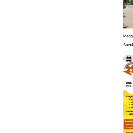
Meggo
Suzuk