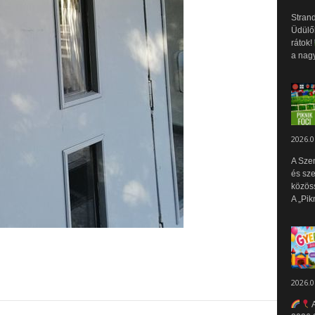
Strand
Üdülők
rátok!
a nagy
2026.0
A Sze
és sz
közös
A „Pik
2026.0
A