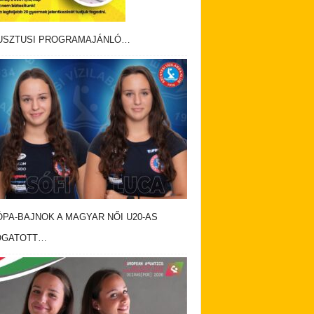
USZTUSI PROGRAMAJÁNLÓ…
PA-BAJNOK A MAGYAR NŐI U20-AS
OGATOTT…