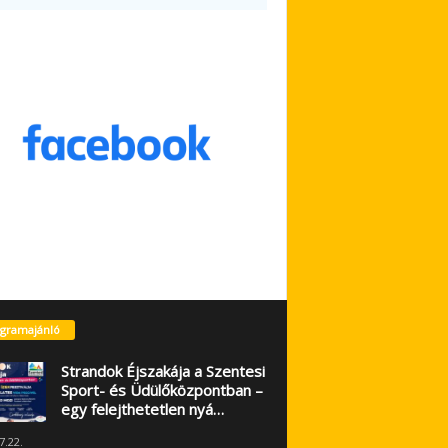
gramajánló
Strandok Éjszakája a Szentesi
Sport- és Üdülőközpontban –
egy felejthetetlen nyá…
7.22.