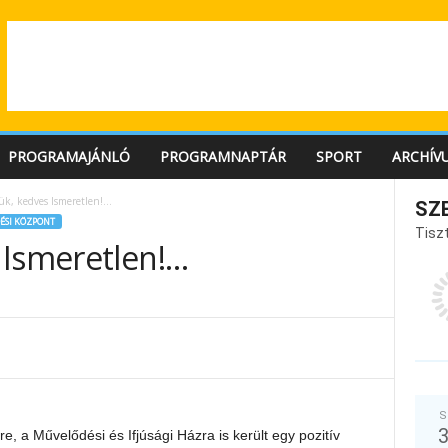
PROGRAMAJÁNLÓ
PROGRAMNAPTÁR
SPORT
ARCHÍV
ük, kedves Ismeretlen!…
SZ
ÉSI KÖZPONT
Tiszt
 Ismeretlen!…
S
, a Művelődési és Ifjúsági Házra is került egy pozitív