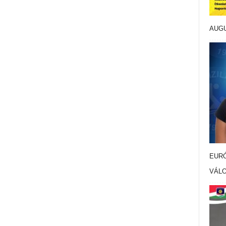
AUG
EURÓ
VÁL