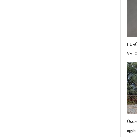
EURÓ
VÁL
Össze
egyko