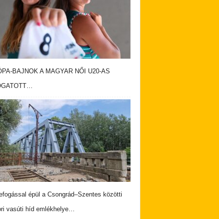
PA-BAJNOK A MAGYAR NŐI U20-AS
OGATOTT…
fogással épül a Csongrád–Szentes közötti
ri vasúti híd emlékhelye…