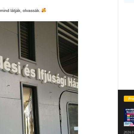
mind látják, olvassák.
Pro
2026.0