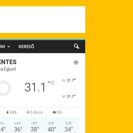
UM
KERESŐ
ENTES
a Égbolt
°
31.7
°
C
31.1
°
31.1
34%
5.8m/s
5%
ZO
VAS
HÉT
KED
SZE
34
°
36
°
38
°
40
°
34
°