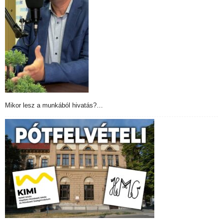
Mikor lesz a munkából hivatás?…