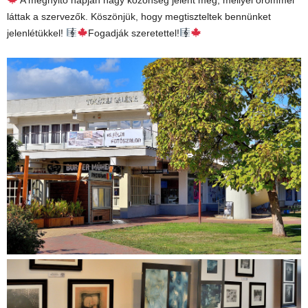
A megnyitó napján nagy közönség jelent meg, mellyel örömmel
láttak a szervezők. Köszönjük, hogy megtiszteltek bennünket
jelenlétükkel!
Fogadják szeretettel!