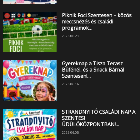
Piknik Foci Szentesen – közös
meccsnézés és családi
programok…
2026.06.23.
Gyereknap a Tisza Terasz
Büfénél, és a Snack Bárnál
Szentesen!…
2026.06.16.
STRANDNYITÓ CSALÁDI NAP A
SZENTESI
ÜDÜLŐKÖZPONTBAN!…
2026.06.05.