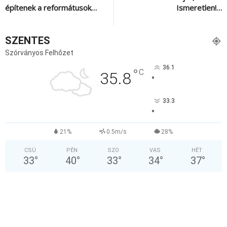
építenek a reformátusok…
Ismeretlen!…
SZENTES
Szórványos Felhőzet
36.1
°
C
35.8
°
33.3
°
21%
0.5m/s
28%
CSÜ
PÉN
SZO
VAS
HÉT
33
°
40
°
33
°
34
°
37
°