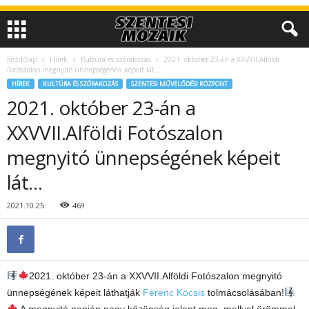
Kezdőlap
Hírek
Kultúra és szórakozás
2021. október 23-án a XXVVII.Alföldi
Fotószalon megnyitó ünnepségének képeit lát…
HÍREK
KULTÚRA ÉS SZÓRAKOZÁS
SZENTESI MŰVELŐDÉSI KÖZPONT
2021. október 23-án a
XXVVII.Alföldi Fotószalon
megnyitó ünnepségének képeit
lát…
2021.10.25.
469
2021. október 23-án a XXVVII.Alföldi Fotószalon megnyitó
ünnepségének képeit láthatják
Ferenc Kocsis
tolmácsolásában!