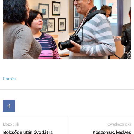
Forrás
Előző cikk
Következő cikk
Bölcsőde után óvodát is
Köszönjük, kedves