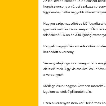
Az idei évben október 23-án először kerü
horgászverseny a városi szakasz versenypá
figyelembe, hátha nagyobb sikerélmények
Nagyon szép, napsütéses idő fogadta a lu
gyermek vett rész a versenyen. Óvodai ka
felsősöknél 16-an és 3 fő ifjúsági verseny
Reggeli megnyitó és sorsolás után minden 
kezdődött a verseny.
Verseny elején gyorsan megmutatta magát
ők is eltüntek. Egy kis csokival és üdítőv
a versenynek.
Mérlegeléskor nagyon kevesen maradtak ha
izgalom az utolsó pillanatokra is.
Ezen a versenyen nem kerültek érmek és 