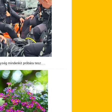
ység mindenkit próbára tesz….