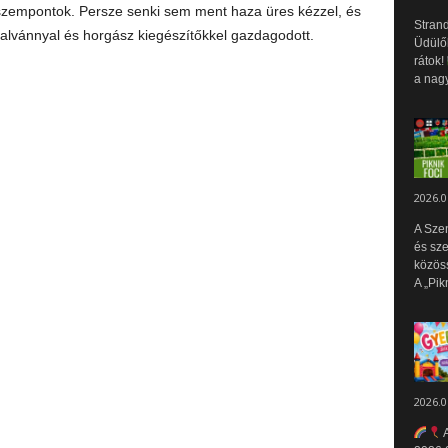
ő szempontok. Persze senki sem ment haza üres kézzel, és
Strand
talvánnyal és horgász kiegészítőkkel gazdagodott.
Üdülők
rátok!
a nagy
2026.0
A Sze
és sz
közös
A „Pik
2026.0
A