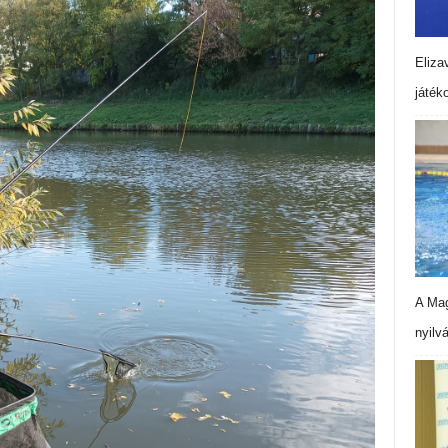
Eliza
játék
A Mag
nyilv