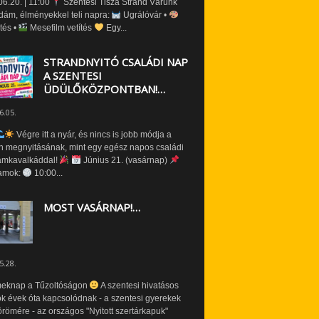
6.20. | 11:00
Szentesi Tisza Strand Várunk
dám, élményekkel teli napra:
Ugrálóvár •
tés •
Mesefilm vetítés
Egy...
STRANDNYITÓ CSALÁDI NAP
A SZENTESI
ÜDÜLŐKÖZPONTBAN!…
6.05.
Végre itt a nyár, és nincs is jobb módja a
n megnyitásának, mint egy egész napos családi
amkavalkáddal!
Június 21. (vasárnap)
amok:
10:00...
MOST VASÁRNAP!…
5.28.
eknap a Tűzoltóságon
A szentesi hivatásos
ók évek óta kapcsolódnak - a szentesi gyerekek
römére - az országos "Nyitott szertárkapuk"