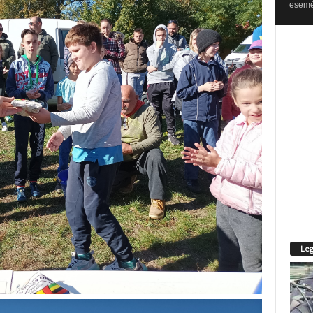
esemén
Leg