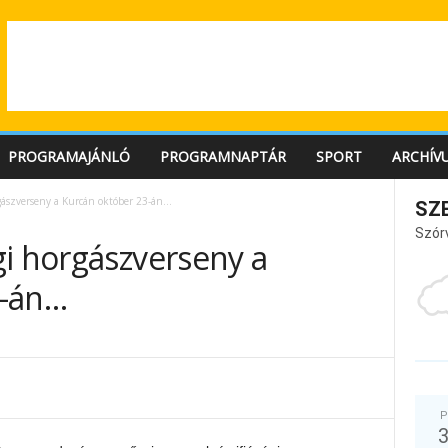
PROGRAMAJÁNLÓ
PROGRAMNAPTÁR
SPORT
ARCHÍV
gászverseny a Kurcán október 23-án…
SZ
Szór
gi horgászverseny a
3-án…
P