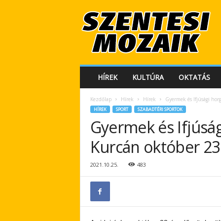
S
z
e
n
t
e
s
HÍREK
KULTÚRA
OKTATÁS
i
M
Kezdőlap
Hírek
Hírek
Gyermek és Ifjúsági hor
o
HÍREK
SPORT
SZABADTÉRI SPORTOK
z
Gyermek és Ifjúsá
a
i
Kurcán október 2
k
2021.10.25.
483