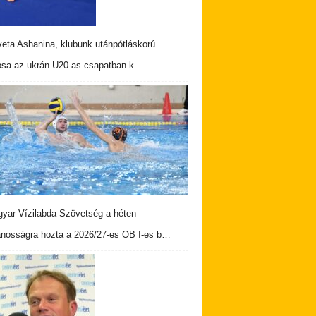
veta Ashanina, klubunk utánpótláskorú
osa az ukrán U20-as csapatban k…
yar Vízilabda Szövetség a héten
ánosságra hozta a 2026/27-es OB I-es b…