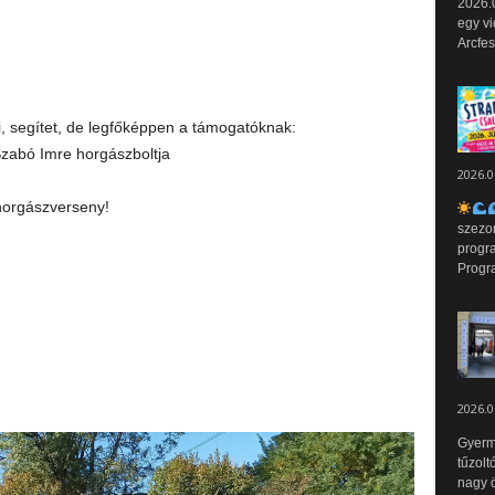
2026.0
egy vi
Arcfes
 segítet, de legfőképpen a támogatóknak:
Szabó Imre horgászboltja
2026.0
horgászverseny!
szezo
progr
Progr
2026.0
Gyerm
tűzolt
nagy ö