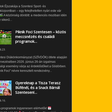
ok Éjszakája a Szentesi Sport- és
özpontban – egy felejthetetlen nyári este vár
A közönség döntött: a medencés moziban idén
 sikerű...
Piknik Foci Szentesen – közös
meccsnézés és családi
programok…
6.23.
ntesi Diákönkormányzat (SZÍVDÖK) ötlete alapján
ervezésében 2026. június 26-án izgalmas
ségi esemény várja az érdeklődőket a Gödörben.
nik Foci” névre keresztelt rendezvény...
Gyereknap a Tisza Terasz
Büfénél, és a Snack Bárnál
Szentesen!…
6.16.
 programok ingyenesen elérhetők!