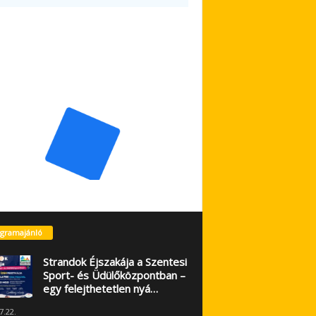
gramajánló
Strandok Éjszakája a Szentesi
Sport- és Üdülőközpontban –
egy felejthetetlen nyá…
7.22.