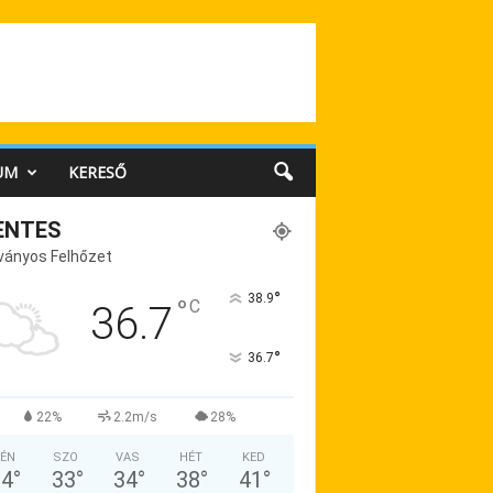
UM
KERESŐ
ENTES
ványos Felhőzet
°
38.9
°
C
36.7
°
36.7
22%
2.2m/s
28%
ÉN
SZO
VAS
HÉT
KED
34
°
33
°
34
°
38
°
41
°