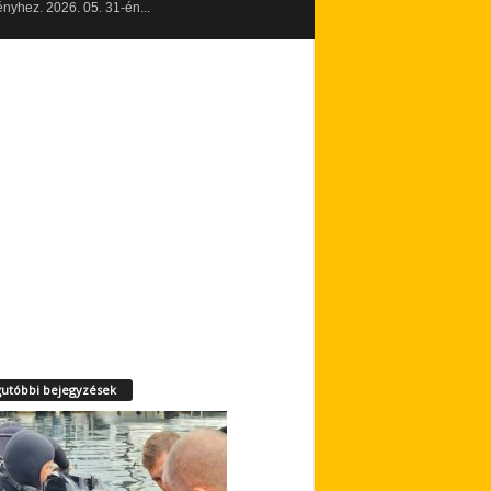
yhez. 2026. 05. 31-én...
utóbbi bejegyzések