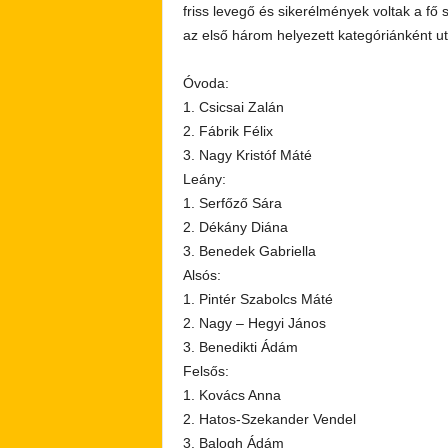
friss levegő és sikerélmények voltak a f
az első három helyezett kategóriánként u
Óvoda:
1. Csicsai Zalán
2. Fábrik Félix
3. Nagy Kristóf Máté
Leány:
1. Serfőző Sára
2. Dékány Diána
3. Benedek Gabriella
Alsós:
1. Pintér Szabolcs Máté
2. Nagy – Hegyi János
3. Benedikti Ádám
Felsős:
1. Kovács Anna
2. Hatos-Szekander Vendel
3. Balogh Ádám