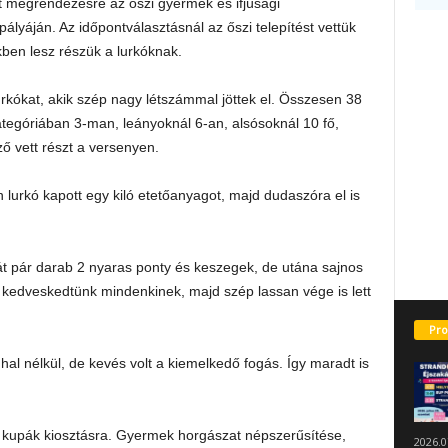
lt megrendezésre az őszi gyermek és ifjúsági
lyáján. Az időpontválasztásnál az őszi telepítést vettük
ben lesz részük a lurkóknak.
rkókat, akik szép nagy létszámmal jöttek el. Összesen 38
tegóriában 3-man, leányoknál 6-an, alsósoknál 10 fő,
ző vett részt a versenyen.
lurkó kapott egy kiló etetőanyagot, majd dudaszóra el is
 pár darab 2 nyaras ponty és keszegek, de utána sajnos
el kedveskedtünk mindenkinek, majd szép lassan vége is lett
Pro
l nélkül, de kevés volt a kiemelkedő fogás. Így maradt is
kupák kiosztásra. Gyermek horgászat népszerűsítése,
2026.0