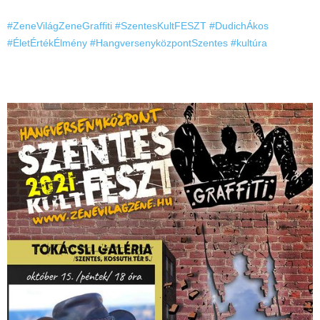
#ZeneVilágZeneGraffiti
#SzentesKultFESZT
#DudichÁkos
#ÉletÉrtékÉlmény
#HangversenyközpontSzentes
#kultúra