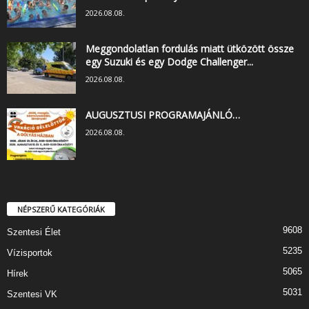
2026.08.08.
Meggondolatlan fordulás miatt ütközött össze
egy Suzuki és egy Dodge Challenger...
2026.08.08.
AUGUSZTUSI PROGRAMAJÁNLÓ…
2026.08.08.
NÉPSZERŰ KATEGÓRIÁK
9608
Szentesi Élet
5235
Vízisportok
5065
Hírek
5031
Szentesi VK