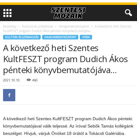
Kezdőlap
Kultúra és szórakozás
Hangversenyközpont
A következő heti Szentes
KultFESZT program Dudich Ákos pénteki könyvbemutatójáva…
KULTÚRA ÉS SZÓRAKOZÁS
HANGVERSENYKÖZPONT
HÍREK
A következő heti Szentes
KultFESZT program Dudich Ákos
pénteki könyvbemutatójáva…
2021.10.10.
460
A következő heti Szentes KultFESZT program Dudich Ákos pénteki
könyvbemutatójával válik teljessé. Az íróval Sebők Tamás kollégánk
beszélget. Hívjuk, várjuk Önöket 18 órától a Tokácsli Galériába.