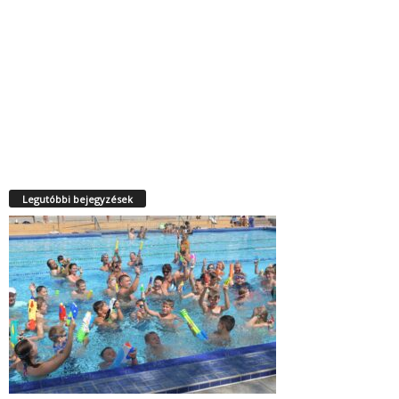
Legutóbbi bejegyzések