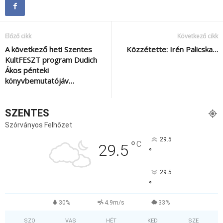
Előző cikk
Következő cikk
A következő heti Szentes
Közzétette: Irén Palicska…
KultFESZT program Dudich
Ákos pénteki
könyvbemutatójáv…
SZENTES
Szórványos Felhőzet
29.5
°
C
29.5
°
29.5
°
30%
4.9m/s
33%
SZO
VAS
HÉT
KED
SZE