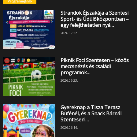
Programajánló
Strandok Éjszakája a Szentesi
Sport- és Üdülőközpontban –
egy felejthetetlen nyá…
2026.07.22.
Piknik Foci Szentesen – közös
meccsnézés és családi
programok…
2026.06.23.
Gyereknap a Tisza Terasz
Büfénél, és a Snack Bárnál
Szentesen!…
2026.06.16.