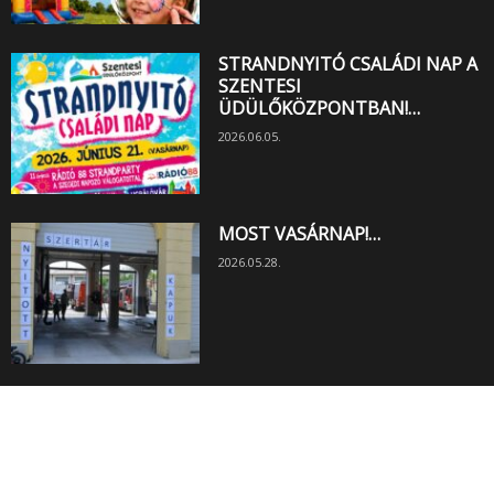
STRANDNYITÓ CSALÁDI NAP A
SZENTESI
ÜDÜLŐKÖZPONTBAN!…
2026.06.05.
MOST VASÁRNAP!…
2026.05.28.