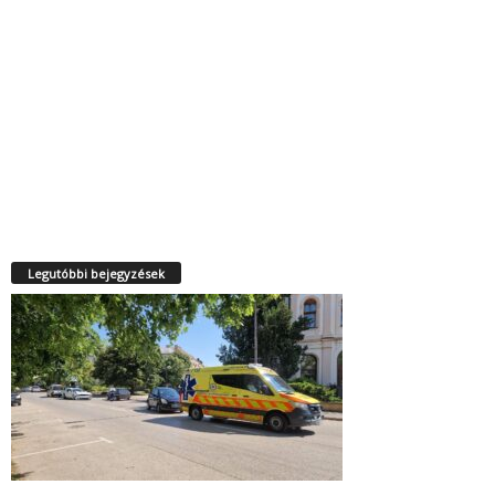
Legutóbbi bejegyzések