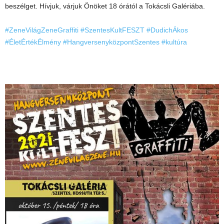
beszélget. Hívjuk, várjuk Önöket 18 órától a Tokácsli Galériába.
#ZeneVilágZeneGraffiti
#SzentesKultFESZT
#DudichÁkos
#ÉletÉrtékÉlmény
#HangversenyközpontSzentes
#kultúra