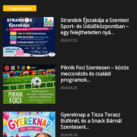
Programajánló
Strandok Éjszakája a Szentesi
Sport- és Üdülőközpontban –
egy felejthetetlen nyá…
2026.07.22.
Piknik Foci Szentesen – közös
meccsnézés és családi
programok…
2026.06.23.
Gyereknap a Tisza Terasz
Büfénél, és a Snack Bárnál
Szentesen!…
2026.06.16.