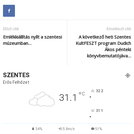
Előző cikk
Következő cikk
Emlékkiállítás nyílt a szentesi
A következő heti Szentes
múzeumban…
KultFESZT program Dudich
Ákos pénteki
könyvbemutatójáva…
SZENTES
Erős Felhőzet
32.2
°
C
31.1
°
31.1
°
34%
5.8m/s
51%