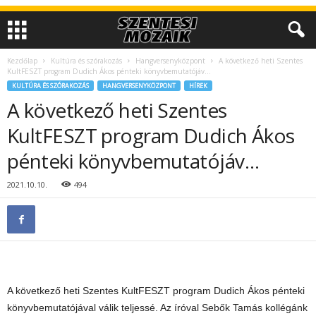
Kezdőlap
Kultúra és szórakozás
Hangversenyközpont
A következő heti Szentes
KultFESZT program Dudich Ákos pénteki könyvbemutatójáv…
KULTÚRA ÉS SZÓRAKOZÁS
HANGVERSENYKÖZPONT
HÍREK
A következő heti Szentes
KultFESZT program Dudich Ákos
pénteki könyvbemutatójáv…
2021.10.10.
494
A következő heti Szentes KultFESZT program Dudich Ákos pénteki
könyvbemutatójával válik teljessé. Az íróval Sebők Tamás kollégánk