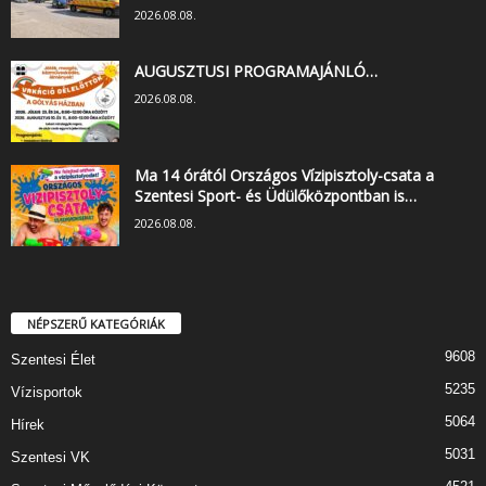
2026.08.08.
AUGUSZTUSI PROGRAMAJÁNLÓ…
2026.08.08.
Ma 14 órától Országos Vízipisztoly-csata a
Szentesi Sport- és Üdülőközpontban is…
2026.08.08.
NÉPSZERŰ KATEGÓRIÁK
9608
Szentesi Élet
5235
Vízisportok
5064
Hírek
5031
Szentesi VK