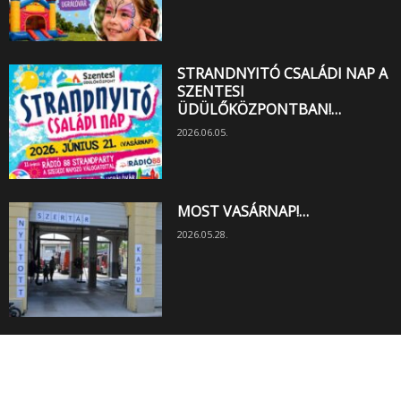
STRANDNYITÓ CSALÁDI NAP A
SZENTESI
ÜDÜLŐKÖZPONTBAN!…
2026.06.05.
MOST VASÁRNAP!…
2026.05.28.