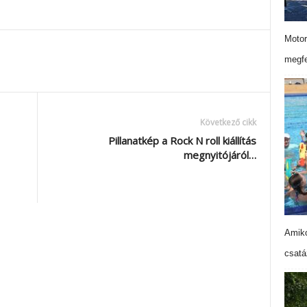
Motor
megfe
Következő cikk
Pillanatkép a Rock N roll kiállítás
megnyitójáról…
Amiko
csatá