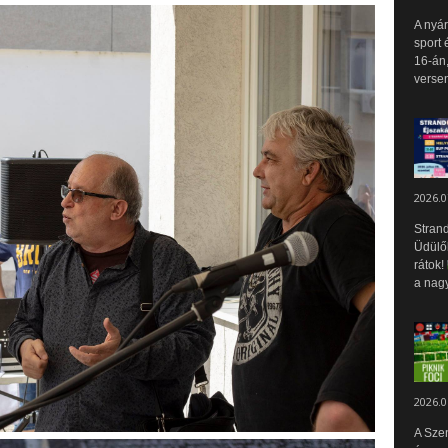
A nyár
sport 
16-án,
versen
2026.0
Strand
Üdülők
rátok!
a nagy
2026.0
A Sze