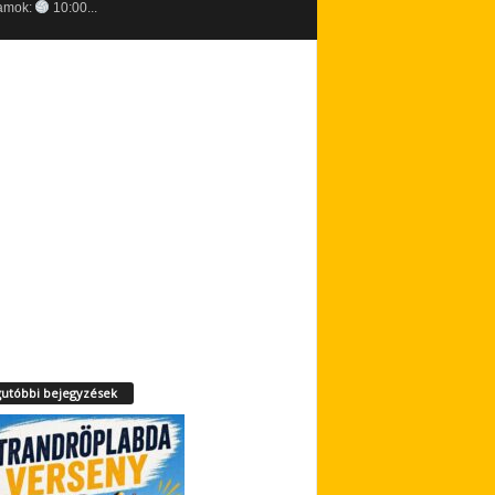
amok:
10:00...
utóbbi bejegyzések