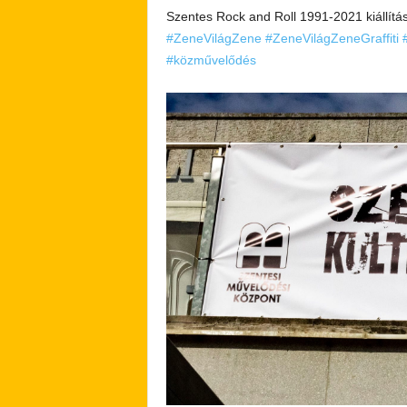
Szentes Rock and Roll 1991-2021 kiállít
#ZeneVilágZene
#ZeneVilágZeneGraffiti
#közművelődés