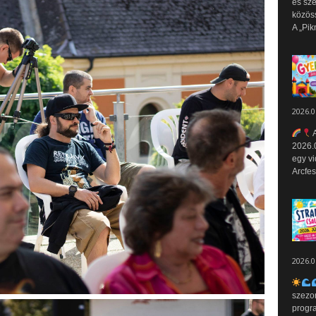
és sz
közös
A „Pik
2026.0
A
2026.0
egy vi
Arcfes
2026.0
szezo
progr