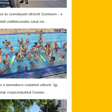
os és személyautó ütközött Szentesen – a
lelő védőfelszerelés sokat me…
r a tanmedence csatatérré változik: Így
ztak vízipisztolyokkal Szentes…