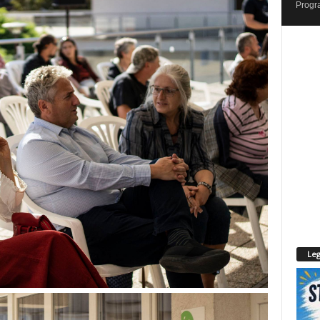
Progr
Leg