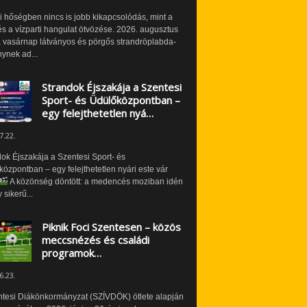
i hőségben nincs is jobb kikapcsolódás, mint a
és a vízparti hangulat ötvözése. 2026. augusztus
 vasárnap látványos és pörgős strandröplabda-
ynek ad...
Strandok Éjszakája a Szentesi
Sport- és Üdülőközpontban –
egy felejthetetlen nyá…
7.22.
ok Éjszakája a Szentesi Sport- és
özpontban – egy felejthetetlen nyári este vár
A közönség döntött: a medencés moziban idén
 sikerű...
Piknik Foci Szentesen – közös
meccsnézés és családi
programok…
6.23.
ntesi Diákönkormányzat (SZÍVDÖK) ötlete alapján