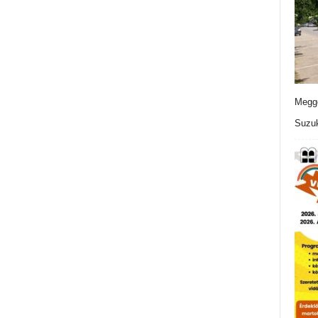
Meggo
Suzuk