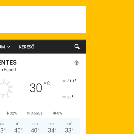
UM
KERESŐ
ENTES
a Égbolt
°
31.1
°
C
30
°
30
32%
3.6m/s
0%
AS
HÉT
KED
SZE
CSÜ
33
°
40
°
40
°
34
°
33
°