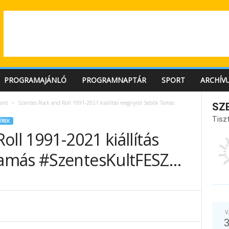
PROGRAMAJÁNLÓ
PROGRAMNAPTÁR
SPORT
ARCHÍV
ont
Szentes Rock and Roll 1991-2021 kiállítás megnyitó Sebők Tamás
SZ
Tiszt
ÍREK
oll 1991-2021 kiállítás
amás #SzentesKultFESZ…
V