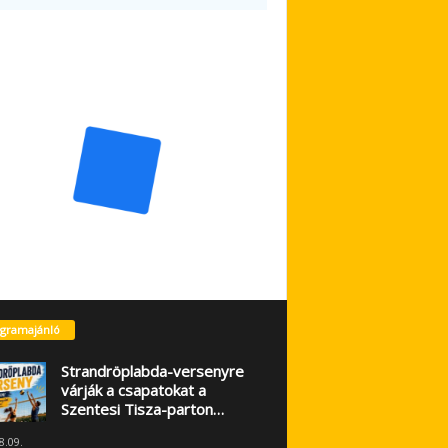
gramajánló
Strandröplabda-versenyre
várják a csapatokat a
Szentesi Tisza-parton…
8.09.