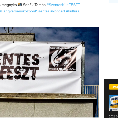
ás megnyitó
Sebők Tamás
#SzentesKultFESZT
#HangversenyközpontSzentes
#koncert
#kultúra
Pro
2026.0