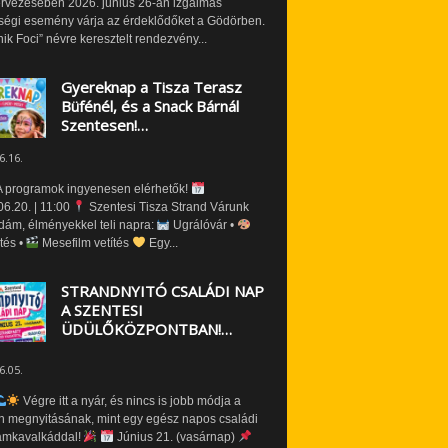
ervezésében 2026. június 26-án izgalmas
ségi esemény várja az érdeklődőket a Gödörben.
nik Foci” névre keresztelt rendezvény...
Gyereknap a Tisza Terasz
Büfénél, és a Snack Bárnál
Szentesen!…
6.16.
 programok ingyenesen elérhetők!
6.20. | 11:00
Szentesi Tisza Strand Várunk
dám, élményekkel teli napra:
Ugrálóvár •
tés •
Mesefilm vetítés
Egy...
STRANDNYITÓ CSALÁDI NAP
A SZENTESI
ÜDÜLŐKÖZPONTBAN!…
6.05.
Végre itt a nyár, és nincs is jobb módja a
n megnyitásának, mint egy egész napos családi
amkavalkáddal!
Június 21. (vasárnap)