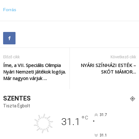
Forrás
Előző cikk
Következő cikk
Íme, a VII. Speciális Olimpia
NYÁRI SZÍNHÁZI ESTÉK –
Nyári Nemzeti Játékok logója.
SKÓT MÁMOR…
Már nagyon várjuk …
SZENTES
Tiszta Égbolt
31.7
°
C
31.1
°
31.1