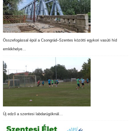
Összefogással épül a Csongrád–Szentes közötti egykori vasúti híd
emlékhelye…
Új edző a szentesi labdarúgóknál…