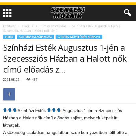
Kezdőlap
Hírek
Kultúra és szórakozás
Színházi Esték Augusztus 1-jén a
Szecessziós Házban a Halott nők című...
HÍREK
KULTÚRA ÉS SZÓRAKOZÁS
SZENTESI MŰVELŐDÉSI KÖZPONT
Színházi Esték Augusztus 1-jén a
Szecessziós Házban a Halott nők
című előadás z…
2021.08.02.
437
Színházi Esték
Augusztus 1-jén a Szecessziós
Házban a Halott nők című előadás zajlott, melynek képeit itt
láthatják.
A közönség családias hangulatban szép környezetben tölthette a