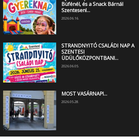
Büfénél, és a Snack Bárnál
Szentesen!…
2026.06.16.
STRANDNYITÓ CSALÁDI NAP A
SZENTESI
ÜDÜLŐKÖZPONTBAN!…
2026.06.05.
MOST VASÁRNAP!…
2026.05.28.