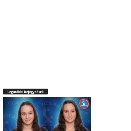
Legutóbbi bejegyzések