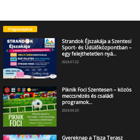
Programajánló
Strandok Éjszakája a Szentesi
Sport- és Üdülőközpontban –
egy felejthetetlen nyá…
2026.07.22.
Piknik Foci Szentesen – közös
meccsnézés és családi
programok…
2026.06.23.
Gyereknap a Tisza Terasz