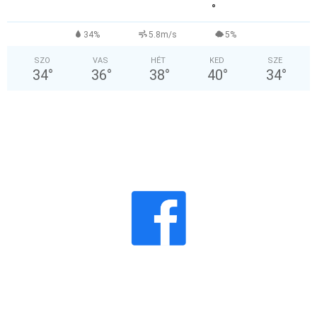
°
34%
5.8m/s
5%
SZO
VAS
HÉT
KED
SZE
34
°
36
°
38
°
40
°
34
°