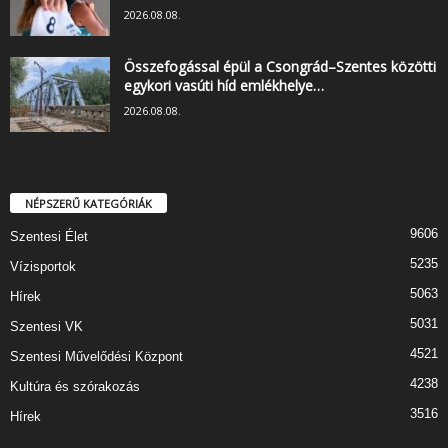
2026.08.08.
Összefogással épül a Csongrád–Szentes közötti
egykori vasúti híd emlékhelye…
2026.08.08.
NÉPSZERŰ KATEGÓRIÁK
9606
Szentesi Élet
5235
Vízisportok
5063
Hírek
5031
Szentesi VK
4521
Szentesi Művelődési Központ
4238
Kultúra és szórakozás
3516
Hírek