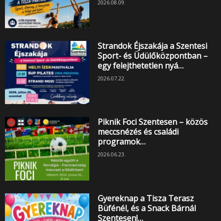
2026.08.09.
Strandok Éjszakája a Szentesi
Sport- és Üdülőközpontban –
egy felejthetetlen nyá…
2026.07.22.
Piknik Foci Szentesen – közös
meccsnézés és családi
programok…
2026.06.23.
Gyereknap a Tisza Terasz
Büfénél, és a Snack Bárnál
Szentesen!…