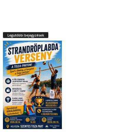
Legutóbbi bejegyzések