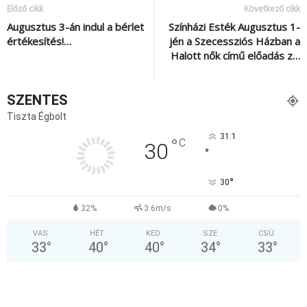
Előző cikk
Következő cikk
Augusztus 3-án indul a bérlet
Színházi Esték Augusztus 1-
értékesítés!…
jén a Szecessziós Házban a
Halott nők című előadás z…
SZENTES
Tiszta Égbolt
31.1
°
C
30
°
°
30
32%
3.6m/s
0%
VAS
HÉT
KED
SZE
CSÜ
33
°
40
°
40
°
34
°
33
°