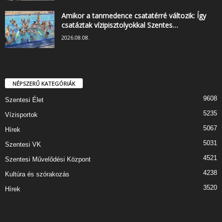
Amikor a tanmedence csatatérré változik: Így
csatáztak vízipisztolyokkal Szentes…
2026.08.08.
NÉPSZERŰ KATEGÓRIÁK
9608
Szentesi Élet
5235
Vízisportok
5067
Hírek
5031
Szentesi VK
4521
Szentesi Művelődési Központ
4238
Kultúra és szórakozás
3520
Hírek