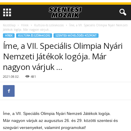
Kezdőlap
Hírek
Kultúra és szórakozás
Íme, a VII. Speciális Olimpia Nyári Nemzeti
Játékok logója. Már nagyon várjuk...
HÍREK
KULTÚRA ÉS SZÓRAKOZÁS
SZENTESI MŰVELŐDÉSI KÖZPONT
Íme, a VII. Speciális Olimpia Nyári
Nemzeti Játékok logója. Már
nagyon várjuk …
2021.08.02.
481
Íme, a VII. Speciális Olimpia Nyári Nemzeti Játékok logója.
Már nagyon várjuk az augusztus 26. és 29. közötti szentesi és
szegvári versenyeket, valamint programokat!