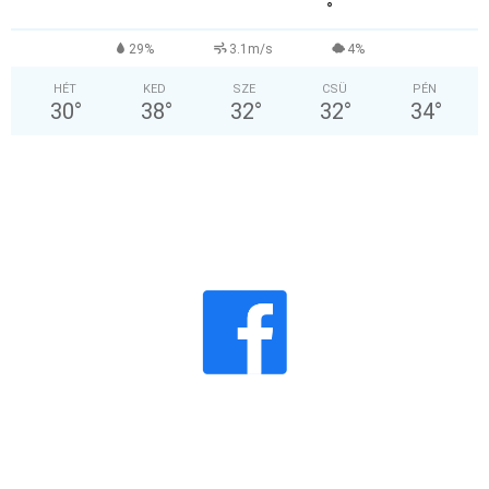
°
29%
3.1m/s
4%
HÉT
KED
SZE
CSÜ
PÉN
30
°
38
°
32
°
32
°
34
°