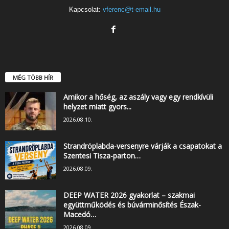
Kapcsolat:
vferenc@t-email.hu
MÉG TÖBB HÍR
Amikor a hőség, az aszály vagy egy rendkívüli
helyzet miatt gyors...
2026.08.10.
Strandröplabda-versenyre várják a csapatokat a
Szentesi Tisza-parton…
2026.08.09.
DEEP WATER 2026 gyakorlat – szakmai
együttműködés és búvárminősítés Észak-
Macedó…
2026.08.09.