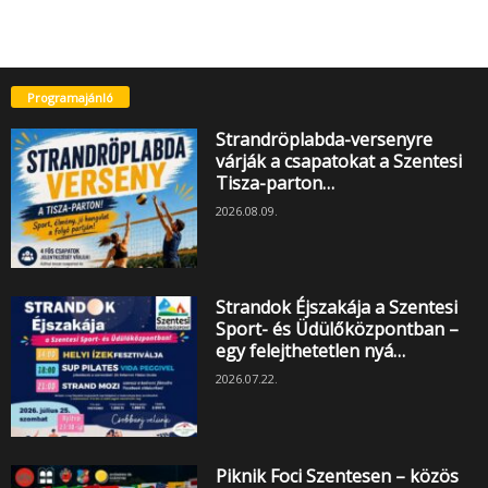
Programajánló
Strandröplabda-versenyre
várják a csapatokat a Szentesi
Tisza-parton…
2026.08.09.
Strandok Éjszakája a Szentesi
Sport- és Üdülőközpontban –
egy felejthetetlen nyá…
2026.07.22.
Piknik Foci Szentesen – közös