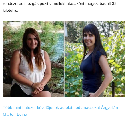
rendszeres mozgás pozitív mellékhatásaként megszabadult 33
kilótól is.
Több mint hatezer követőjének ad életmódtanácsokat Árgyellán-
Marton Edina