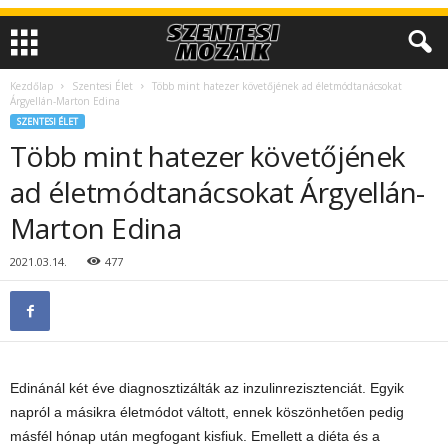
Kezdőlap
Szentesi Élet
Több mint hatezer követőjének ad életmódtanácsokat
Árgyellán-Marton Edina
SZENTESI ÉLET
Több mint hatezer követőjének
ad életmódtanácsokat Árgyellán-
Marton Edina
2021.03.14.
477
Edinánál két éve diagnosztizálták az inzulinrezisztenciát. Egyik
napról a másikra életmódot váltott, ennek köszönhetően pedig
másfél hónap után megfogant kisfiuk. Emellett a diéta és a