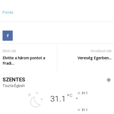
Forrás
Előző cikk
Következő cikk
Elvitte a három pontot a
Vereség Egerben…
Fradi…
SZENTES
Tiszta Égbolt
31.1
°
C
31.1
°
31.1