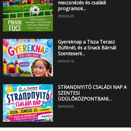
meccsnézés és családi
programok…
2026.06.23.
Gyereknap a Tisza Terasz
Büfénél, és a Snack Bárnál
Szentesen!…
2026.06.16.
STRANDNYITÓ CSALÁDI NAP A
SZENTESI
ÜDÜLŐKÖZPONTBAN!…
2026.06.05.