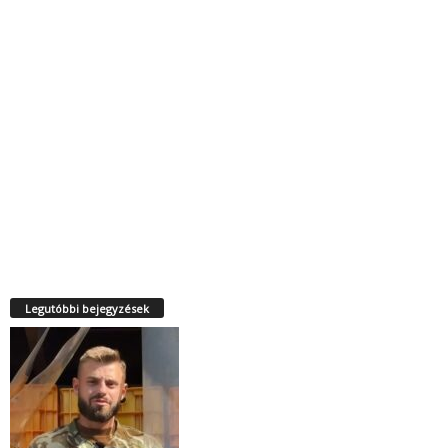
Legutóbbi bejegyzések