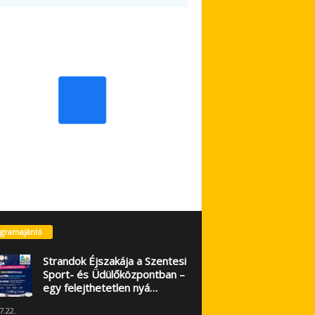
gramajánló
Strandok Éjszakája a Szentesi
Sport- és Üdülőközpontban –
egy felejthetetlen nyá…
7.22.