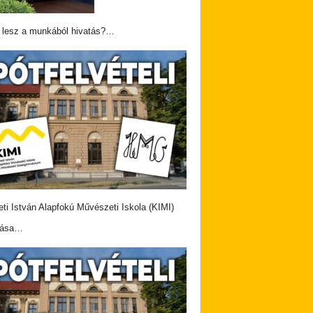
 lesz a munkából hivatás?…
eti István Alapfokú Művészeti Iskola (KIMI)
vása…