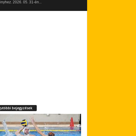
yhez. 2026. 05. 31-én...
utóbbi bejegyzések