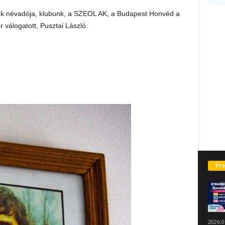
ünk névadója, klubunk, a SZEOL AK, a Budapest Honvéd a
válogatott, Pusztai László.
Pro
2026.0