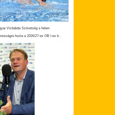
yar Vízilabda Szövetség a héten
ánosságra hozta a 2026/27-es OB I-es b…