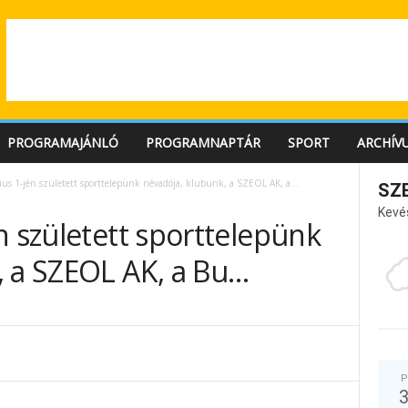
PROGRAMAJÁNLÓ
PROGRAMNAPTÁR
SPORT
ARCHÍV
us 1-jén született sporttelepünk névadója, klubunk, a SZEOL AK, a...
SZ
Kevé
n született sporttelepünk
, a SZEOL AK, a Bu…
P