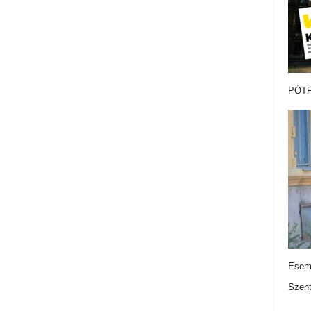
PÓTF
Esemé
Szen