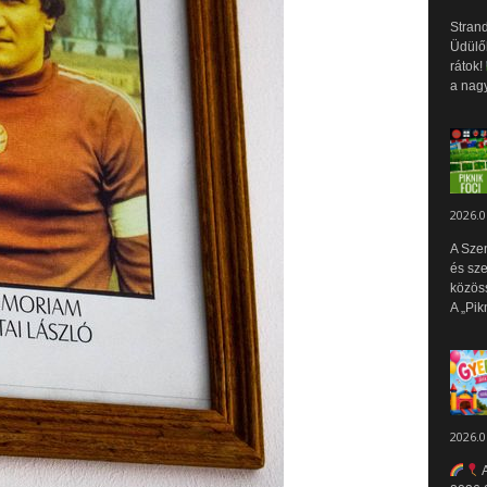
Strand
Üdülők
rátok!
a nagy
2026.0
A Sze
és sz
közös
A „Pik
2026.0
A