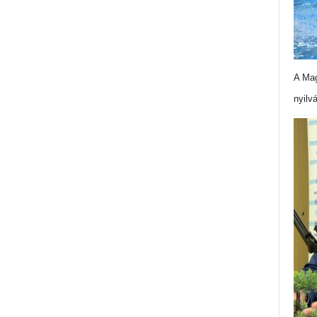
A Mag
nyilv