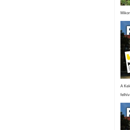
Mikor
A Kel
felhí