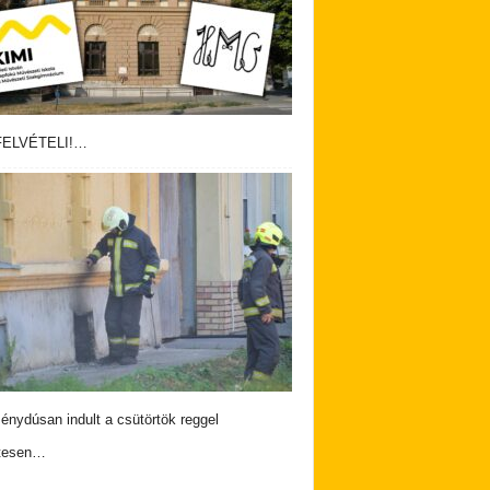
ELVÉTELI!…
nydúsan indult a csütörtök reggel
tesen…