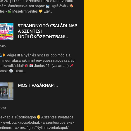
6.20. | 11:00
Szentesi Tisza Strand Várunk
dám, élményekkel teli napra:
Ugrálóvár •
tés •
Mesefilm vetítés
Egy...
STRANDNYITÓ CSALÁDI NAP
A SZENTESI
ÜDÜLŐKÖZPONTBAN!…
6.05.
Végre itt a nyár, és nincs is jobb módja a
n megnyitásának, mint egy egész napos családi
amkavalkáddal!
Június 21. (vasárnap)
amok:
10:00...
MOST VASÁRNAP!…
5.28.
eknap a Tűzoltóságon
A szentesi hivatásos
ók évek óta kapcsolódnak - a szentesi gyerekek
römére - az országos "Nyitott szertárkapuk"