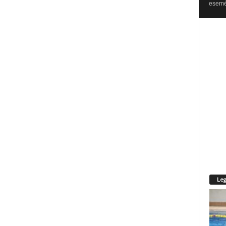
esemén
Leg