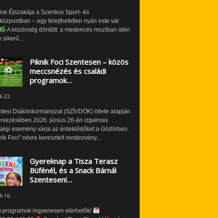
ok Éjszakája a Szentesi Sport- és
özpontban – egy felejthetetlen nyári este vár
A közönség döntött: a medencés moziban idén
 sikerű...
Piknik Foci Szentesen – közös
meccsnézés és családi
programok…
6.23.
ntesi Diákönkormányzat (SZÍVDÖK) ötlete alapján
ervezésében 2026. június 26-án izgalmas
ségi esemény várja az érdeklődőket a Gödörben.
nik Foci” névre keresztelt rendezvény...
Gyereknap a Tisza Terasz
Büfénél, és a Snack Bárnál
Szentesen!…
6.16.
 programok ingyenesen elérhetők!