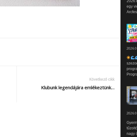
2026.0
egy vi
Arcfes
2026.0
szezo
progr
Progr
Következő cikk
Klubunk legendájára emlékeztünk…
2026.0
Gyerm
tűzolt
nagy ö