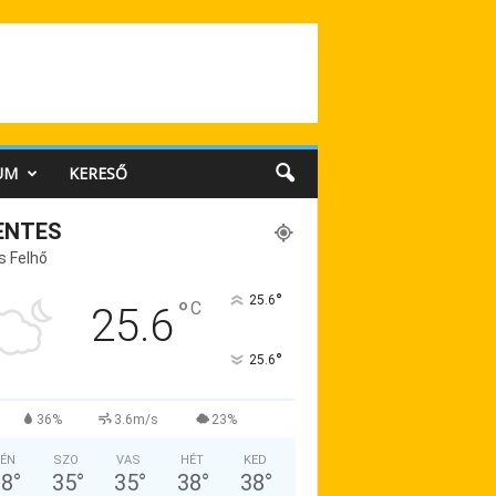
UM
KERESŐ
ENTES
s Felhő
°
25.6
°
C
25.6
°
25.6
36%
3.6m/s
23%
ÉN
SZO
VAS
HÉT
KED
38
°
35
°
35
°
38
°
38
°