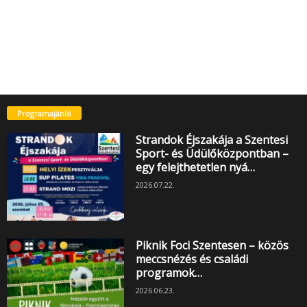
Programajánló
Strandok Éjszakája a Szentesi
Sport- és Üdülőközpontban –
egy felejthetetlen nyá…
2026.07.22.
Piknik Foci Szentesen – közös
meccsnézés és családi
programok…
2026.06.23.