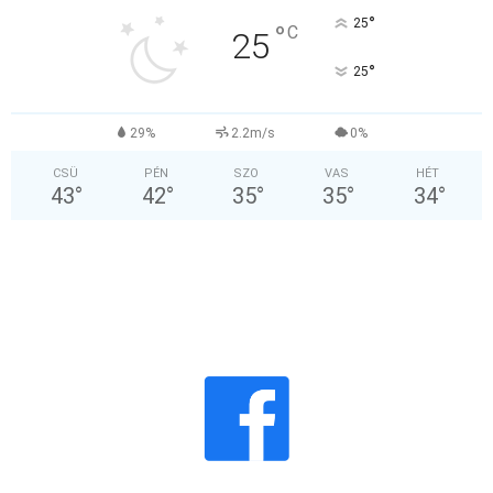
°
25
°
C
25
°
25
29%
2.2m/s
0%
CSÜ
PÉN
SZO
VAS
HÉT
43
°
42
°
35
°
35
°
34
°