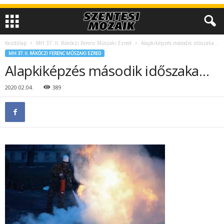
Kezdőlap
MH 37. II. Rákóczi Ferenc Műszaki Ezred
Alapkiképzés második időszaka…
MH 37. II. RÁKÓCZI FERENC MŰSZAKI EZRED
Alapkiképzés második időszaka…
2020.02.04.
389