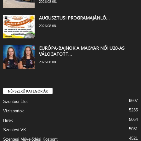
2026.08.08.
AUGUSZTUSI PROGRAMAJÁNLÓ…
2026.08.08.
EURÓPA-BAJNOK A MAGYAR NŐI U20-AS
VÁLOGATOTT…
2026.08.08.
NÉPSZERŰ KATEGÓRIÁK
9607
Szentesi Élet
5235
Vízisportok
5064
Hírek
5031
Szentesi VK
4521
Szentesi Művelődési Központ