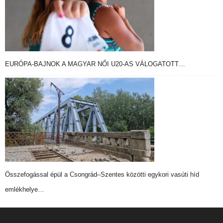
EURÓPA-BAJNOK A MAGYAR NŐI U20-AS VÁLOGATOTT…
Összefogással épül a Csongrád–Szentes közötti egykori vasúti híd
emlékhelye…