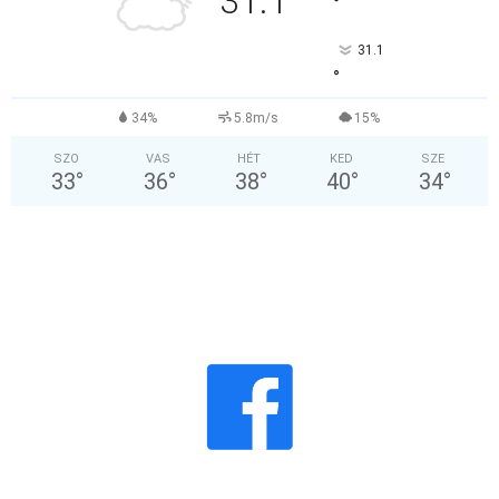
31.1
°
31.1
°
34%
5.8m/s
15%
SZO
VAS
HÉT
KED
SZE
33
°
36
°
38
°
40
°
34
°