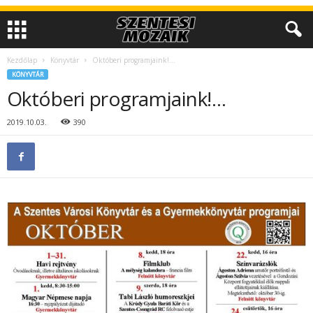
Kezdőlap
Könyvtár
Októberi programjaink!…
KÖNYVTÁR
Októberi programjaink!…
2019.10.03.
390