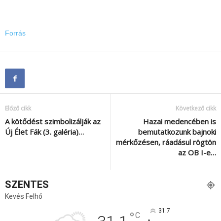
Forrás
Előző cikk
Következő cikk
A kötődést szimbolizálják az
Hazai medencében is
Új Élet Fák (3. galéria)…
bemutatkozunk bajnoki
mérkőzésen, ráadásul rögtön
az OB I-e…
SZENTES
Kevés Felhő
31.7
°
C