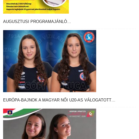
AUGUSZTUSI PROGRAMAJÁNLÓ…
EURÓPA-BAJNOK A MAGYAR NŐI U20-AS VÁLOGATOTT…