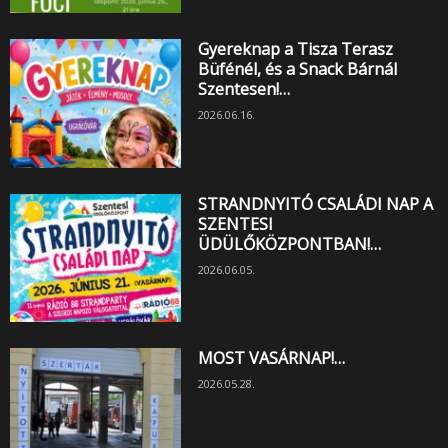
Gyereknap a Tisza Terasz
Büfénél, és a Snack Bárnál
Szentesen!…
2026.06.16.
STRANDNYITÓ CSALÁDI NAP A
SZENTESI
ÜDÜLŐKÖZPONTBAN!…
2026.06.05.
MOST VASÁRNAP!…
2026.05.28.