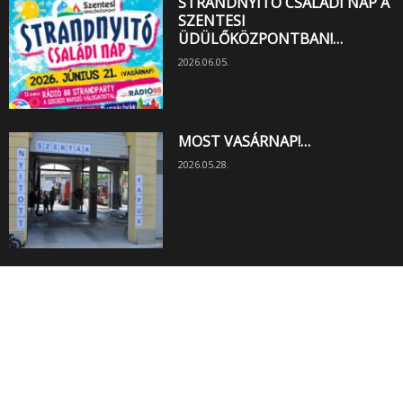
STRANDNYITÓ CSALÁDI NAP A
SZENTESI
ÜDÜLŐKÖZPONTBAN!…
2026.06.05.
MOST VASÁRNAP!…
2026.05.28.