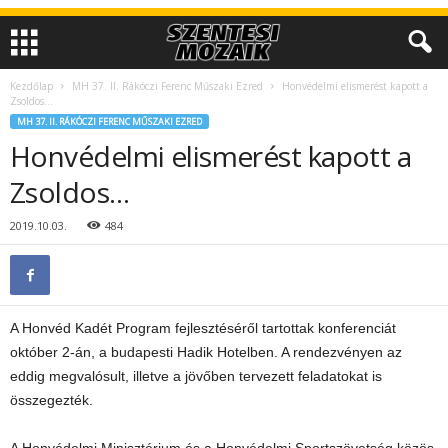
Kezdőlap
MH 37. II. Rákóczi Ferenc Műszaki Ezred
Honvédelmi elismerést kapott a
Zsoldos…
MH 37. II. RÁKÓCZI FERENC MŰSZAKI EZRED
Honvédelmi elismerést kapott a
Zsoldos…
2019.10.03.
484
A Honvéd Kadét Program fejlesztéséről tartottak konferenciát
október 2-án, a budapesti Hadik Hotelben. A rendezvényen az
eddig megvalósult, illetve a jövőben tervezett feladatokat is
összegezték.