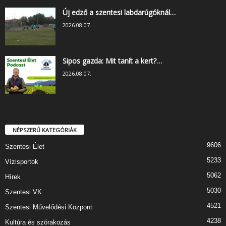
Új edző a szentesi labdarúgóknál…
2026.08.07.
Sipos gazda: Mit tanít a kert?…
2026.08.07.
NÉPSZERŰ KATEGÓRIÁK
9606
Szentesi Élet
5233
Vízisportok
5062
Hírek
5030
Szentesi VK
4521
Szentesi Művelődési Központ
4238
Kultúra és szórakozás