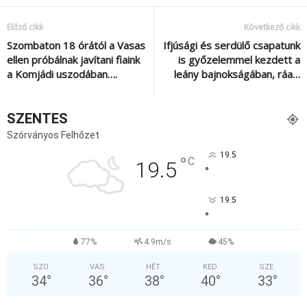
Előző cikk
Következő cikk
Szombaton 18 órától a Vasas
Ifjúsági és serdülő csapatunk
ellen próbálnak javítani fiaink
is győzelemmel kezdett a
a Komjádi uszodában….
leány bajnokságában, ráa…
SZENTES
Szórványos Felhőzet
19.5
°
C
19.5
°
19.5
°
77%
4.9m/s
45%
SZO
VAS
HÉT
KED
SZE
34
°
36
°
38
°
40
°
33
°