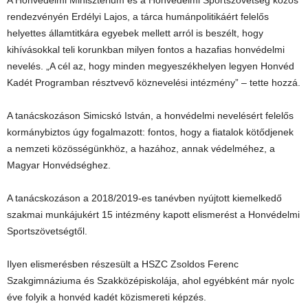
A Honvédelmi Minisztérium és a Honvédelmi Sportszövetség közös
rendezvényén Erdélyi Lajos, a tárca humánpolitikáért felelős
helyettes államtitkára egyebek mellett arról is beszélt, hogy
kihívásokkal teli korunkban milyen fontos a hazafias honvédelmi
nevelés. „A cél az, hogy minden megyeszékhelyen legyen Honvéd
Kadét Programban résztvevő köznevelési intézmény” – tette hozzá.
A tanácskozáson Simicskó István, a honvédelmi nevelésért felelős
kormánybiztos úgy fogalmazott: fontos, hogy a fiatalok kötődjenek
a nemzeti közösségünkhöz, a hazához, annak védelméhez, a
Magyar Honvédséghez.
A tanácskozáson a 2018/2019-es tanévben nyújtott kiemelkedő
szakmai munkájukért 15 intézmény kapott elismerést a Honvédelmi
Sportszövetségtől.
Ilyen elismerésben részesült a HSZC Zsoldos Ferenc
Szakgimnáziuma és Szakközépiskolája, ahol egyébként már nyolc
éve folyik a honvéd kadét közismereti képzés.