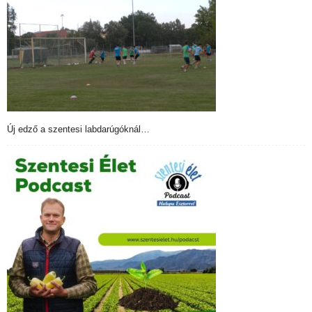
Új edző a szentesi labdarúgóknál…