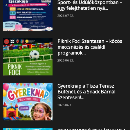
Sport- és Üdülőközpontban –
egy felejthetetlen nyá…
2026.07.22.
Piknik Foci Szentesen – közös
meccsnézés és családi
programok…
2026.06.23.
Gyereknap a Tisza Terasz
Büfénél, és a Snack Bárnál
Szentesen!…
2026.06.16.