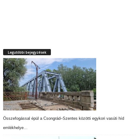
Legutóbbi bejegyzések
Összefogással épül a Csongrád–Szentes közötti egykori vasúti híd
emlékhelye…