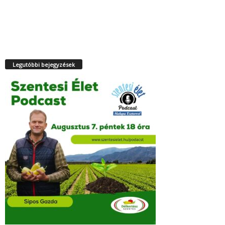
Legutóbbi bejegyzések