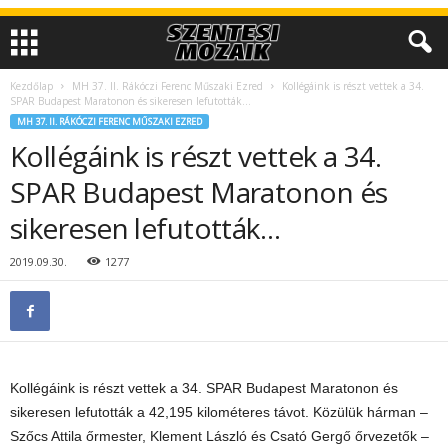
Kezdőlap
MH 37. II. Rákóczi Ferenc Műszaki Ezred
Kollégáink is részt vettek a 34.
SPAR Budapest Maratonon és sikeresen lefutották…
MH 37. II. RÁKÓCZI FERENC MŰSZAKI EZRED
Kollégáink is részt vettek a 34.
SPAR Budapest Maratonon és
sikeresen lefutották…
2019.09.30.
1277
Kollégáink is részt vettek a 34. SPAR Budapest Maratonon és
sikeresen lefutották a 42,195 kilométeres távot. Közülük hárman –
Szőcs Attila őrmester, Klement László és Csató Gergő őrvezetők –