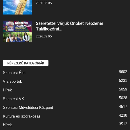
2026.08.05.
Szeretettel várjuk Önöket Népzenei
Találkozóra!…
2026.08.05.
NÉPSZERŰ KATEGÓRIÁK
9602
Szentesi Élet
5231
Vízisportok
5059
Hírek
5028
Szentesi VK
4517
Szentesi Művelődési Központ
4238
Kultúra és szórakozás
3512
Hírek