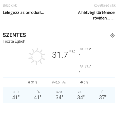
Előző cikk
Következő cikk
Lélegezz az orrodon!…
A hétvégi történései
röviden………
SZENTES
Tiszta Égbolt
32.2
°
C
31.7
°
31.7
°
31%
0.5m/s
0%
CSÜ
PÉN
SZO
VAS
HÉT
41
°
41
°
34
°
34
°
37
°