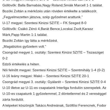
Góllövők: Balla Barnabás,Nagy Roland,Smiák Marcell 1-1 találat.
Bozóki Zoltán a mérkőzés után röviden értékelte a találkozót.
„Fegyelmezetten játszva, szép győzelmet arattunk.”
U-17 megyei: Szentesi Kinizsi SZITE – FK Szeged 8-0
Góllövők: Csákó Zénó 4,Barát Bence,Locskai Zsolt,Karasz
Márk,Papp Martin 1-1 találat.
Bozóki Zoltán így látta a mérkőzést.
„Magabiztos győzelem volt.”
Csongrád megyei 1. osztály: Szentesi Kinizsi SZITE – Tiszasziget
0-2
Edzői értékelés a héten.
Női felnőtt megyei: Szentesi Kinizsi SZITE – Szentmihály 1-4 (0-2)
U-16 leány megyei: Makó – Szentesi Kinizsi SZITE 20-1
Csongrád megyei 3. osztály: Gyálarét – Szentesi Kinizsi SZITE 0-4
U-10 illetve az U-11-es csapataink Interliga fordulón szerepelek. Az
U-10-es csapatunk 1 győzelemmel, 2 döntetlennel és 2 vereséggel
zárta fordulót.
A képeket köszönjük Takács Andreának, Szöllősi Ferencnek, Fodor