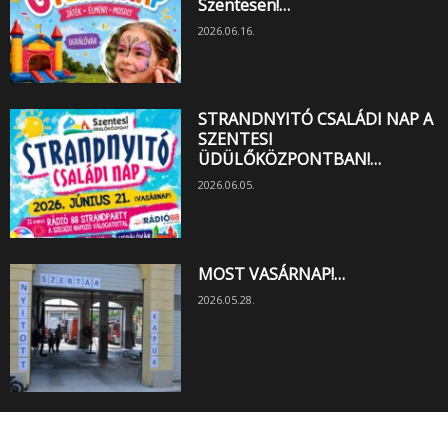
Szentesen!…
2026.06.16.
STRANDNYITÓ CSALÁDI NAP A
SZENTESI
ÜDÜLŐKÖZPONTBAN!…
2026.06.05.
MOST VASÁRNAP!…
2026.05.28.