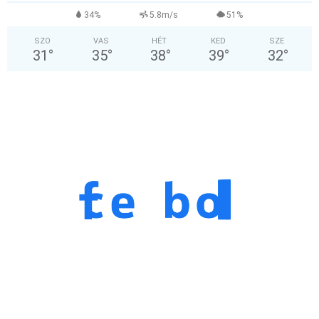
34%
5.8m/s
51%
SZO
VAS
HÉT
KED
SZE
31
°
35
°
38
°
39
°
32
°