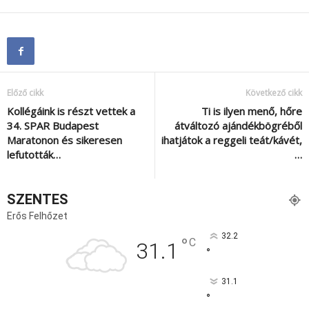
Előző cikk
Következő cikk
Kollégáink is részt vettek a
Ti is ilyen menő, hőre
34. SPAR Budapest
átváltozó ajándékbögréből
Maratonon és sikeresen
ihatjátok a reggeli teát/kávét,
lefutották…
…
SZENTES
Erős Felhőzet
32.2
°
C
31.1
°
31.1
°