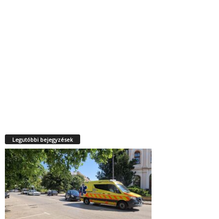
Legutóbbi bejegyzések