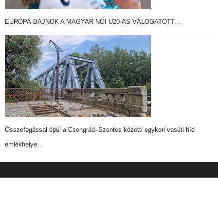
EURÓPA-BAJNOK A MAGYAR NŐI U20-AS VÁLOGATOTT…
Összefogással épül a Csongrád–Szentes közötti egykori vasúti híd
emlékhelye…