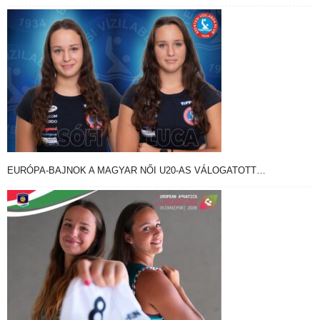
EURÓPA-BAJNOK A MAGYAR NŐI U20-AS VÁLOGATOTT…