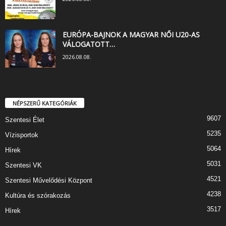
EURÓPA-BAJNOK A MAGYAR NŐI U20-AS
VÁLOGATOTT…
2026.08.08.
NÉPSZERŰ KATEGÓRIÁK
9607
Szentesi Élet
5235
Vízisportok
5064
Hírek
5031
Szentesi VK
4521
Szentesi Művelődési Központ
4238
Kultúra és szórakozás
3517
Hírek