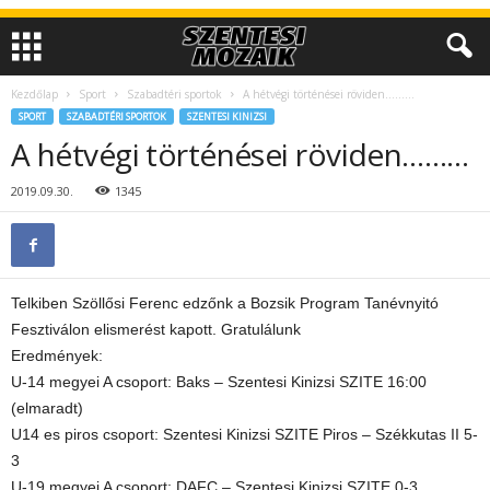
Kezdőlap
Sport
Szabadtéri sportok
A hétvégi történései röviden………
SPORT
SZABADTÉRI SPORTOK
SZENTESI KINIZSI
A hétvégi történései röviden………
2019.09.30.
1345
Telkiben Szöllősi Ferenc edzőnk a Bozsik Program Tanévnyitó
Fesztiválon elismerést kapott. Gratulálunk
Eredmények:
U-14 megyei A csoport: Baks – Szentesi Kinizsi SZITE 16:00
(elmaradt)
U14 es piros csoport: Szentesi Kinizsi SZITE Piros – Székkutas II 5-
3
U-19 megyei A csoport: DAFC – Szentesi Kinizsi SZITE 0-3