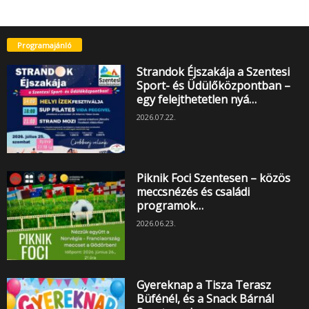
Programajánló
Strandok Éjszakája a Szentesi
Sport- és Üdülőközpontban –
egy felejthetetlen nyá…
2026.07.22.
Piknik Foci Szentesen – közös
meccsnézés és családi
programok…
2026.06.23.
Gyereknap a Tisza Terasz
Büfénél, és a Snack Bárnál