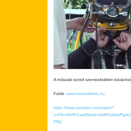
A műszaki ezred szervezésében búváröss
Fotók:
www.honvedelem.hu
https://www.youtube.com/watch?
v=P4xv563FCas&fbclid=IwAR1afsjwPg
P9Q