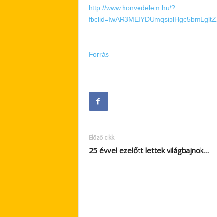
http://www.honvedelem.hu/?
fbclid=IwAR3MEIYDUmqsiplHge5bmLgl
Forrás
Előző cikk
25 évvel ezelőtt lettek világbajnok…