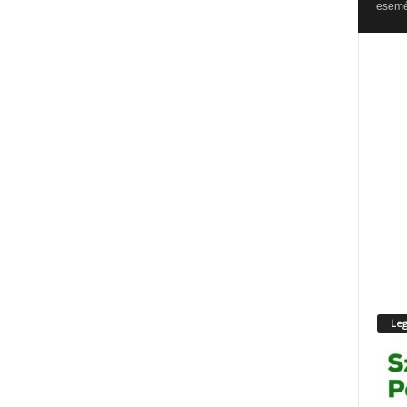
esemén
Leg