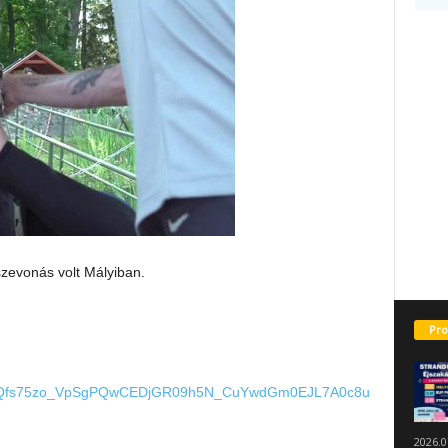
zevonás volt Mályiban.
Pro
dcQfs75zo_VpSgPQwCEDjGR09h5N_CuYwdGm0EJL7A0c8u
2026.0