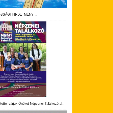
OSSÁGI HIRDETMÉNY…
tettel várjuk Önöket Népzenei Találkozóra!…