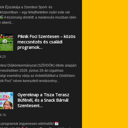
ok Éjszakája a Szentesi Sport- és
özpontban – egy felejthetetlen nyári este vár
A közönség döntött: a medencés moziban idén
 sikerű...
Piknik Foci Szentesen – közös
meccsnézés és családi
programok…
6.23.
ntesi Diákönkormányzat (SZÍVDÖK) ötlete alapján
ervezésében 2026. június 26-án izgalmas
ségi esemény várja az érdeklődőket a Gödörben.
nik Foci” névre keresztelt rendezvény...
Gyereknap a Tisza Terasz
Büfénél, és a Snack Bárnál
Szentesen!…
6.16.
 programok ingyenesen elérhetők!