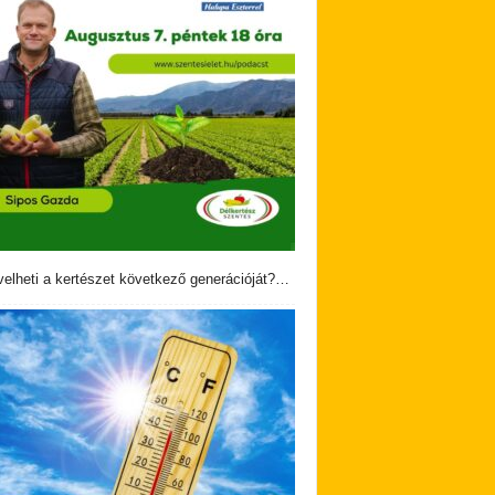
velheti a kertészet következő generációját?…