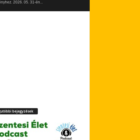
yhez. 2026. 05. 31-én...
utóbbi bejegyzések