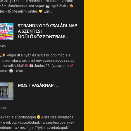
6.20. | 11:00
Szentesi Tisza Strand Várunk
dám, élményekkel teli napra:
Ugrálóvár •
tés •
Mesefilm vetítés
Egy...
STRANDNYITÓ CSALÁDI NAP
A SZENTESI
ÜDÜLŐKÖZPONTBAN!…
6.05.
Végre itt a nyár, és nincs is jobb módja a
n megnyitásának, mint egy egész napos családi
amkavalkáddal!
Június 21. (vasárnap)
amok:
10:00...
MOST VASÁRNAP!…
5.28.
eknap a Tűzoltóságon
A szentesi hivatásos
ók évek óta kapcsolódnak - a szentesi gyerekek
römére - az országos "Nyitott szertárkapuk"