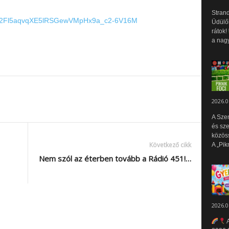
Strand
tZ2Fl5aqvqXE5lRSGewVMpHx9a_c2-6V16M
Üdülők
rátok!
a nagy
2026.0
A Sze
és sz
közös
Következő cikk
A „Pik
Nem szól az éterben tovább a Rádió 451!…
2026.0
A