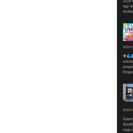
2026.0
egy vi
Arcfes
2026.0
szezo
progr
Progr
2026.0
Gyerm
tűzolt
nagy ö