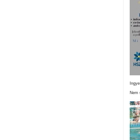
Ingye
Nem s