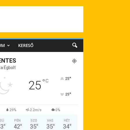
UM
KERESŐ
ENTES
a Égbolt
°
25
°
C
25
°
25
29%
2.2m/s
0%
SÜ
PÉN
SZO
VAS
HÉT
43
°
42
°
35
°
35
°
34
°