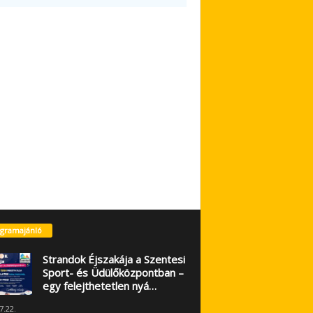
gramajánló
Strandok Éjszakája a Szentesi
Sport- és Üdülőközpontban –
egy felejthetetlen nyá…
7.22.