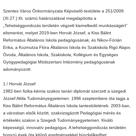
Szentes Város Önkormányzata Képviselő-testülete a 251/2009.
(XI.27.) Kt. számú határozatával megalapította a
„Tehetséggondozás területén végzett kiemelkedő munkásságért”
elismerést, melyet 2019-ben Horvát József, a Kiss Bálint
Református Általános Iskola pedagógusának, és Nikov-Fórián
Erika, a Kozmutza Flóra Általános Iskola és Szakiskola Rigó Alajos
Óvoda, Általános Iskola, Szakiskola, Kollégium és Egységes
Gyógypedagógiai Módszertani Intézmény pedagógusának
adományozott.
1./ Horvát József
1982-ben fizika-kémia szakos tanári diplomát szerzett a szegedi
József Attila Tudományegyetemen. 1996 szeptembere óta tagja a
Kiss Bálint Református Általános Iskola tantestületének. 2003-ban,
a városban elsők között, szakvizsgázott Pedagógiai mérés és
értékelés szakon a Szegedi Tudományegyetemen. Kiváló
képességű, innovatív pedagógus. A tehetséggondozás területén
hosszú évek óta kitűnő eredményekkel büszkélkedhet,