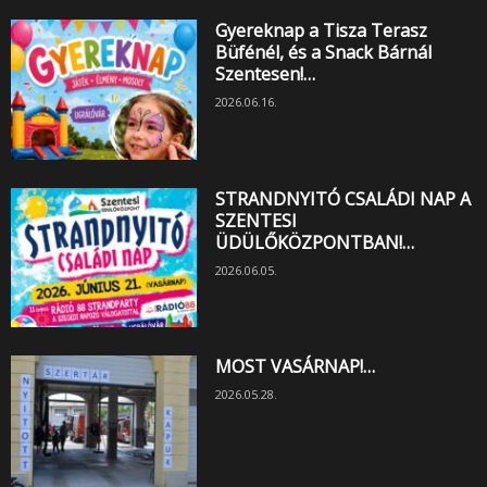
Gyereknap a Tisza Terasz
Büfénél, és a Snack Bárnál
Szentesen!…
2026.06.16.
STRANDNYITÓ CSALÁDI NAP A
SZENTESI
ÜDÜLŐKÖZPONTBAN!…
2026.06.05.
MOST VASÁRNAP!…
2026.05.28.