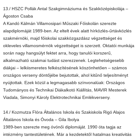
13./ HSZC Pollák Antal Szakgimnáziuma és Szakközépiskolája –
Ágoston Csaba
A Kandó Kálmán Villamosipari Műszaki Főiskolán szerezte
alapdiplomáját 1989-ben. Az eltelt évek alatt hírközlés-űrtávközlés
szakmérnöki, majd főiskolai szakközgazdász végzettséget és
okleveles villamosmérnök végzettséget is szerzett. Oktatói munkája
során nagy hangsúlyt fektet arra, hogy tanulói korszerű,
alkalmazható szakmai tudást szerezzenek. Legtehetségesebb
diákjai – lelkiismeretes felkészítésének köszönhetően – számos
országos verseny döntőjébe bejutottak, ahol kitűnő teljesítményt
nyújtottak. Ezek közül a legmagasabb színvonalúak: Országos
Tudományos és Technikai Diákalkotó Kiállítás, MAVIR Mesterek
Viadala, Simonyi Károly Elektrotechnikai Emlékverseny.
14./ Kozmutza Flóra Általános Iskola és Szakiskola Rigó Alajos
Általános Iskola és Óvoda – Gila Ibolya
1989-ben szerezte meg óvónői diplomáját. 1990 óta tagja az
intézmény tantestületének. Már a kezdetektől hatalmas kreativitás