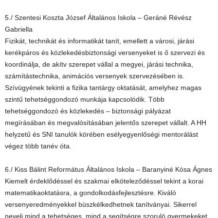
5./ Szentesi Koszta József Általános Iskola – Geráné Révész
Gabriella
Fizikát, technikát és informatikát tanít, emellett a városi, járási
kerékpáros és közlekedésbiztonsági versenyeket is ő szervezi és
koordinálja, de akítv szerepet vállal a megyei, járási technika,
számítástechnika, animációs versenyek szervezésében is.
Szívügyének tekinti a fizika tantárgy oktatását, amelyhez magas
szintű tehetséggondozó munkája kapcsolódik. Több
tehetséggondozó és közlekedés – biztonsági pályázat
megírásában és megvalósításában jelentős szerepet vállalt. A HH
helyzetű és SNI tanulók körében esélyegyenlőségi mentorálást
végez több tanév óta.
6./ Kiss Bálint Református Általános Iskola – Baranyiné Kósa Ágnes
Kiemelt érdeklődéssel és szakmai elköteleződéssel tekint a korai
matematikaoktatásra, a gondolkodásfejlesztésre. Kiváló
versenyeredményekkel büszkélkedhetnek tanítványai. Sikerrel
neveli mind a tehetséges, mind a segítségre szoruló gyermekeket,