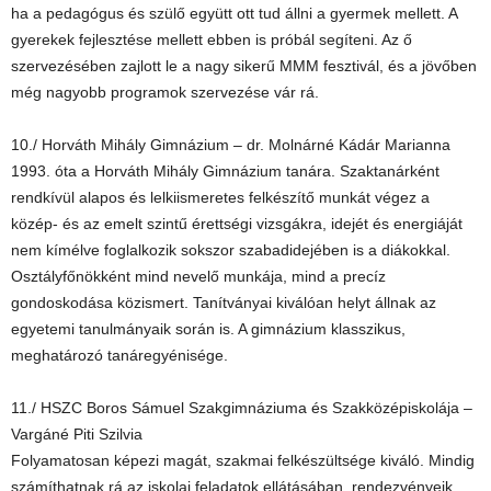
ha a pedagógus és szülő együtt ott tud állni a gyermek mellett. A
gyerekek fejlesztése mellett ebben is próbál segíteni. Az ő
szervezésében zajlott le a nagy sikerű MMM fesztivál, és a jövőben
még nagyobb programok szervezése vár rá.
10./ Horváth Mihály Gimnázium – dr. Molnárné Kádár Marianna
1993. óta a Horváth Mihály Gimnázium tanára. Szaktanárként
rendkívül alapos és lelkiismeretes felkészítő munkát végez a
közép- és az emelt szintű érettségi vizsgákra, idejét és energiáját
nem kímélve foglalkozik sokszor szabadidejében is a diákokkal.
Osztályfőnökként mind nevelő munkája, mind a precíz
gondoskodása közismert. Tanítványai kiválóan helyt állnak az
egyetemi tanulmányaik során is. A gimnázium klasszikus,
meghatározó tanáregyénisége.
11./ HSZC Boros Sámuel Szakgimnáziuma és Szakközépiskolája –
Vargáné Piti Szilvia
Folyamatosan képezi magát, szakmai felkészültsége kiváló. Mindig
számíthatnak rá az iskolai feladatok ellátásában, rendezvényeik