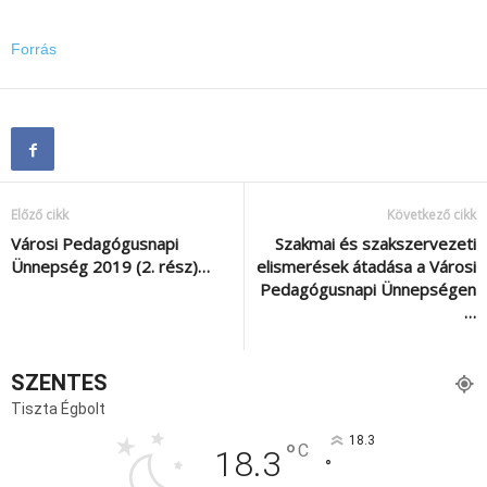
Forrás
Előző cikk
Következő cikk
Városi Pedagógusnapi
Szakmai és szakszervezeti
Ünnepség 2019 (2. rész)…
elismerések átadása a Városi
Pedagógusnapi Ünnepségen
…
SZENTES
Tiszta Égbolt
18.3
°
C
18.3
°