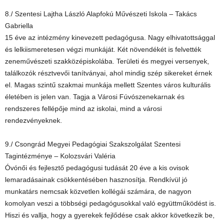
8./ Szentesi Lajtha László Alapfokú Művészeti Iskola – Takács
Gabriella
15 éve az intézmény kinevezett pedagógusa. Nagy elhivatottsággal
és lelkiismeretesen végzi munkáját. Két növendékét is felvették
zeneművészeti szakközépiskolába. Területi és megyei versenyek,
találkozók résztvevői tanítványai, ahol mindig szép sikereket érnek
el. Magas szintű szakmai munkája mellett Szentes város kulturális
életében is jelen van. Tagja a Városi Fúvószenekarnak és
rendszeres fellépője mind az iskolai, mind a városi
rendezvényeknek.
9./ Csongrád Megyei Pedagógiai Szakszolgálat Szentesi
Tagintézménye – Kolozsvári Valéria
Óvónői és fejlesztő pedagógusi tudását 20 éve a kis ovisok
lemaradásainak csökkentésében hasznosítja. Rendkívül jó
munkatárs nemcsak közvetlen kollégái számára, de nagyon
komolyan veszi a többségi pedagógusokkal való együttműködést is.
Hiszi és vallja, hogy a gyerekek fejlődése csak akkor következik be,