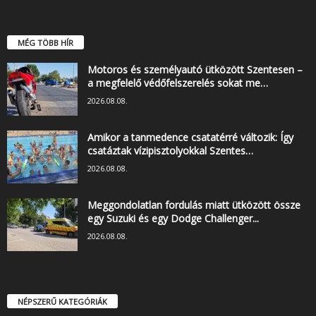
MÉG TÖBB HÍR
Motoros és személyautó ütközött Szentesen –
a megfelelő védőfelszerelés sokat me…
2026.08.08.
Amikor a tanmedence csatatérré változik: Így
csatáztak vízipisztolyokkal Szentes…
2026.08.08.
Meggondolatlan fordulás miatt ütközött össze
egy Suzuki és egy Dodge Challenger...
2026.08.08.
NÉPSZERŰ KATEGÓRIÁK