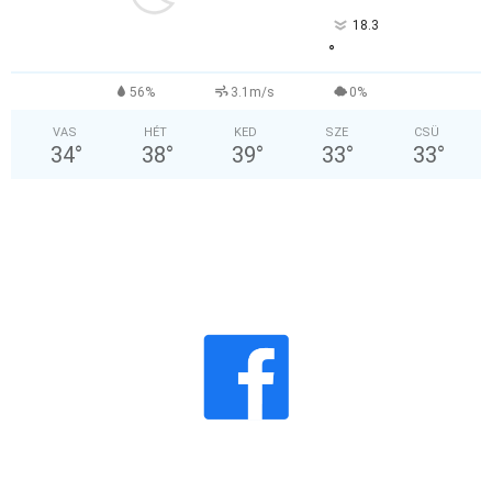
18.3
°
56%
3.1m/s
0%
VAS
HÉT
KED
SZE
CSÜ
34
°
38
°
39
°
33
°
33
°