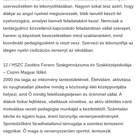
szervezésében és lebonyolításában. Nagyon sokat tesz azért, hogy
diákjai az angol nyelvet megszeressék, több tanulót készít fel
nyelvvizsgára, amelyet kiemelt feladataként kezel. Nemcsak a
tantárgyához közvetlenül kapcsolódó feladatokban vállal szerepet,
hanem új képzések bevezetésében mind szaktanárként, mind
koordináló pedagógusként is részt vesz. Szervezi és lebonyolítja az
idegen nyelvi civilizációs versenyt az iskolában.
12./ HSZC Zsoldos Ferenc Szakgimnáziuma és Szakközépiskolája
– Csizini Magyar Ildikó
2000 óta tagja az intézmény tantestületének. Életvidám, aktivitása
és nyughatatlan jókedve mindig a közösségi élet középpontjába
helyezi, amit Ő mindig felelősségteljesen és örömmel vállal. A
diákok fizikai fejlődése, vitalitásuk növelése, az aktív időtöltés iránti
motiválása vezeti pedagógiai munkáját a kezdetektől. Számtalan
iskolai és egyéni kupa, érem bizonyítja versenyeredményeit.
Sportedzőként fáradhatatlanul támogatja a szentesi teniszezni
vágyókat. Ő maga is versenyszerűen sportol, teniszezik.