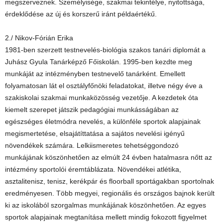
megszerveznek. Személyisége, szakmai tekintélye, nyitottsága,
érdeklődése az új és korszerű iránt példaértékű.
2./ Nikov-Fórián Erika
1981-ben szerzett testnevelés-biológia szakos tanári diplomát a
Juhász Gyula Tanárképző Főiskolán. 1995-ben kezdte meg
munkáját az intézményben testnevelő tanárként. Emellett
folyamatosan lát el osztályfőnöki feladatokat, illetve négy éve a
szakiskolai szakmai munkaközösség vezetője. A kezdetek óta
kiemelt szerepet játszik pedagógiai munkásságában az
egészséges életmódra nevelés, a különféle sportok alapjainak
megismertetése, elsajátíttatása a sajátos nevelési igényű
növendékek számára. Lelkiismeretes tehetséggondozó
munkájának köszönhetően az elmúlt 24 évben hatalmasra nőtt az
intézmény sportolói éremtáblázata. Növendékei atlétika,
asztalitenisz, tenisz, kerékpár és floorball sportágakban sportolnak
eredményesen. Több megyei, regionális és országos bajnok került
ki az iskolából szorgalmas munkájának köszönhetően. Az egyes
sportok alapjainak megtanítása mellett mindig fokozott figyelmet