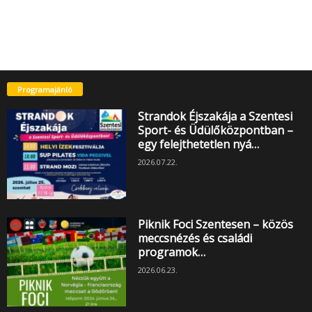
Programajánló
Strandok Éjszakája a Szentesi
Sport- és Üdülőközpontban –
egy felejthetetlen nyá…
2026.07.22.
Piknik Foci Szentesen – közös
meccsnézés és családi
programok…
2026.06.23.