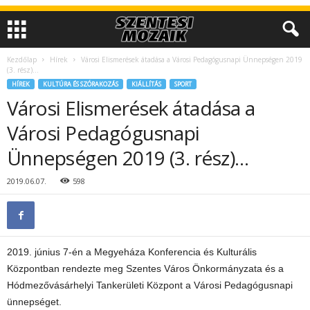
Kezdőlap
Hírek
Városi Elismerések átadása a Városi Pedagógusnapi Ünnepségen 2019
(3. rész)…
HÍREK
KULTÚRA ÉS SZÓRAKOZÁS
KIÁLLÍTÁS
SPORT
Városi Elismerések átadása a
Városi Pedagógusnapi
Ünnepségen 2019 (3. rész)…
2019.06.07.
598
2019. június 7-én a Megyeháza Konferencia és Kulturális
Központban rendezte meg Szentes Város Önkormányzata és a
Hódmezővásárhelyi Tankerületi Központ a Városi Pedagógusnapi
ünnepséget.