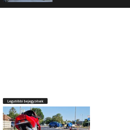
Legutóbbi bejegyzések