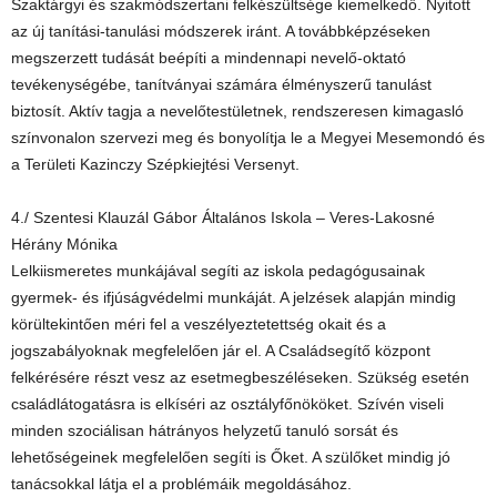
Szaktárgyi és szakmódszertani felkészültsége kiemelkedő. Nyitott
az új tanítási-tanulási módszerek iránt. A továbbképzéseken
megszerzett tudását beépíti a mindennapi nevelő-oktató
tevékenységébe, tanítványai számára élményszerű tanulást
biztosít. Aktív tagja a nevelőtestületnek, rendszeresen kimagasló
színvonalon szervezi meg és bonyolítja le a Megyei Mesemondó és
a Területi Kazinczy Szépkiejtési Versenyt.
4./ Szentesi Klauzál Gábor Általános Iskola – Veres-Lakosné
Hérány Mónika
Lelkiismeretes munkájával segíti az iskola pedagógusainak
gyermek- és ifjúságvédelmi munkáját. A jelzések alapján mindig
körültekintően méri fel a veszélyeztetettség okait és a
jogszabályoknak megfelelően jár el. A Családsegítő központ
felkérésére részt vesz az esetmegbeszéléseken. Szükség esetén
családlátogatásra is elkíséri az osztályfőnököket. Szívén viseli
minden szociálisan hátrányos helyzetű tanuló sorsát és
lehetőségeinek megfelelően segíti is Őket. A szülőket mindig jó
tanácsokkal látja el a problémáik megoldásához.