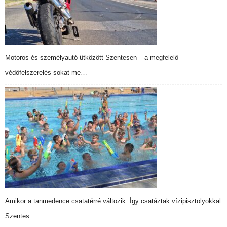
Motoros és személyautó ütközött Szentesen – a megfelelő
védőfelszerelés sokat me…
Amikor a tanmedence csatatérré változik: Így csatáztak vízipisztolyokkal
Szentes…