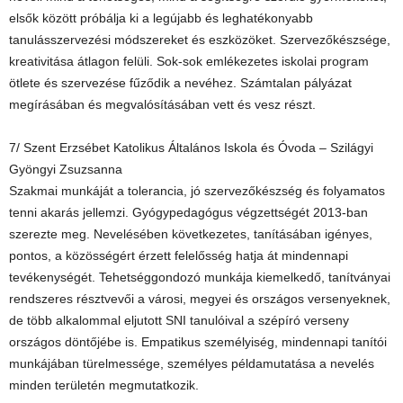
elsők között próbálja ki a legújabb és leghatékonyabb
tanulásszervezési módszereket és eszközöket. Szervezőkészsége,
kreativitása átlagon felüli. Sok-sok emlékezetes iskolai program
ötlete és szervezése fűződik a nevéhez. Számtalan pályázat
megírásában és megvalósításában vett és vesz részt.
7/ Szent Erzsébet Katolikus Általános Iskola és Óvoda – Szilágyi
Gyöngyi Zsuzsanna
Szakmai munkáját a tolerancia, jó szervezőkészség és folyamatos
tenni akarás jellemzi. Gyógypedagógus végzettségét 2013-ban
szerezte meg. Nevelésében következetes, tanításában igényes,
pontos, a közösségért érzett felelősség hatja át mindennapi
tevékenységét. Tehetséggondozó munkája kiemelkedő, tanítványai
rendszeres résztvevői a városi, megyei és országos versenyeknek,
de több alkalommal eljutott SNI tanulóival a szépíró verseny
országos döntőjébe is. Empatikus személyiség, mindennapi tanítói
munkájában türelmessége, személyes példamutatása a nevelés
minden területén megmutatkozik.