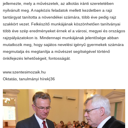
jellemezte, mely a művészetek, az alkotás iránti szeretetében
nyilvánult meg. A napközis feladatok mellett kezdetben a rajz
tantárgyat tanította a növendékei számára, több éve pedig rajz
szakkört vezet. Felkészítő munkájának köszönhetően tanítványai
több éve szép eredményeket érnek el a városi, megyei és országos
rajzpályázatokon is. Mindennapi munkájának jelentősége abban
mutatkozik meg, hogy sajátos nevelési igényű gyermekek számára
megmutatja és megtanítja a művészet segítségével történő
önkifejezés lehetőségeit, fontosságát.
www.szentesimozaik.hu
Oktatás, tanulmányi hírek|36