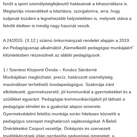
fordít a sport személyiségfejlesztő hatásainak a kihasználásra is.
Megtanítja növendékeit a kitartásra, szorgalomra, arra, hogy
tudjanak küzdeni a legnehezebb helyzetekben is, melynek utána a
felnőtt életben is mindig nagy hasznát veszik.
A 24/2015. (X.12.) számú önkormányzati rendelet alapján a 2019.
évi Pedagógusnap alkalmából „Kiemelkedő pedagógiai munkájáért”
kitüntetésben részesülnek az alábbi pedagógusok:
1./ Szentesi Központi Óvoda – Kovács Sándorné
Munkájában megbízható, precíz, határozott személyiség,
maximálisan terhelhető óvodapedagógus. Szakmája iránt
elkötelezett, gyermekszerető, jól kommunikál a gyermekekkel és a
szülőkkel egyaránt. Pedagógiai kommunikációjából jól látható a
pedagógiai elmélet és a gyakorlat alapos ismerete.
Gyermekvédelmi felelősi munkája során hitelesen közvetíti a
pedagógus szerepet meghatározó sajátosságokat. A Belső
Önértékelési Csoport vezetője. Önképzés és szervezett
továbbképzések útján gazdagítja pedagógiai ismereteit, a