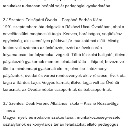
tanultakat tudatosan beépíti saját pedagógiai gyakorlatába.
2./ Szentesi Felsőpárti Óvoda – Forgóné Borbás Klára
1991 szeptembere óta dolgozik a Rákóczi Utcai Óvodában, ahol a
nevelőtestület megbecsült tagja. Kedves, barátságos, segítőkész
egyéniség, aki személyes példával jár munkatársai előtt. Mindig
fontos volt számára az önképzés, ezért az évek során
folyamatosan tanfolyamokat végzett. Több főiskolai hallgató, illetve
pályakezdő gyakornok mentori feladatait látta – látja el, bevezetve
őket a mindennapi gyakorlati élet rejtelmeibe. Intézményi
pályázatok, óvodai és városi rendezvények aktív részese. Évek óta
tagja a Bárdos Lajos Vegyes karnak, illetve tagja volt az Óvónői
kórusnak, az Óvodai néptánccsoportnak és bábcsoportnak.
3./ Szentesi Deák Ferenc Általános Iskola – Kissné Rózsavölgyi
Tímea
Magyar nyelv és irodalom szakos tanár, munkaközösség-vezető,
osztályfőnök és könyvtáros tanári feladatokat ellátó pedagógus.