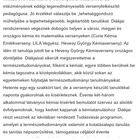
intézményének eddigi legeredményesebb versenyfelkészítő
pedagógusa. Jó érzékkel választja be „tehetséggondozó
műhelyébe a legtehetségesebb, legkitartóbb tanulókat. Diákjai
rendszeresen végeznek dobogós helyen a városi, megyei és
országos kémia és matematika versenyeken (Curie Kémia
Emlékverseny, LILA Vegyész, Hevesy György Kémiaverseny). Az
idén öt tanulója jutott be a Hevesy György Kémiaverseny országos
döntőjébe. Diákjaival sikerült megszerettetnie a
természettudományokat, főként a kémiát, egyre többen kerülnek be
kémia tagozatra a középiskolákban, akik közül sokan az
egyetemeken folytatják természettudományi tanulmányaikat.
Hetente egy-egy szakkört tart, de a versenyre készülő tanulókkal
naponta gyakorolnak és kísérleteznek. Évente két-három
alkalommal látványos kémiai kísérleti bemutatót szervez az alsóbb
évfolyamoknak, hogy kedvet kapjanak a kémiatanuláshoz. Diákjai
részt vesznek az iskolában rendezett Tudásvásár programon,
amelyet a természettudományok valamint a kutatásalapú tanulás
és tanítás népszerűsítése, támogatása céljából évente