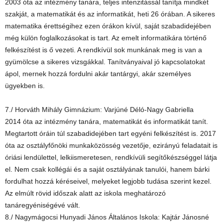
2003 óta az intézmény tanára, teljes intenzitássál tanítja mindkét
szakját, a matematikát és az informatikát, heti 26 órában. A sikeres
matematika érettségihez ezen órákon kívül, saját szabadidejében
még külön foglalkozásokat is tart. Az emelt informatikára történő
felkészítést is ő vezeti. A rendkívül sok munkának meg is van a
gyümölcse a sikeres vizsgákkal. Tanítványaival jó kapcsolatokat
ápol, mernek hozzá fordulni akár tantárgyi, akár személyes
ügyekben is.
7./ Horváth Mihály Gimnázium: Varjúné Déló-Nagy Gabriella
2014 óta az intézmény tanára, matematikát és informatikát tanít.
Megtartott óráin túl szabadidejében tart egyéni felkészítést is. 2017
óta az osztályfőnöki munkaközösség vezetője, ezirányú feladatait is
óriási lendülettel, lelkiismeretesen, rendkívüli segítőkészséggel látja
el. Nem csak kollégái és a saját osztályának tanulói, hanem bárki
fordulhat hozzá kéréseivel, melyeket legjobb tudása szerint kezel.
Az elmúlt rövid időszak alatt az iskola meghatározó
tanáregyéniségévé vált.
8./ Nagymágocsi Hunyadi János Általános Iskola: Kajtár Jánosné