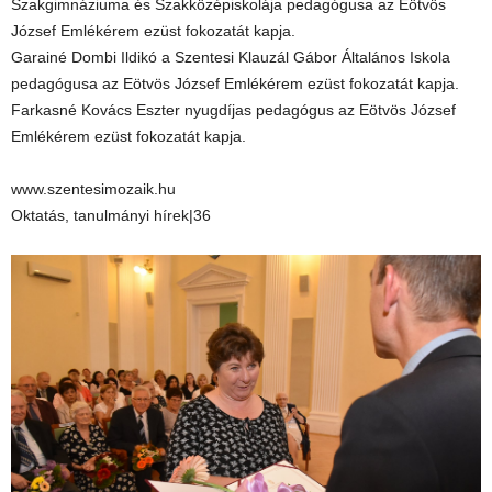
Szakgimnáziuma és Szakközépiskolája pedagógusa az Eötvös
József Emlékérem ezüst fokozatát kapja.
Garainé Dombi Ildikó a Szentesi Klauzál Gábor Általános Iskola
pedagógusa az Eötvös József Emlékérem ezüst fokozatát kapja.
Farkasné Kovács Eszter nyugdíjas pedagógus az Eötvös József
Emlékérem ezüst fokozatát kapja.
www.szentesimozaik.hu
Oktatás, tanulmányi hírek|36