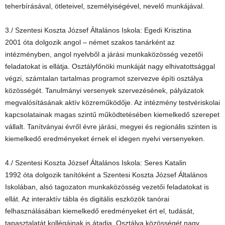
teherbírásával, ötleteivel, személyiségével, nevelő munkájával.
3./ Szentesi Koszta József Általános Iskola: Egedi Krisztina
2001 óta dolgozik angol – német szakos tanárként az
intézményben, angol nyelvből a járási munkaközösség vezetői
feladatokat is ellátja. Osztályfőnöki munkáját nagy elhivatottsággal
végzi, számtalan tartalmas programot szervezve építi osztálya
közösségét. Tanulmányi versenyek szervezésének, pályázatok
megvalósításának aktív közreműködője. Az intézmény testvériskolai
kapcsolatainak magas szintű működtetésében kiemelkedő szerepet
vállalt. Tanítványai évről évre járási, megyei és regionális szinten is
kiemelkedő eredményeket érnek el idegen nyelvi versenyeken.
4./ Szentesi Koszta József Általános Iskola: Seres Katalin
1992 óta dolgozik tanítóként a Szentesi Koszta József Általános
Iskolában, alsó tagozaton munkaközösség vezetői feladatokat is
ellát. Az interaktív tábla és digitális eszközök tanórai
felhasználásában kiemelkedő eredményeket ért el, tudását,
tapasztalatát kollégáinak is átadja. Osztálya közösségét nagy