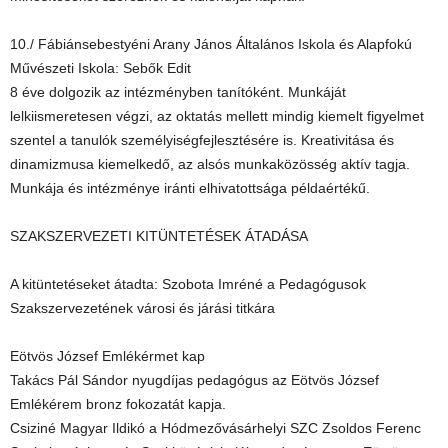
10./ Fábiánsebestyéni Arany János Általános Iskola és Alapfokú
Művészeti Iskola: Sebők Edit
8 éve dolgozik az intézményben tanítóként. Munkáját
lelkiismeretesen végzi, az oktatás mellett mindig kiemelt figyelmet
szentel a tanulók személyiségfejlesztésére is. Kreativitása és
dinamizmusa kiemelkedő, az alsós munkaközösség aktív tagja.
Munkája és intézménye iránti elhivatottsága példaértékű.
SZAKSZERVEZETI KITÜNTETÉSEK ÁTADÁSA
A kitüntetéseket átadta: Szobota Imréné a Pedagógusok
Szakszervezetének városi és járási titkára
Eötvös József Emlékérmet kap
Takács Pál Sándor nyugdíjas pedagógus az Eötvös József
Emlékérem bronz fokozatát kapja.
Csiziné Magyar Ildikó a Hódmezővásárhelyi SZC Zsoldos Ferenc