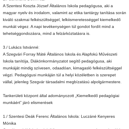
A Szentesi Koszta József Általános Iskola pedagógusa, aki a
magyar nyelv és irodalom, valamint az etika tantárgy tanítása során
kiváló szakmai felkészültséggel, lelkiismeretességgel kiemelkedő
munkát végez. A napi tevékenységen túl gondot fordít mind a
tehetséggondozásra, mind a felzárkóztatásra is.
3./ Lukács Istvánné:
A Szegvári Forray Máté Általános Iskola és Alapfokú Művészeti
Iskola tanítója, Diákönkormányzatot segítő pedagógusa, aki
munkáját mindig szívesen, odaadóan, kimagasló felkészültséggel
végzi. Pedagógusi munkáján túl a helyi közéletben is szerepet
vállal, jelenleg Szegvár társadalmi megbízatású alpolgármestere.
Tankerületi központ által adományozott „Kiemelkedő pedagógiai
munkáért” járó elismerések
1./ Szentesi Deák Ferenc Általános Iskola: Luczáné Kenyeres
Mónika