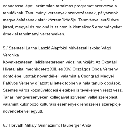
odaadással építi, számtalan tartalmas programot szervezve a
tanulóknak. Tanulmányi versenyek szervezésének, pályázatok
megvalósításának aktív közreműködője. Tanítványai évről évre
járási, megyei és regionális szinten is kiemelkedő eredményeket
érnek el tanulmányi versenyeken.
5./ Szentesi Lajtha László Alapfokú Művészeti Iskola: Vágó
Veronika
Következetesen, lelkiismeteresen végzi munkáját. Az Oktatási
Hivatal által meghirdetett XIII. és XIV. Országos Oboa Verseny
döntőjébe jutottak növendékei, valamint a Csongrád Megyei
Fafúvós Verseny díjazottjai lettek többen a nála tanuló oboások.
Szentes város közművelődési életében is tevékenyen részt vesz.
Tanári hangversenyeken kollégáival szívesen vállal szereplést,
valamint különböző kulturális események rendszeres szereplője
növendékeivel együtt.
6./ Horváth Mihály Gimnázium: Hauberger Anita