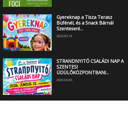
Gyereknap a Tisza Terasz
Büfénél, és a Snack Bárnál
Szentesen!…
2026.06.16.
STRANDNYITÓ CSALÁDI NAP A
SZENTESI
ÜDÜLŐKÖZPONTBAN!…
2026.06.05.