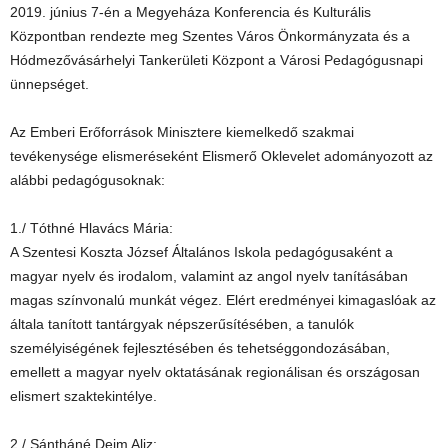
2019. június 7-én a Megyeháza Konferencia és Kulturális
Központban rendezte meg Szentes Város Önkormányzata és a
Hódmezővásárhelyi Tankerületi Központ a Városi Pedagógusnapi
ünnepséget.
Az Emberi Erőforrások Minisztere kiemelkedő szakmai
tevékenysége elismeréseként Elismerő Oklevelet adományozott az
alábbi pedagógusoknak:
1./ Tóthné Hlavács Mária:
A Szentesi Koszta József Általános Iskola pedagógusaként a
magyar nyelv és irodalom, valamint az angol nyelv tanításában
magas színvonalú munkát végez. Elért eredményei kimagaslóak az
általa tanított tantárgyak népszerűsítésében, a tanulók
személyiségének fejlesztésében és tehetséggondozásában,
emellett a magyar nyelv oktatásának regionálisan és országosan
elismert szaktekintélye.
2./ Sántháné Deim Aliz: