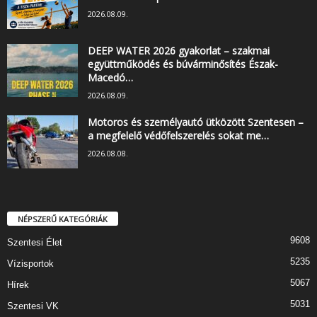
2026.08.09.
DEEP WATER 2026 gyakorlat – szakmai
együttműködés és búvárminősítés Észak-
Macedó…
2026.08.09.
Motoros és személyautó ütközött Szentesen –
a megfelelő védőfelszerelés sokat me…
2026.08.08.
NÉPSZERŰ KATEGÓRIÁK
9608
Szentesi Élet
5235
Vízisportok
5067
Hírek
5031
Szentesi VK