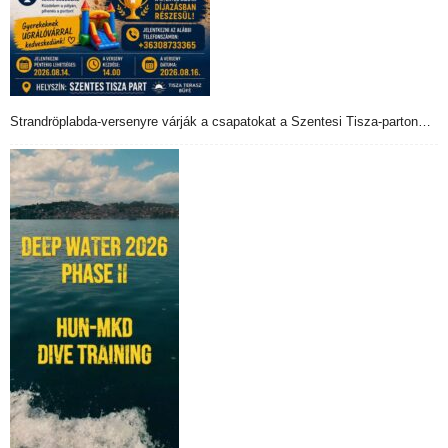
Strandröplabda-versenyre várják a csapatokat a Szentesi Tisza-parton…