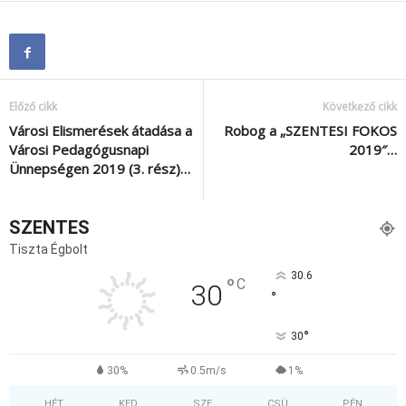
Előző cikk
Következő cikk
Városi Elismerések átadása a
Robog a „SZENTESI FOKOS
Városi Pedagógusnapi
2019″…
Ünnepségen 2019 (3. rész)…
SZENTES
Tiszta Égbolt
30.6
°
C
30
°
°
30
30%
0.5m/s
1%
HÉT
KED
SZE
CSÜ
PÉN