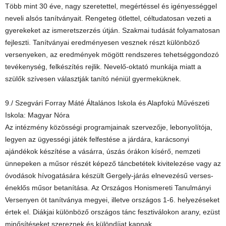
Több mint 30 éve, nagy szeretettel, megértéssel és igényességgel
neveli alsós tanítványait. Rengeteg ötlettel, céltudatosan vezeti a
gyerekeket az ismeretszerzés útján. Szakmai tudását folyamatosan
fejleszti. Tanítványai eredményesen vesznek részt különböző
versenyeken, az eredmények mögött rendszeres tehetséggondozó
tevékenység, felkészítés rejlik. Nevelő-oktató munkája miatt a
szülők szívesen választják tanító néniül gyermeküknek.
9./ Szegvári Forray Máté Általános Iskola és Alapfokú Művészeti
Iskola: Magyar Nóra
Az intézmény közösségi programjainak szervezője, lebonyolítója,
legyen az ügyességi játék felfestése a járdára, karácsonyi
ajándékok készítése a vásárra, úszás órákon kísérő, nemzeti
ünnepeken a műsor részét képező táncbetétek kivitelezése vagy az
óvodások hívogatására készült Gergely-járás elnevezésű verses-
éneklős műsor betanítása. Az Országos Honismereti Tanulmányi
Versenyen öt tanítványa megyei, illetve országos 1-6. helyezéseket
értek el. Diákjai különböző országos tánc fesztiválokon arany, ezüst
minősítéseket szereznek és különdíjat kapnak.