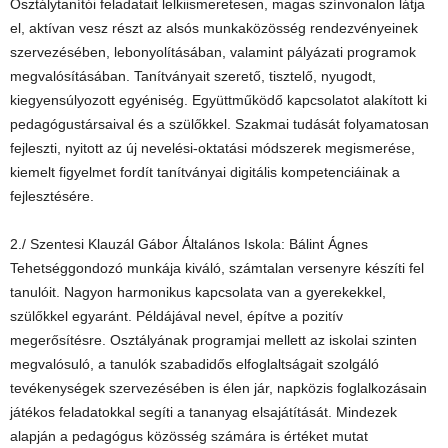
Osztálytanítói feladatait lelkiismeretesen, magas színvonalon látja
el, aktívan vesz részt az alsós munkaközösség rendezvényeinek
szervezésében, lebonyolításában, valamint pályázati programok
megvalósításában. Tanítványait szerető, tisztelő, nyugodt,
kiegyensúlyozott egyéniség. Együttműködő kapcsolatot alakított ki
pedagógustársaival és a szülőkkel. Szakmai tudását folyamatosan
fejleszti, nyitott az új nevelési-oktatási módszerek megismerése,
kiemelt figyelmet fordít tanítványai digitális kompetenciáinak a
fejlesztésére.
2./ Szentesi Klauzál Gábor Általános Iskola: Bálint Ágnes
Tehetséggondozó munkája kiváló, számtalan versenyre készíti fel
tanulóit. Nagyon harmonikus kapcsolata van a gyerekekkel,
szülőkkel egyaránt. Példájával nevel, építve a pozitív
megerősítésre. Osztályának programjai mellett az iskolai szinten
megvalósuló, a tanulók szabadidős elfoglaltságait szolgáló
tevékenységek szervezésében is élen jár, napközis foglalkozásain
játékos feladatokkal segíti a tananyag elsajátítását. Mindezek
alapján a pedagógus közösség számára is értéket mutat