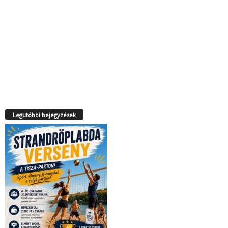
Legutóbbi bejegyzések