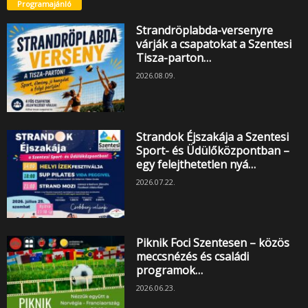
Programajánló
Strandröplabda-versenyre
várják a csapatokat a Szentesi
Tisza-parton…
2026.08.09.
Strandok Éjszakája a Szentesi
Sport- és Üdülőközpontban –
egy felejthetetlen nyá…
2026.07.22.
Piknik Foci Szentesen – közös
meccsnézés és családi
programok…
2026.06.23.