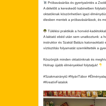
Próbavásárlás és gyertyaöntés a Zsol
A délelőtt a kereskedő kabinetben folyta
oktatóknak köszönhetően igazi élménydús 
élesben mentek a próbavásárlások, és még
Túlélési praktikák a honvéd-kadétokka
A laktató ebéd után sem unatkoztunk: a 
instruktor és Szakál Balázs katonaoktató
víztisztítás folyamatát szemléltették a gy
Köszönjük minden oktatónknak és meghívot
Holnap újabb élményekkel folytatjuk!
#Szakmairánytű #NyáriTábor #Élményala
#KreatívFiatalok