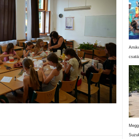
Amiko
csatá
Meggo
Suzuk