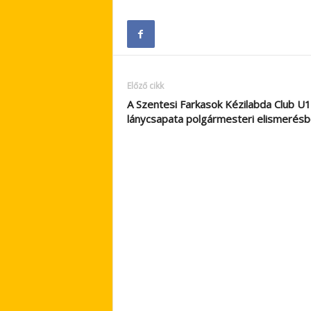
Előző cikk
A Szentesi Farkasok Kézilabda Club U
lánycsapata polgármesteri elismerés