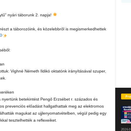
tű” nyári táborunk 2. napja!
részt a táborozóink, és közelebbről is megismerkedhettek
séből:
ban
tottuk: Vighné Németh Ildikó oktatónk irányításával szuper,
kek.
 keréken
Pro
 nyertünk betekintést Pengő Erzsébet r. százados és
tos prevenciós előadást hallgathattak meg az elektromos
bálhatták magukat az ujjlenyomatvételben, végül pedig egy
kal tesztelhették a reflexeiket.
2026.0