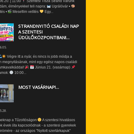
6.20. | 11:00
Szentesi Tisza Strand Várunk
dám, élményekkel teli napra:
Ugrálóvár •
tés •
Mesefilm vetítés
Egy...
STRANDNYITÓ CSALÁDI NAP
A SZENTESI
ÜDÜLŐKÖZPONTBAN!…
6.05.
Végre itt a nyár, és nincs is jobb módja a
n megnyitásának, mint egy egész napos családi
amkavalkáddal!
Június 21. (vasárnap)
amok:
10:00...
MOST VASÁRNAP!…
5.28.
eknap a Tűzoltóságon
A szentesi hivatásos
ók évek óta kapcsolódnak - a szentesi gyerekek
römére - az országos "Nyitott szertárkapuk"