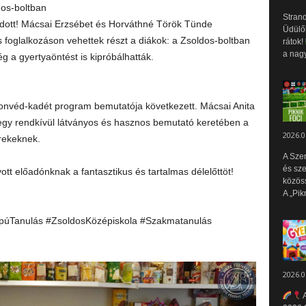
dos-boltban
Strand
tódott! Mácsai Erzsébet és Horváthné Török Tünde
Üdülők
foglalkozáson vehettek részt a diákok: a Zsoldos-boltban
rátok!
a nagy
 a gyertyaöntést is kipróbálhatták.
l
honvéd-kadét program bemutatója következett. Mácsai Anita
 egy rendkívül látványos és hasznos bemutató keretében a
2026.0
erekeknek.
A Sze
és sz
t előadónknak a fantasztikus és tartalmas délelőttöt!
közös
A „Pik
púTanulás #ZsoldosKözépiskola #Szakmatanulás
2026.0
A