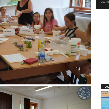
esemén
Leg