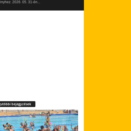
yhez. 2026. 05. 31-én...
utóbbi bejegyzések