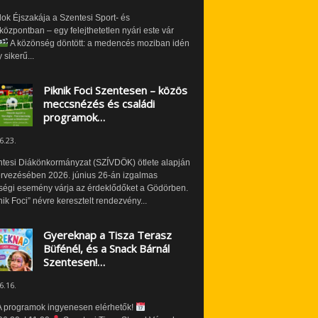
ok Éjszakája a Szentesi Sport- és
özpontban – egy felejthetetlen nyári este vár
A közönség döntött: a medencés moziban idén
 sikerű...
Piknik Foci Szentesen – közös
meccsnézés és családi
programok…
6.23.
ntesi Diákönkormányzat (SZÍVDÖK) ötlete alapján
ervezésében 2026. június 26-án izgalmas
ségi esemény várja az érdeklődőket a Gödörben.
nik Foci” névre keresztelt rendezvény...
Gyereknap a Tisza Terasz
Büfénél, és a Snack Bárnál
Szentesen!…
6.16.
 programok ingyenesen elérhetők!