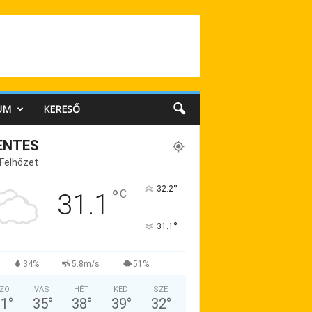
UM
KERESŐ
ENTES
 Felhőzet
°
32.2
°
C
31.1
°
31.1
34%
5.8m/s
51%
ZO
VAS
HÉT
KED
SZE
31
°
35
°
38
°
39
°
32
°