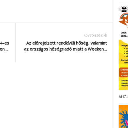
Következő cikk
14-es
Az előrejelzett rendkívüli hőség, valamint
ben…
az országos hőségriadó miatt a Weeken…
AUG