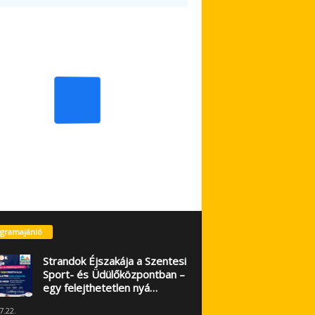
gramajánló
Strandok Éjszakája a Szentesi
Sport- és Üdülőközpontban –
egy felejthetetlen nyá…
7.22.