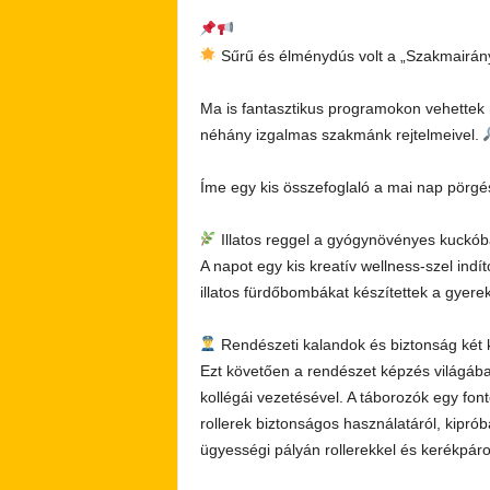
Sűrű és élménydús volt a „Szakmairány
Ma is fantasztikus programokon vehettek 
néhány izgalmas szakmánk rejtelmeivel.
Íme egy kis összefoglaló a mai nap pörgé
Illatos reggel a gyógynövényes kuckó
A napot egy kis kreatív wellness-szel indí
illatos fürdőbombákat készítettek a gyere
Rendészeti kalandok és biztonság két
Ezt követően a rendészet képzés világába
kollégái vezetésével. A táborozók egy fon
rollerek biztonságos használatáról, kipró
ügyességi pályán rollerekkel és kerékpárok