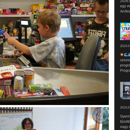
2026.0
egy vi
Arcfes
2026.0
szezo
progr
Progr
2026.0
Gyerm
tűzolt
nagy ö