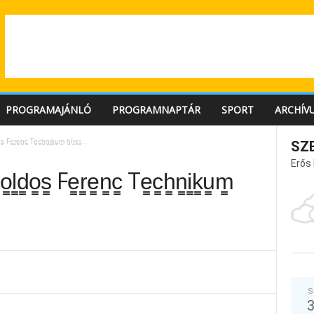
PROGRAMAJÁNLÓ
PROGRAMNAPTÁR
SPORT
ARCHÍV
 Fe̳r̳e̳n̳c̳ Te̳c̳h̳n̳i̳k̳u̳m̳ h̳ír̳e̳i̳…
SZ
Erős
̳d̳o̳s̳ Fe̳r̳e̳n̳c̳ Te̳c̳h̳n̳i̳k̳u̳m̳
S