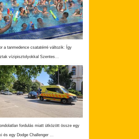
r a tanmedence csatatérré változik: Így
ztak vízipisztolyokkal Szentes…
ndolatlan fordulás miatt ütközött össze egy
i és egy Dodge Challenger …