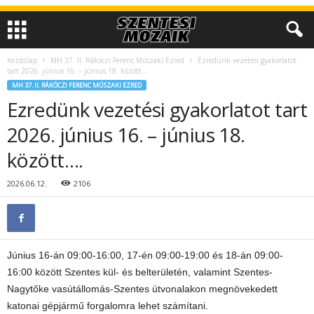
Kezdőlap
MH 37. II. Rákóczi Ferenc Műszaki Ezred
Ezredünk vezetési gyakorlatot
tart 2026. június 16. – június 18. között….
MH 37. II. RÁKÓCZI FERENC MŰSZAKI EZRED
Ezredünk vezetési gyakorlatot tart
2026. június 16. – június 18.
között….
2026.06.12.
2106
Június 16-án 09:00-16:00, 17-én 09:00-19:00 és 18-án 09:00-
16:00 között Szentes kül- és belterületén, valamint Szentes-
Nagytőke vasútállomás-Szentes útvonalakon megnövekedett
katonai gépjármű forgalomra lehet számítani.