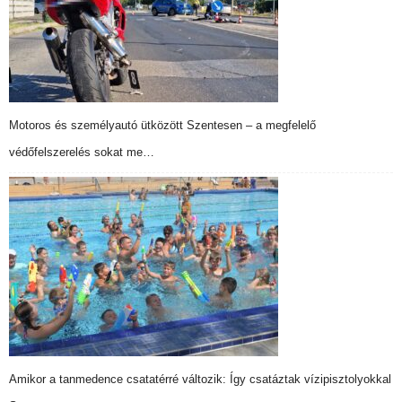
Motoros és személyautó ütközött Szentesen – a megfelelő
védőfelszerelés sokat me…
Amikor a tanmedence csatatérré változik: Így csatáztak vízipisztolyokkal