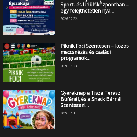
Sport- és Üdülőközpontban –
egy felejthetetlen nyá…
2026.07.22.
Piknik Foci Szentesen – közös
meccsnézés és családi
programok…
2026.06.23.
Gyereknap a Tisza Terasz
Büfénél, és a Snack Bárnál
Szentesen!…
2026.06.16.