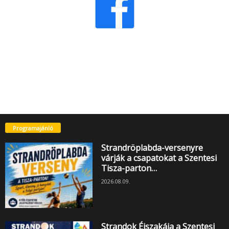
Programajánló
Strandröplabda-versenyre
várják a csapatokat a Szentesi
Tisza-parton…
2026.08.09.
Strandok Éjszakája a Szentesi