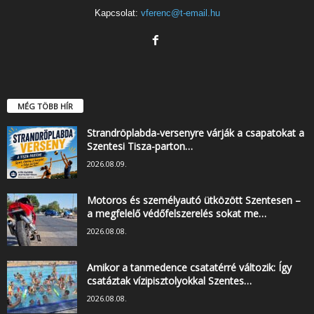
Kapcsolat:
vferenc@t-email.hu
MÉG TÖBB HÍR
Strandröplabda-versenyre várják a csapatokat a
Szentesi Tisza-parton…
2026.08.09.
Motoros és személyautó ütközött Szentesen –
a megfelelő védőfelszerelés sokat me…
2026.08.08.
Amikor a tanmedence csatatérré változik: Így
csatáztak vízipisztolyokkal Szentes…
2026.08.08.