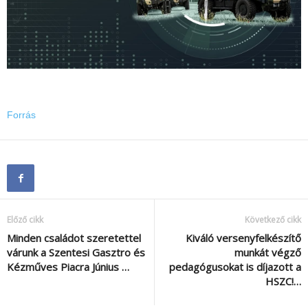
Forrás
Előző cikk
Következő cikk
Minden családot szeretettel
Kiváló versenyfelkészítő
várunk a Szentesi Gasztro és
munkát végző
Kézműves Piacra Június …
pedagógusokat is díjazott a
HSZC!…