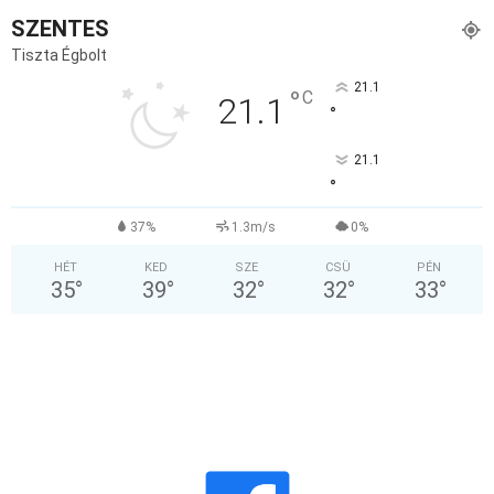
SZENTES
Tiszta Égbolt
21.1
°
C
21.1
°
21.1
°
37%
1.3m/s
0%
HÉT
KED
SZE
CSÜ
PÉN
35
°
39
°
32
°
32
°
33
°