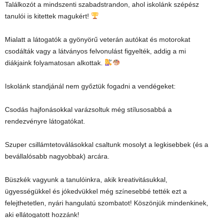
Találkozót a mindszenti szabadstrandon, ahol iskolánk szépész
tanulói is kitettek magukért!
Mialatt a látogatók a gyönyörű veterán autókat és motorokat
csodálták vagy a látványos felvonulást figyelték, addig a mi
diákjaink folyamatosan alkottak.
Iskolánk standjánál nem győztük fogadni a vendégeket:
Csodás hajfonásokkal varázsoltuk még stílusosabbá a
rendezvényre látogatókat.
Szuper csillámtetoválásokkal csaltunk mosolyt a legkisebbek (és a
bevállalósabb nagyobbak) arcára.
Büszkék vagyunk a tanulóinkra, akik kreativitásukkal,
ügyességükkel és jókedvükkel még színesebbé tették ezt a
felejthetetlen, nyári hangulatú szombatot! Köszönjük mindenkinek,
aki ellátogatott hozzánk!