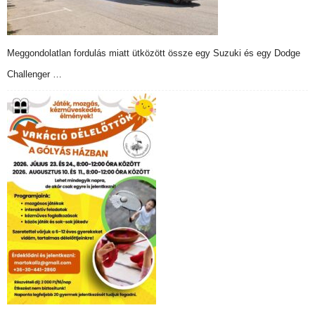
Meggondolatlan fordulás miatt ütközött össze egy Suzuki és egy Dodge
Challenger …