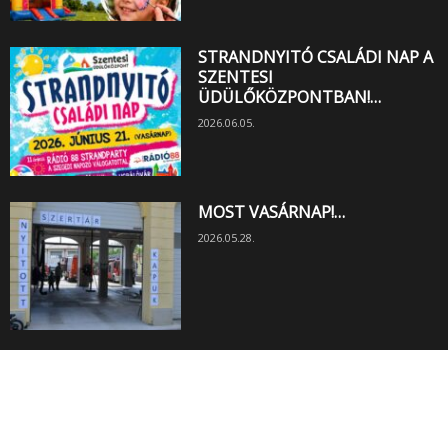
STRANDNYITÓ CSALÁDI NAP A
SZENTESI
ÜDÜLŐKÖZPONTBAN!…
2026.06.05.
MOST VASÁRNAP!…
2026.05.28.