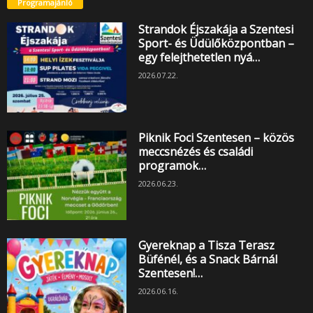
Programajánló
Strandok Éjszakája a Szentesi
Sport- és Üdülőközpontban –
egy felejthetetlen nyá…
2026.07.22.
Piknik Foci Szentesen – közös
meccsnézés és családi
programok…
2026.06.23.
Gyereknap a Tisza Terasz
Büfénél, és a Snack Bárnál
Szentesen!…
2026.06.16.