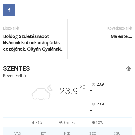
Előző cikk
Következő cikk
Boldog Születésnapot
Ma este….
kívánunk klubunk utánpótlás-
edzőjének, Oltyán Gyulának!…
SZENTES
Kevés Felhő
23.9
°
C
23.9
°
23.9
°
36%
3.6m/s
13%
VAS
HÉT
KED
SZE
CSÜ