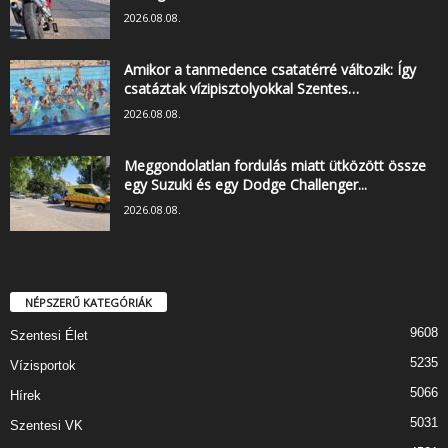
2026.08.08.
Amikor a tanmedence csatatérré változik: Így
csatáztak vízipisztolyokkal Szentes…
2026.08.08.
Meggondolatlan fordulás miatt ütközött össze
egy Suzuki és egy Dodge Challenger...
2026.08.08.
NÉPSZERŰ KATEGÓRIÁK
9608
Szentesi Élet
5235
Vízisportok
5066
Hírek
5031
Szentesi VK