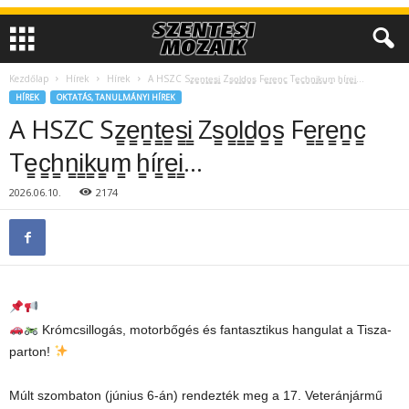
Kezdőlap
Hírek
Hírek
A HSZC Sz̳e̳n̳t̳e̳s̳i̳ Zs̳o̳l̳d̳o̳s̳ Fe̳r̳e̳n̳c̳ Te̳c̳h̳n̳i̳k̳u̳m̳ h̳ír̳e̳i̳…
HÍREK
OKTATÁS, TANULMÁNYI HÍREK
A HSZC Sz̳e̳n̳t̳e̳s̳i̳ Zs̳o̳l̳d̳o̳s̳ Fe̳r̳e̳n̳c̳
Te̳c̳h̳n̳i̳k̳u̳m̳ h̳ír̳e̳i̳…
2026.06.10.
2174
Krómcsillogás, motorbőgés és fantasztikus hangulat a Tisza-
parton!
Múlt szombaton (június 6-án) rendezték meg a 17. Veteránjármű