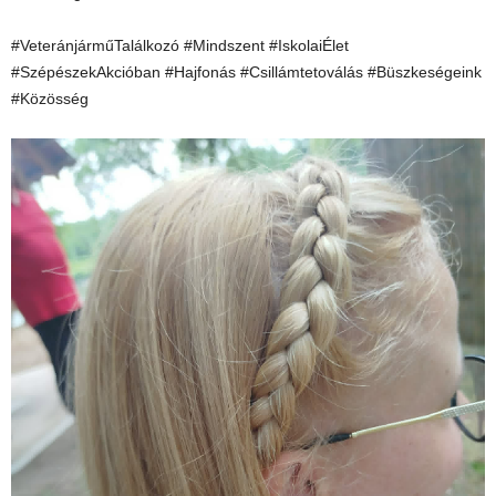
#VeteránjárműTalálkozó #Mindszent #IskolaiÉlet
#SzépészekAkcióban #Hajfonás #Csillámtetoválás #Büszkeségeink
#Közösség