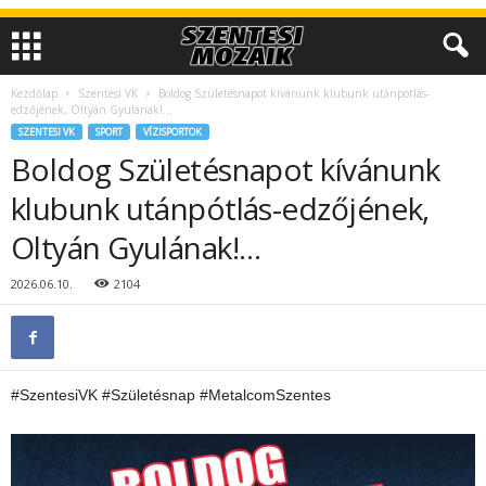
Kezdőlap
Szentesi VK
Boldog Születésnapot kívánunk klubunk utánpótlás-
edzőjének, Oltyán Gyulának!…
SZENTESI VK
SPORT
VÍZISPORTOK
Boldog Születésnapot kívánunk
klubunk utánpótlás-edzőjének,
Oltyán Gyulának!…
2026.06.10.
2104
#SzentesiVK #Születésnap #MetalcomSzentes