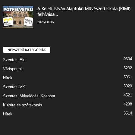
A Keleti István Alapfokú Művészeti Iskola (KIMI)
felhívása…
2026.08.06.
NÉPSZERŰ KATEGÓRIÁK
9604
Szentesi Élet
5232
Vízisportok
5061
Hírek
5029
Szentesi VK
4521
Szentesi Művelődési Központ
4238
Kultúra és szórakozás
3514
Hírek