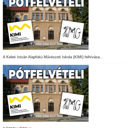
A Keleti István Alapfokú Művészeti Iskola (KIMI) felhívása…