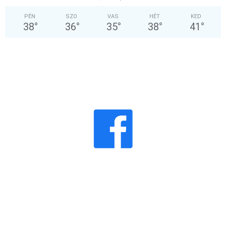
PÉN
SZO
VAS
HÉT
KED
38
°
36
°
35
°
38
°
41
°