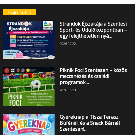
Programajánló
Strandok Éjszakája a Szentesi
Sport- és Üdülőközpontban –
egy felejthetetlen nyá…
2026.07.22.
Piknik Foci Szentesen – közös
meccsnézés és családi
programok…
2026.06.23.
Gyereknap a Tisza Terasz
Büfénél, és a Snack Bárnál
Szentesen!…