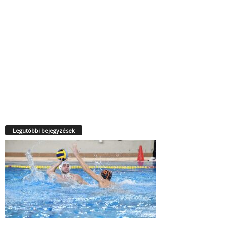
Legutóbbi bejegyzések