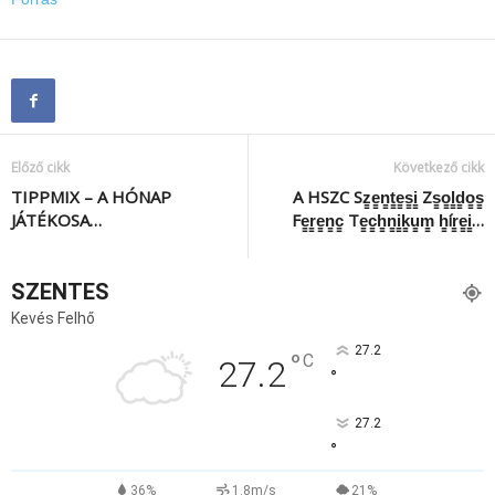
Előző cikk
Következő cikk
TIPPMIX – A HÓNAP
A HSZC Sz̳e̳n̳t̳e̳s̳i̳ Zs̳o̳l̳d̳o̳s̳
JÁTÉKOSA…
Fe̳r̳e̳n̳c̳ Te̳c̳h̳n̳i̳k̳u̳m̳ h̳ír̳e̳i̳…
SZENTES
Kevés Felhő
27.2
°
C
27.2
°
27.2
°
36%
1.8m/s
21%