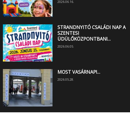
2026.06.16.
STRANDNYITÓ CSALÁDI NAP A
SZENTESI
ÜDÜLŐKÖZPONTBAN!…
2026.06.05.
MOST VASÁRNAP!…
2026.05.28.