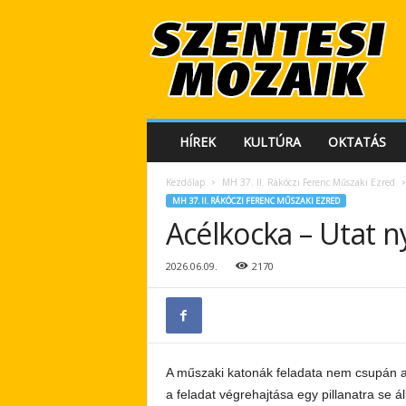
S
z
e
n
t
e
s
HÍREK
KULTÚRA
OKTATÁS
i
M
Kezdőlap
MH 37. II. Rákóczi Ferenc Műszaki Ezred
o
MH 37. II. RÁKÓCZI FERENC MŰSZAKI EZRED
z
Acélkocka – Utat n
a
i
k
2026.06.09.
2170
A műszaki katonák feladata nem csupán a
a feladat végrehajtása egy pillanatra se á