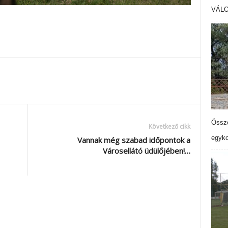
VÁL
Össze
Következő cikk
egyko
Vannak még szabad időpontok a
Városellátó üdülőjében!…