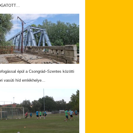
OGATOTT…
fogással épül a Csongrád–Szentes közötti
ri vasúti híd emlékhelye…