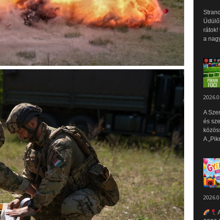
Strand
Üdülők
rátok!
a nagy
2026.0
A Sze
és sz
közös
A „Pik
2026.0
A