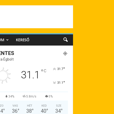
UM
KERESŐ
ENTES
a Égbolt
°
31.7
°
C
31.1
°
31.1
34%
5.8m/s
5%
ZO
VAS
HÉT
KED
SZE
34
°
36
°
38
°
40
°
34
°