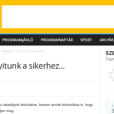
PROGRAMAJÁNLÓ
PROGRAMNAPTÁR
SPORT
ARCHÍV
Acélkocka – Utat nyitunk a sikerhez…
SZ
Tiszt
yitunk a sikerhez…
z akadályok leküzdése, hanem annak biztosítása is, hogy
S
lljon meg.