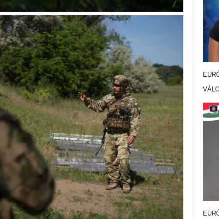
EURÓ
VÁL
EURÓ