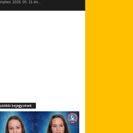
yhez. 2026. 05. 31-én...
utóbbi bejegyzések