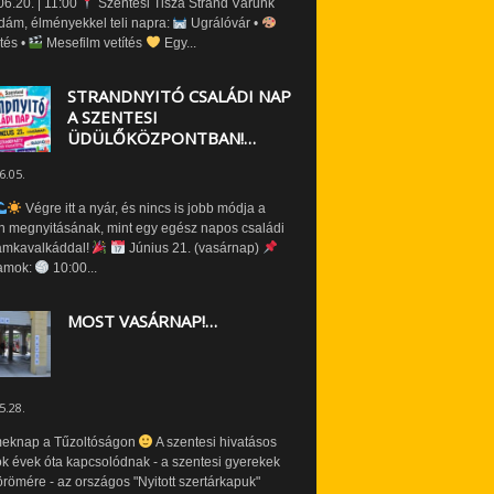
6.20. | 11:00
Szentesi Tisza Strand Várunk
dám, élményekkel teli napra:
Ugrálóvár •
tés •
Mesefilm vetítés
Egy...
STRANDNYITÓ CSALÁDI NAP
A SZENTESI
ÜDÜLŐKÖZPONTBAN!…
6.05.
Végre itt a nyár, és nincs is jobb módja a
n megnyitásának, mint egy egész napos családi
amkavalkáddal!
Június 21. (vasárnap)
amok:
10:00...
MOST VASÁRNAP!…
5.28.
eknap a Tűzoltóságon
A szentesi hivatásos
ók évek óta kapcsolódnak - a szentesi gyerekek
römére - az országos "Nyitott szertárkapuk"