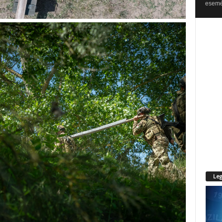
esemén
Leg