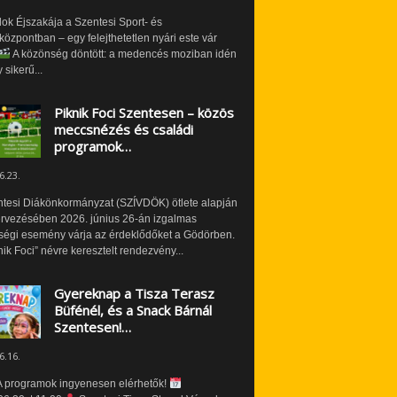
ok Éjszakája a Szentesi Sport- és
özpontban – egy felejthetetlen nyári este vár
A közönség döntött: a medencés moziban idén
 sikerű...
Piknik Foci Szentesen – közös
meccsnézés és családi
programok…
6.23.
ntesi Diákönkormányzat (SZÍVDÖK) ötlete alapján
ervezésében 2026. június 26-án izgalmas
ségi esemény várja az érdeklődőket a Gödörben.
nik Foci” névre keresztelt rendezvény...
Gyereknap a Tisza Terasz
Büfénél, és a Snack Bárnál
Szentesen!…
6.16.
 programok ingyenesen elérhetők!