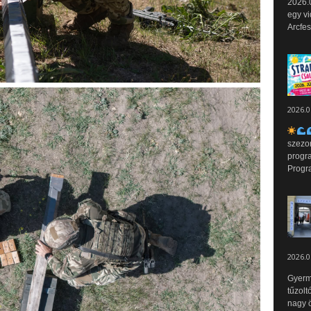
2026.0
egy vi
Arcfes
2026.0
szezo
progr
Progr
2026.0
Gyerm
tűzolt
nagy ö