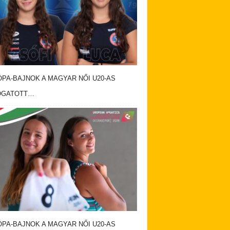
PA-BAJNOK A MAGYAR NŐI U20-AS
OGATOTT…
PA-BAJNOK A MAGYAR NŐI U20-AS