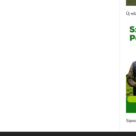
Új ed
Sipos