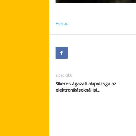
Forrás
Előző cikk
Sikeres ágazati alapvizsga az
elektronikásoknál is!…