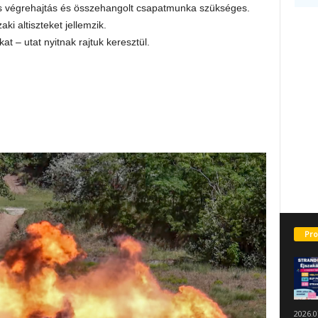
os végrehajtás és összehangolt csapatmunka szükséges.
i altiszteket jellemzik.
 – utat nyitnak rajtuk keresztül.
Pro
2026.0