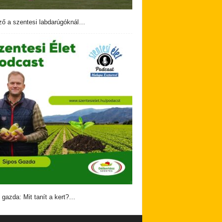
ző a szentesi labdarúgóknál…
 gazda: Mit tanít a kert?…