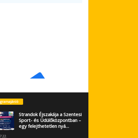
gramajánló
Strandok Éjszakája a Szentesi
Sport- és Üdülőközpontban –
egy felejthetetlen nyá…
7.22.