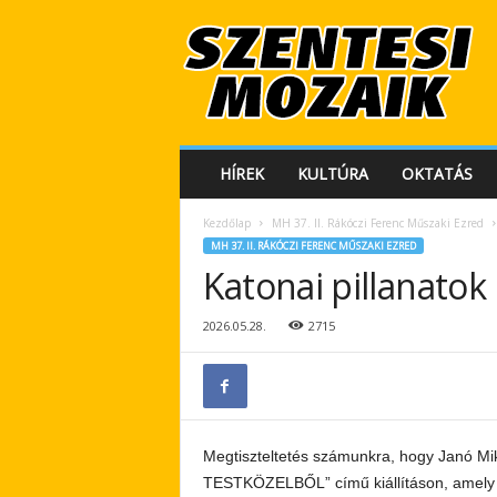
S
z
e
n
t
e
s
HÍREK
KULTÚRA
OKTATÁS
i
M
Kezdőlap
MH 37. II. Rákóczi Ferenc Műszaki Ezred
o
MH 37. II. RÁKÓCZI FERENC MŰSZAKI EZRED
z
Katonai pillanato
a
i
k
2026.05.28.
2715
Megtiszteltetés számunkra, hogy Janó Mi
TESTKÖZELBŐL” című kiállításon, amely a