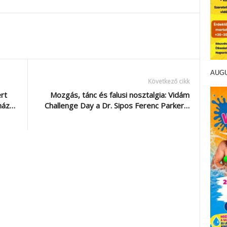
AUG
Következő cikk
rt
Mozgás, tánc és falusi nosztalgia: Vidám
nház…
Challenge Day a Dr. Sipos Ferenc Parker…