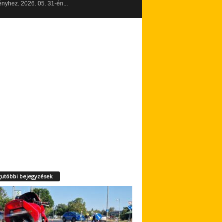
yhez. 2026. 05. 31-én...
utóbbi bejegyzések