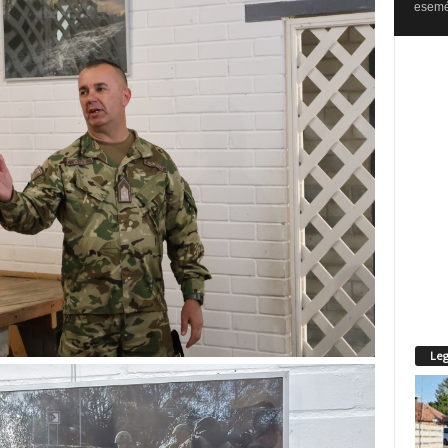
esemén
Leg