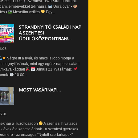
6.20. | 11:00
Szentesi Tisza Strand Várunk
dám, élményekkel teli napra:
Ugrálóvár •
tés •
Mesefilm vetítés
Egy...
STRANDNYITÓ CSALÁDI NAP
A SZENTESI
ÜDÜLŐKÖZPONTBAN!…
6.05.
Végre itt a nyár, és nincs is jobb módja a
n megnyitásának, mint egy egész napos családi
amkavalkáddal!
Június 21. (vasárnap)
amok:
10:00...
MOST VASÁRNAP!…
5.28.
eknap a Tűzoltóságon
A szentesi hivatásos
ók évek óta kapcsolódnak - a szentesi gyerekek
römére - az országos "Nyitott szertárkapuk"