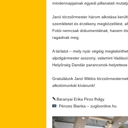
mindennapjainak egyedi pillanatait mutatj
Janó törzsőrmester három alkotása került 
szemléletet és érzékeny megközelítést, 
Fotói nemcsak dokumentálnak, hanem tört
ragadnak meg.
A tárlatot – mely nyár végéig megtekint
alpolgármester asszony, valamint Vadász
Helyőrség Dandár parancsnok-helyettese 
Gratulálunk Janó Miklós törzsőrmesternek 
alkotómunkát kívánunk!
Baranyai Erika Piros fhdgy.
: Pénzes Bianka – zugloonline.hu