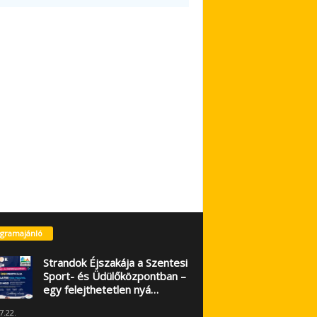
gramajánló
Strandok Éjszakája a Szentesi
Sport- és Üdülőközpontban –
egy felejthetetlen nyá…
7.22.