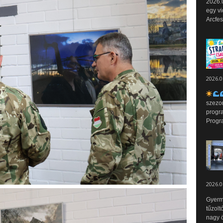
2026.0
egy vi
Arcfes
2026.0
szezo
progr
Progr
2026.0
Gyerm
tűzolt
nagy ö