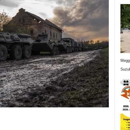
Meggo
Suzuk