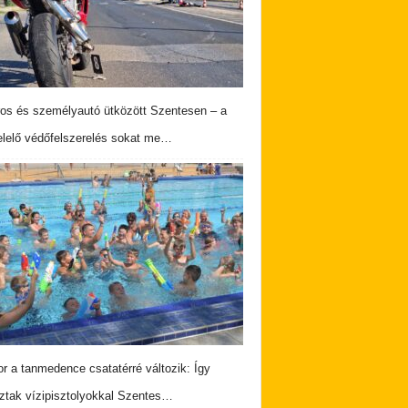
os és személyautó ütközött Szentesen – a
lelő védőfelszerelés sokat me…
r a tanmedence csatatérré változik: Így
ztak vízipisztolyokkal Szentes…