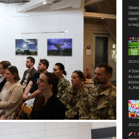
Strand
Üdülők
rátok!
a nagy
2026.0
A Sze
és sz
közös
A „Pik
2026.0
A