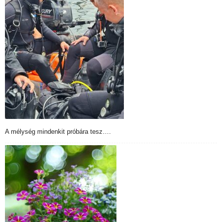
A mélység mindenkit próbára tesz….