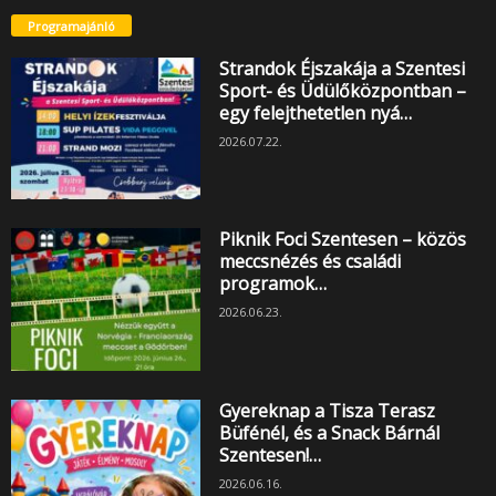
Programajánló
Strandok Éjszakája a Szentesi
Sport- és Üdülőközpontban –
egy felejthetetlen nyá…
2026.07.22.
Piknik Foci Szentesen – közös
meccsnézés és családi
programok…
2026.06.23.
Gyereknap a Tisza Terasz
Büfénél, és a Snack Bárnál
Szentesen!…
2026.06.16.