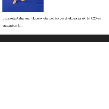
Elizaveta Ashanina, klubunk utánpótláskorú játékosa az ukrán U20-as
csapatban k…