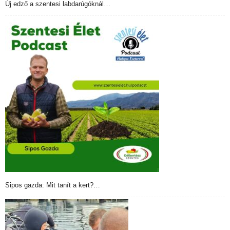
Új edző a szentesi labdarúgóknál…
Sipos gazda: Mit tanít a kert?…