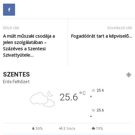
Előző cikk
Következő cikk
A múlt műszaki csodája a
Fogadóórát tart a képviselő…
jelen szolgálatában –
Százéves a Szentesi
Szivattyútele…
SZENTES
Erős Felhőzet
25.6
°
C
25.6
°
25.6
°
59%
3.1m/s
79%