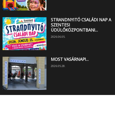
STRANDNYITÓ CSALÁDI NAP A
SZENTESI
ÜDÜLŐKÖZPONTBAN!…
2026.06.05.
MOST VASÁRNAP!…
2026.05.28.