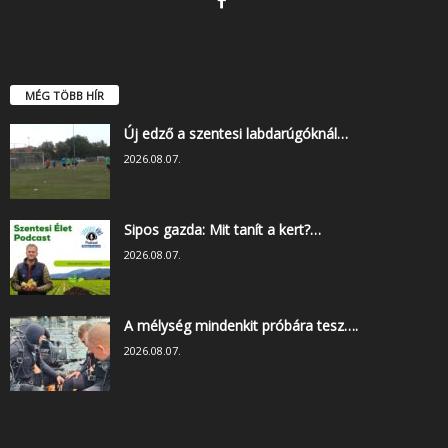
MÉG TÖBB HÍR
Új edző a szentesi labdarúgóknál…
2026.08.07.
Sipos gazda: Mit tanít a kert?…
2026.08.07.
A mélység mindenkit próbára tesz….
2026.08.07.