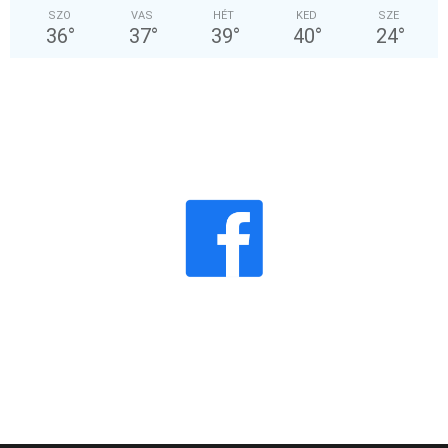
SZO
VAS
HÉT
KED
SZE
36
°
37
°
39
°
40
°
24
°