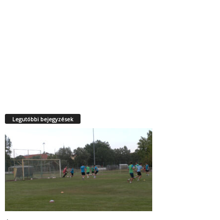
Legutóbbi bejegyzések