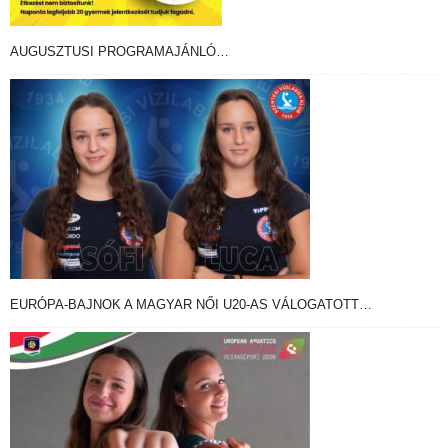
AUGUSZTUSI PROGRAMAJÁNLÓ…
EURÓPA-BAJNOK A MAGYAR NŐI U20-AS VÁLOGATOTT…