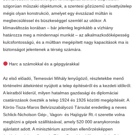
szigorúan műszaki objektumok, a szentesi gőzüzemű szivattyútelep
mégis olyan konstrukció, amelyet egy évszázad múltán is
megbecsüléssel és büszkeséggel szemlél az utókor. A
klímaváltozás korában – bár jelenleg leginkább a vízhiány
határozza meg a mindennapi munkát – az alkalmazkodóképesség
kulcsfontosságú, és a múltban megépített nagy kapacitások ma is
biztonságot jelentenek a térség számára.
Harc a számokkal és a gépgyárakkal
Az első előadó, Temesvári Mihály lenyűgöző, részletekbe menő
történelmi áttekintést nyújtott a telep építéséről és a kezdeti időkről.
A leiratból kiderül, milyen hatalmas gazdasági és diplomáciai
csatározások övezték a telep 1924 és 1926 közötti megépítését. A
Körös-Tisza-Maros Belvízszabályozó Társulat eredetileg a neves
Schlick-Nicholson Gép-, Vagon- és Hajógyár Rt.-t szerette volna
megbízni a gépek szállításával, amely 520 000 aranykoronás
ajánlatot adott. A minisztérium azonban ellenőrzésképpen