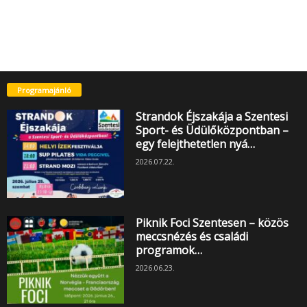
Programajánló
Strandok Éjszakája a Szentesi
Sport- és Üdülőközpontban –
egy felejthetetlen nyá…
2026.07.22.
Piknik Foci Szentesen – közös
meccsnézés és családi
programok…
2026.06.23.