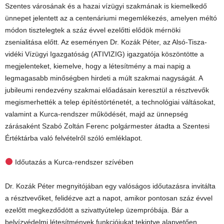
Szentes városának és a hazai vízügyi szakmának is kiemelkedő
ünnepet jelentett az a centenáriumi megemlékezés, amelyen méltó
módon tisztelegtek a száz évvel ezelőtti elődök mérnöki
zsenialitása előtt. Az eseményen Dr. Kozák Péter, az Alsó-Tisza-
vidéki Vízügyi Igazgatóság (ATIVIZIG) igazgatója köszöntötte a
megjelenteket, kiemelve, hogy a létesítmény a mai napig a
legmagasabb minőségben hirdeti a múlt szakmai nagyságát. A
jubileumi rendezvény szakmai előadásain keresztül a résztvevők
megismerhették a telep építéstörténetét, a technológiai váltásokat,
valamint a Kurca-rendszer működését, majd az ünnepség
zárásaként Szabó Zoltán Ferenc polgármester átadta a Szentesi
Értéktárba való felvételről szóló emléklapot.
Időutazás a Kurca-rendszer szívében
Dr. Kozák Péter megnyitójában egy valóságos időutazásra invitálta
a résztvevőket, felidézve azt a napot, amikor pontosan száz évvel
ezelőtt megkezdődött a szivattyútelep üzempróbája. Bár a
belvízvédelmi létesítmények funkciójukat tekintve alapvetően