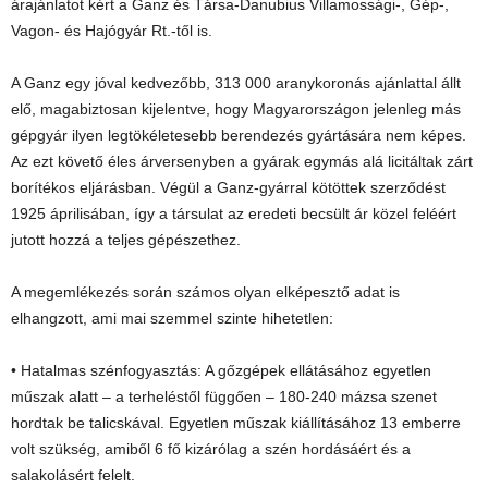
árajánlatot kért a Ganz és Társa-Danubius Villamossági-, Gép-,
Vagon- és Hajógyár Rt.-től is.
A Ganz egy jóval kedvezőbb, 313 000 aranykoronás ajánlattal állt
elő, magabiztosan kijelentve, hogy Magyarországon jelenleg más
gépgyár ilyen legtökéletesebb berendezés gyártására nem képes.
Az ezt követő éles árversenyben a gyárak egymás alá licitáltak zárt
borítékos eljárásban. Végül a Ganz-gyárral kötöttek szerződést
1925 áprilisában, így a társulat az eredeti becsült ár közel feléért
jutott hozzá a teljes gépészethez.
A megemlékezés során számos olyan elképesztő adat is
elhangzott, ami mai szemmel szinte hihetetlen:
• Hatalmas szénfogyasztás: A gőzgépek ellátásához egyetlen
műszak alatt – a terheléstől függően – 180-240 mázsa szenet
hordtak be talicskával. Egyetlen műszak kiállításához 13 emberre
volt szükség, amiből 6 fő kizárólag a szén hordásáért és a
salakolásért felelt.