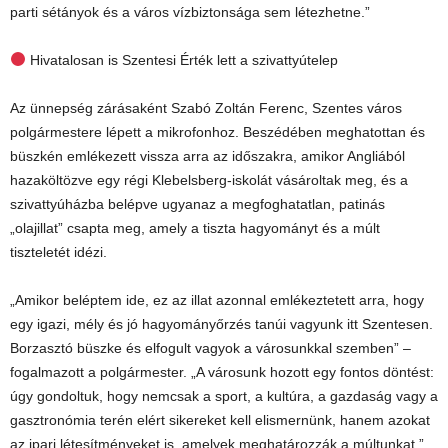
parti sétányok és a város vízbiztonsága sem létezhetne.”
Hivatalosan is Szentesi Érték lett a szivattyútelep
Az ünnepség zárásaként Szabó Zoltán Ferenc, Szentes város
polgármestere lépett a mikrofonhoz. Beszédében meghatottan és
büszkén emlékezett vissza arra az időszakra, amikor Angliából
hazaköltözve egy régi Klebelsberg-iskolát vásároltak meg, és a
szivattyúházba belépve ugyanaz a megfoghatatlan, patinás
„olajillat” csapta meg, amely a tiszta hagyományt és a múlt
tiszteletét idézi.
„Amikor beléptem ide, ez az illat azonnal emlékeztetett arra, hogy
egy igazi, mély és jó hagyományőrzés tanúi vagyunk itt Szentesen.
Borzasztó büszke és elfogult vagyok a városunkkal szemben” –
fogalmazott a polgármester. „A városunk hozott egy fontos döntést:
úgy gondoltuk, hogy nemcsak a sport, a kultúra, a gazdaság vagy a
gasztronómia terén elért sikereket kell elismernünk, hanem azokat
az ipari létesítményeket is, amelyek meghatározzák a múltunkat.”