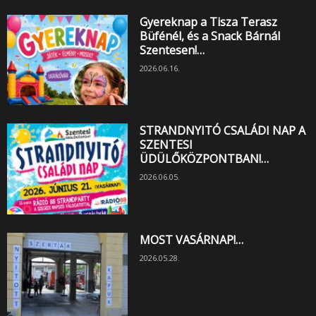
Gyereknap a Tisza Terasz
Büfénél, és a Snack Bárnál
Szentesen!…
2026.06.16.
STRANDNYITÓ CSALÁDI NAP A
SZENTESI
ÜDÜLŐKÖZPONTBAN!…
2026.06.05.
MOST VASÁRNAP!…
2026.05.28.