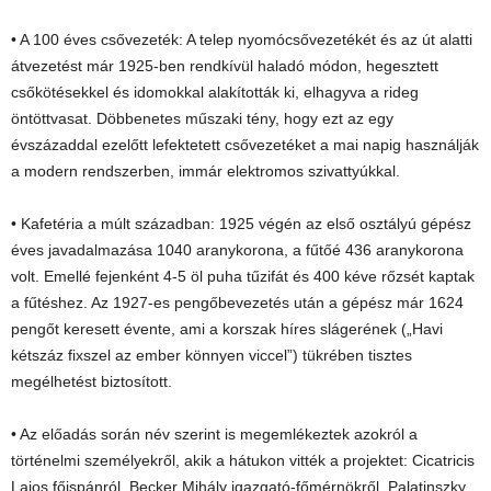
• A 100 éves csővezeték: A telep nyomócsővezetékét és az út alatti
átvezetést már 1925-ben rendkívül haladó módon, hegesztett
csőkötésekkel és idomokkal alakították ki, elhagyva a rideg
öntöttvasat. Döbbenetes műszaki tény, hogy ezt az egy
évszázaddal ezelőtt lefektetett csővezetéket a mai napig használják
a modern rendszerben, immár elektromos szivattyúkkal.
• Kafetéria a múlt században: 1925 végén az első osztályú gépész
éves javadalmazása 1040 aranykorona, a fűtőé 436 aranykorona
volt. Emellé fejenként 4-5 öl puha tűzifát és 400 kéve rőzsét kaptak
a fűtéshez. Az 1927-es pengőbevezetés után a gépész már 1624
pengőt keresett évente, ami a korszak híres slágerének („Havi
kétszáz fixszel az ember könnyen viccel”) tükrében tisztes
megélhetést biztosított.
• Az előadás során név szerint is megemlékeztek azokról a
történelmi személyekről, akik a hátukon vitték a projektet: Cicatricis
Lajos főispánról, Becker Mihály igazgató-főmérnökről, Palatinszky