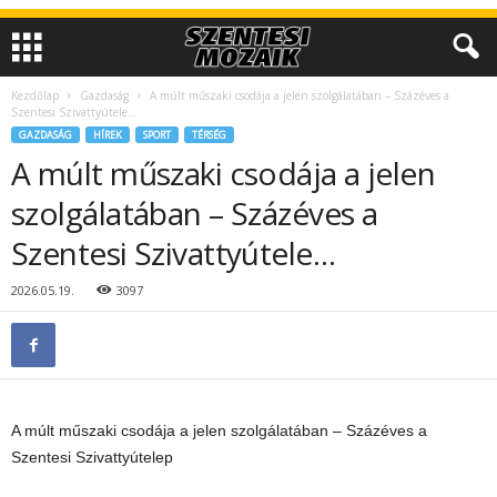
Kezdőlap
Gazdaság
A múlt műszaki csodája a jelen szolgálatában – Százéves a
Szentesi Szivattyútele…
GAZDASÁG
HÍREK
SPORT
TÉRSÉG
A múlt műszaki csodája a jelen
szolgálatában – Százéves a
Szentesi Szivattyútele…
2026.05.19.
3097
A múlt műszaki csodája a jelen szolgálatában – Százéves a
Szentesi Szivattyútelep