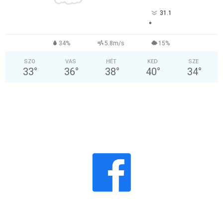
31.1
°
34%
5.8m/s
15%
SZO
VAS
HÉT
KED
SZE
33
°
36
°
38
°
40
°
34
°