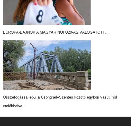
EURÓPA-BAJNOK A MAGYAR NŐI U20-AS VÁLOGATOTT…
Összefogással épül a Csongrád–Szentes közötti egykori vasúti híd
emlékhelye…