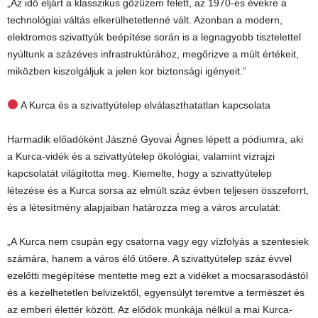
„Az idő eljárt a klasszikus gőzüzem felett, az 1970-es évekre a
technológiai váltás elkerülhetetlenné vált. Azonban a modern,
elektromos szivattyúk beépítése során is a legnagyobb tisztelettel
nyúltunk a százéves infrastruktúrához, megőrizve a múlt értékeit,
miközben kiszolgáljuk a jelen kor biztonsági igényeit.”
A Kurca és a szivattyútelep elválaszthatatlan kapcsolata
Harmadik előadóként Jászné Gyovai Ágnes lépett a pódiumra, aki
a Kurca-vidék és a szivattyútelep ökológiai, valamint vízrajzi
kapcsolatát világította meg. Kiemelte, hogy a szivattyútelep
létezése és a Kurca sorsa az elmúlt száz évben teljesen összeforrt,
és a létesítmény alapjaiban határozza meg a város arculatát:
„A Kurca nem csupán egy csatorna vagy egy vízfolyás a szentesiek
számára, hanem a város élő ütőere. A szivattyútelep száz évvel
ezelőtti megépítése mentette meg ezt a vidéket a mocsarasodástól
és a kezelhetetlen belvizektől, egyensúlyt teremtve a természet és
az emberi élettér között. Az elődök munkája nélkül a mai Kurca-