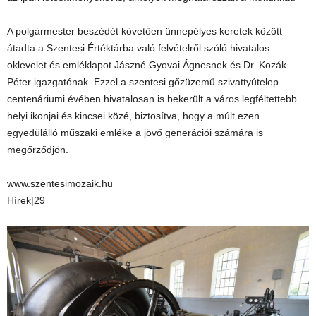
A polgármester beszédét követően ünnepélyes keretek között
átadta a Szentesi Értéktárba való felvételről szóló hivatalos
oklevelet és emléklapot Jászné Gyovai Ágnesnek és Dr. Kozák
Péter igazgatónak. Ezzel a szentesi gőzüzemű szivattyútelep
centenáriumi évében hivatalosan is bekerült a város legféltettebb
helyi ikonjai és kincsei közé, biztosítva, hogy a múlt ezen
egyedülálló műszaki emléke a jövő generációi számára is
megőrződjön.
www.szentesimozaik.hu
Hírek|29