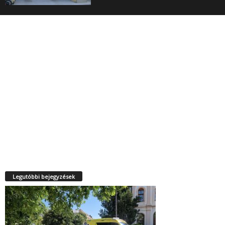
Legutóbbi bejegyzések