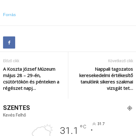
Forrás
Előző cikk
Következő cikk
A Koszta József Múzeum
Nappali tagozatos
május 28 – 29-én,
keresekedelmi értékesítő
csütörtökön és pénteken a
tanulóink sikeres szakmai
régészet napj…
vizsgát tet…
SZENTES
Kevés Felhő
31.7
°
C
31.1
°