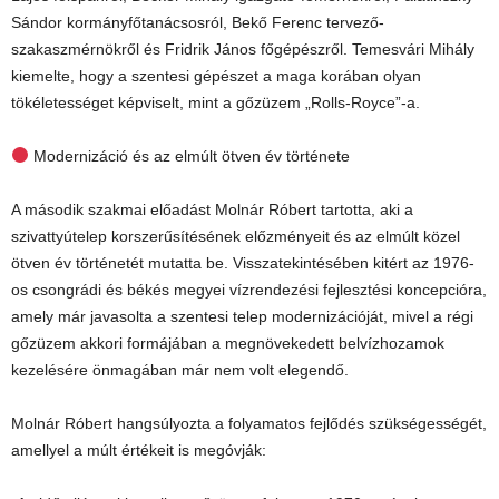
Sándor kormányfőtanácsosról, Bekő Ferenc tervező-
szakaszmérnökről és Fridrik János főgépészről. Temesvári Mihály
kiemelte, hogy a szentesi gépészet a maga korában olyan
tökéletességet képviselt, mint a gőzüzem „Rolls-Royce”-a.
Modernizáció és az elmúlt ötven év története
A második szakmai előadást Molnár Róbert tartotta, aki a
szivattyútelep korszerűsítésének előzményeit és az elmúlt közel
ötven év történetét mutatta be. Visszatekintésében kitért az 1976-
os csongrádi és békés megyei vízrendezési fejlesztési koncepcióra,
amely már javasolta a szentesi telep modernizációját, mivel a régi
gőzüzem akkori formájában a megnövekedett belvízhozamok
kezelésére önmagában már nem volt elegendő.
Molnár Róbert hangsúlyozta a folyamatos fejlődés szükségességét,
amellyel a múlt értékeit is megóvják: