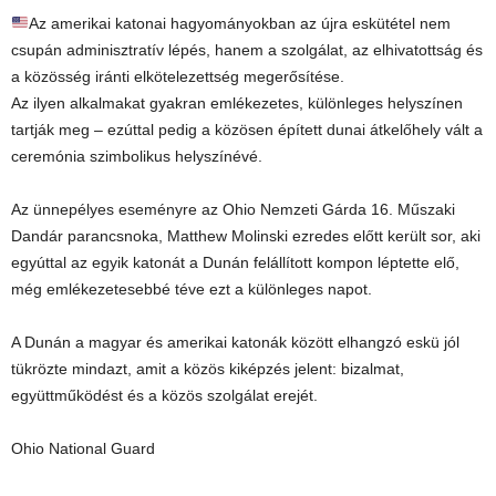
Az amerikai katonai hagyományokban az újra eskütétel nem
csupán adminisztratív lépés, hanem a szolgálat, az elhivatottság és
a közösség iránti elkötelezettség megerősítése.
Az ilyen alkalmakat gyakran emlékezetes, különleges helyszínen
tartják meg – ezúttal pedig a közösen épített dunai átkelőhely vált a
ceremónia szimbolikus helyszínévé.
Az ünnepélyes eseményre az Ohio Nemzeti Gárda 16. Műszaki
Dandár parancsnoka, Matthew Molinski ezredes előtt került sor, aki
egyúttal az egyik katonát a Dunán felállított kompon léptette elő,
még emlékezetesebbé téve ezt a különleges napot.
A Dunán a magyar és amerikai katonák között elhangzó eskü jól
tükrözte mindazt, amit a közös kiképzés jelent: bizalmat,
együttműködést és a közös szolgálat erejét.
Ohio National Guard