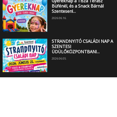
Gyereknap a Tisza Terasz
Büfénél, és a Snack Bárnál
Szentesen!…
2026.06.16.
STRANDNYITÓ CSALÁDI NAP A
SZENTESI
ÜDÜLŐKÖZPONTBAN!…
2026.06.05.