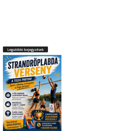
Legutóbbi bejegyzések