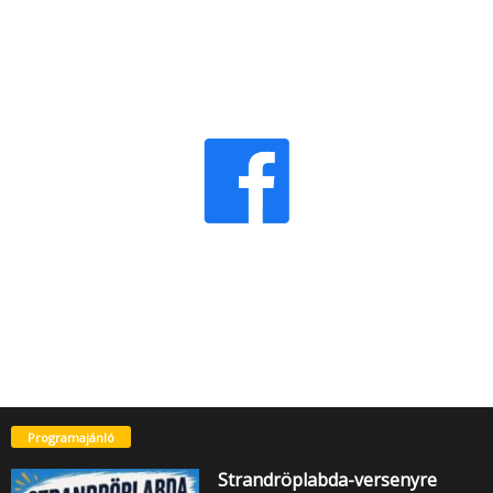
Programajánló
Strandröplabda-versenyre