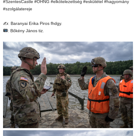
#SzentesCastle #OHNG #elkötelezettség #eskütétel #hagyomány
#szolgálatereje
✍: Baranyai Erika Piros fhdgy.
: Bőkény János tiz.