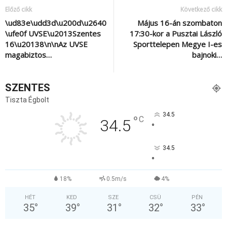
Előző cikk
Következő cikk
\ud83e\udd3d\u200d\u2640
Május 16-án szombaton
\ufe0f UVSE\u2013Szentes
17:30-kor a Pusztai László
16\u20138\n\nAz UVSE
Sporttelepen Megye I-es
magabiztos…
bajnoki…
SZENTES
Tiszta Égbolt
34.5
°
C
34.5
°
34.5
°
18%
0.5m/s
4%
HÉT
KED
SZE
CSÜ
PÉN
35
°
39
°
31
°
32
°
33
°