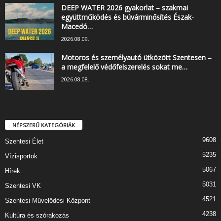
DEEP WATER 2026 gyakorlat – szakmai
együttműködés és búvárminősítés Észak-
Macedó…
2026.08.09.
Motoros és személyautó ütközött Szentesen –
a megfelelő védőfelszerelés sokat me…
2026.08.08.
NÉPSZERŰ KATEGÓRIÁK
9608
Szentesi Élet
5235
Vízisportok
5067
Hírek
5031
Szentesi VK
4521
Szentesi Művelődési Központ
4238
Kultúra és szórakozás