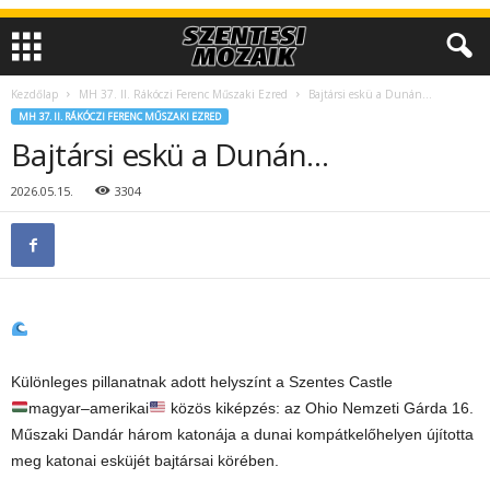
Kezdőlap
MH 37. II. Rákóczi Ferenc Műszaki Ezred
Bajtársi eskü a Dunán…
MH 37. II. RÁKÓCZI FERENC MŰSZAKI EZRED
Bajtársi eskü a Dunán…
2026.05.15.
3304
Különleges pillanatnak adott helyszínt a Szentes Castle
magyar–amerikai
közös kiképzés: az Ohio Nemzeti Gárda 16.
Műszaki Dandár három katonája a dunai kompátkelőhelyen újította
meg katonai esküjét bajtársai körében.