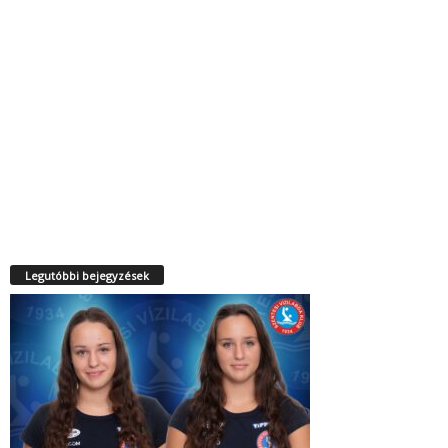
Legutóbbi bejegyzések