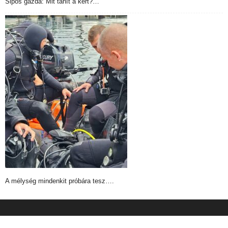
Sipos gazda: Mit tanít a kert?…
A mélység mindenkit próbára tesz….