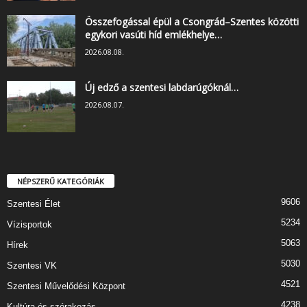
Összefogással épül a Csongrád–Szentes közötti
egykori vasúti híd emlékhelye…
2026.08.08.
Új edző a szentesi labdarúgóknál…
2026.08.07.
NÉPSZERŰ KATEGÓRIÁK
9606
Szentesi Élet
5234
Vízisportok
5063
Hírek
5030
Szentesi VK
4521
Szentesi Művelődési Központ
4238
Kultúra és szórakozás