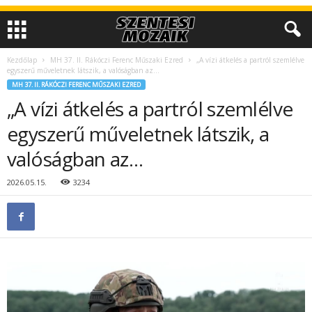
Kezdőlap
MH 37. II. Rákóczi Ferenc Műszaki Ezred
„A vízi átkelés a partról szemlélve
egyszerű műveletnek látszik, a valóságban az…
MH 37. II. RÁKÓCZI FERENC MŰSZAKI EZRED
„A vízi átkelés a partról szemlélve
egyszerű műveletnek látszik, a
valóságban az…
2026.05.15.
3234