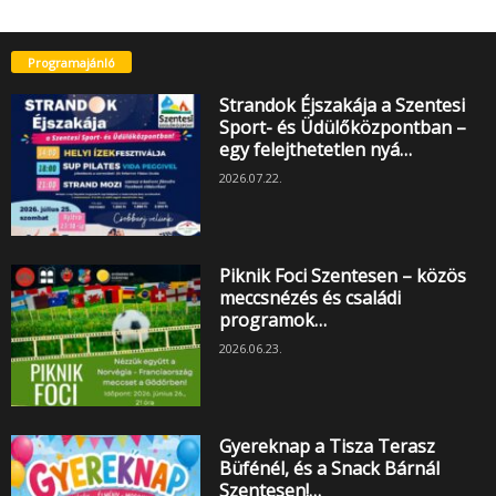
Programajánló
Strandok Éjszakája a Szentesi
Sport- és Üdülőközpontban –
egy felejthetetlen nyá…
2026.07.22.
Piknik Foci Szentesen – közös
meccsnézés és családi
programok…
2026.06.23.
Gyereknap a Tisza Terasz
Büfénél, és a Snack Bárnál
Szentesen!…