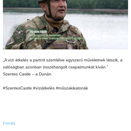
„A vízi átkelés a partról szemlélve egyszerű műveletnek látszik, a
valóságban azonban összehangolt csapatmunkát kíván.”
Szentes Castle – a Dunán.
#SzentesCastle #víziátkelés #műszakikatonák
Forrás