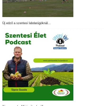
Új edző a szentesi labdarúgóknál…