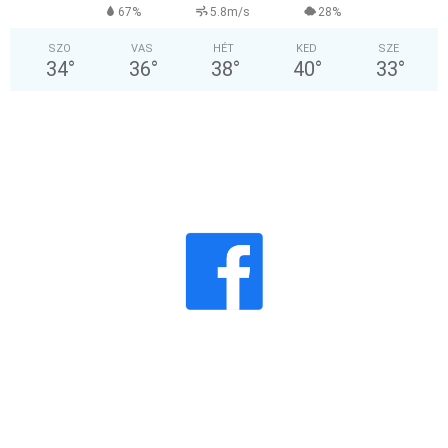
67%
5.8m/s
28%
SZO
VAS
HÉT
KED
SZE
34
°
36
°
38
°
40
°
33
°