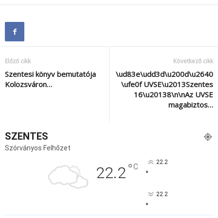
Előző cikk
Következő cikk
Szentesi könyv bemutatója
\ud83e\udd3d\u200d\u2640
Kolozsváron…
\ufe0f UVSE\u2013Szentes
16\u20138\n\nAz UVSE
magabiztos…
SZENTES
Szórványos Felhőzet
22.2
°
C
22.2
°
22.2
°