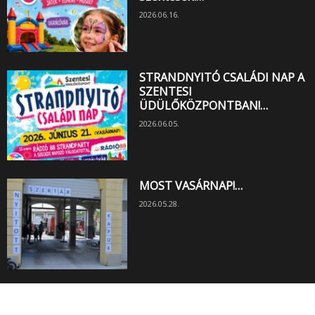
2026.06.16.
STRANDNYITÓ CSALÁDI NAP A
SZENTESI
ÜDÜLŐKÖZPONTBAN!…
2026.06.05.
MOST VASÁRNAP!…
2026.05.28.