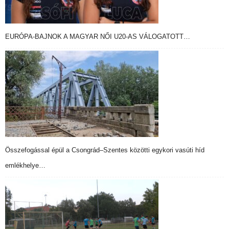
EURÓPA-BAJNOK A MAGYAR NŐI U20-AS VÁLOGATOTT…
Összefogással épül a Csongrád–Szentes közötti egykori vasúti híd
emlékhelye…