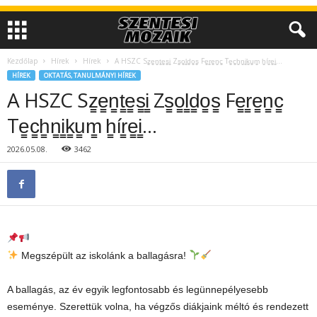
Kezdőlap
Hírek
Hírek
A HSZC Sz̳e̳n̳t̳e̳s̳i̳ Zs̳o̳l̳d̳o̳s̳ Fe̳r̳e̳n̳c̳ Te̳c̳h̳n̳i̳k̳u̳m̳ h̳ír̳e̳i̳…
HÍREK
OKTATÁS, TANULMÁNYI HÍREK
A HSZC Sz̳e̳n̳t̳e̳s̳i̳ Zs̳o̳l̳d̳o̳s̳ Fe̳r̳e̳n̳c̳
Te̳c̳h̳n̳i̳k̳u̳m̳ h̳ír̳e̳i̳…
2026.05.08.
3462
Megszépült az iskolánk a ballagásra!
A ballagás, az év egyik legfontosabb és legünnepélyesebb
eseménye. Szerettük volna, ha végzős diákjaink méltó és rendezett