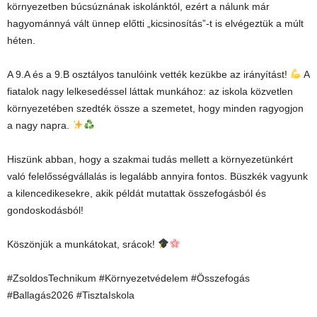
környezetben búcsúznának iskolánktól, ezért a nálunk már
hagyománnyá vált ünnep előtti „kicsinosítás”-t is elvégeztük a múlt
héten.
A 9.A és a 9.B osztályos tanulóink vették kezükbe az irányítást!
A
fiatalok nagy lelkesedéssel láttak munkához: az iskola közvetlen
környezetében szedték össze a szemetet, hogy minden ragyogjon
a nagy napra.
Hiszünk abban, hogy a szakmai tudás mellett a környezetünkért
való felelősségvállalás is legalább annyira fontos. Büszkék vagyunk
a kilencedikesekre, akik példát mutattak összefogásból és
gondoskodásból!
Köszönjük a munkátokat, srácok!
#ZsoldosTechnikum #Környezetvédelem #Összefogás
#Ballagás2026 #TisztaIskola