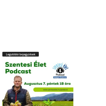
Legutóbbi bejegyzések