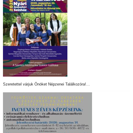
Szeretettel várjuk Önöket Népzenei Találkozóra!…