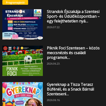
Programajánló
Strandok Éjszakája a Szentesi
Sport- és Üdülőközpontban –
egy felejthetetlen nyá…
2026.07.22.
Piknik Foci Szentesen – közös
meccsnézés és családi
programok…
2026.06.23.
Gyereknap a Tisza Terasz
Büfénél, és a Snack Bárnál
Szentesen!…
2026.06.16.