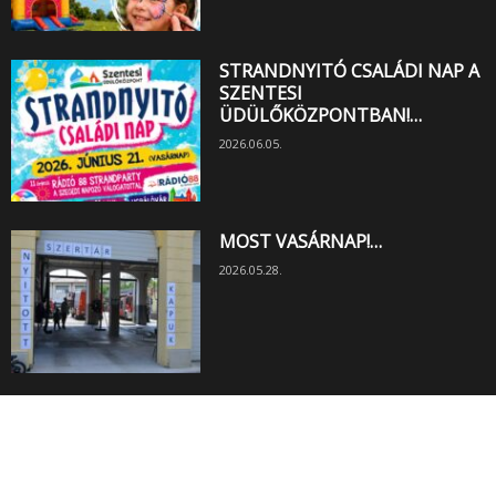
STRANDNYITÓ CSALÁDI NAP A
SZENTESI
ÜDÜLŐKÖZPONTBAN!…
2026.06.05.
MOST VASÁRNAP!…
2026.05.28.