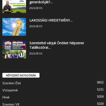
generációját?…
2026.08.05.
LAKOSSÁGI HIRDETMÉNY…
2026.08.05.
Szeretettel várjuk Önöket Népzenei
Találkozóra!…
2026.08.05.
NÉPSZERŰ KATEGÓRIÁK
9602
Szentesi Élet
5231
Vízisportok
5059
Hírek
5028
Szentesi VK