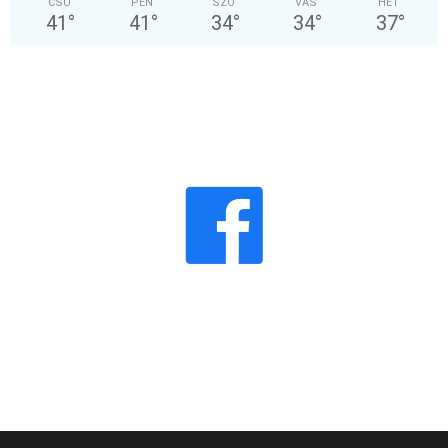
CSÜ
PÉN
SZO
VAS
HÉT
41
°
41
°
34
°
34
°
37
°