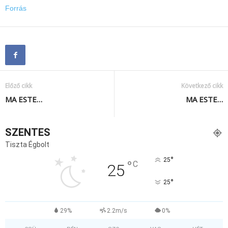
Forrás
Előző cikk
Következő cikk
MA ESTE…
MA ESTE…
SZENTES
Tiszta Égbolt
°
25
°
C
25
°
25
29%
2.2m/s
0%