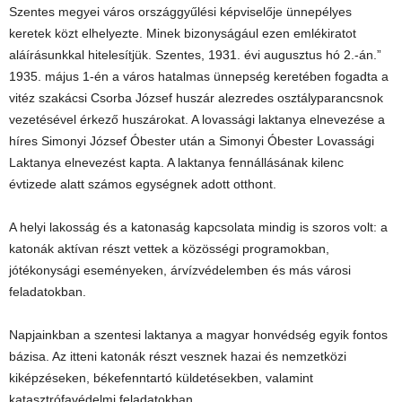
Szentes megyei város országgyűlési képviselője ünnepélyes
keretek közt elhelyezte. Minek bizonyságául ezen emlékiratot
aláírásunkkal hitelesítjük. Szentes, 1931. évi augusztus hó 2.-án.”
1935. május 1-én a város hatalmas ünnepség keretében fogadta a
vitéz szakácsi Csorba József huszár alezredes osztályparancsnok
vezetésével érkező huszárokat. A lovassági laktanya elnevezése a
híres Simonyi József Óbester után a Simonyi Óbester Lovassági
Laktanya elnevezést kapta. A laktanya fennállásának kilenc
évtizede alatt számos egységnek adott otthont.
A helyi lakosság és a katonaság kapcsolata mindig is szoros volt: a
katonák aktívan részt vettek a közösségi programokban,
jótékonysági eseményeken, árvízvédelemben és más városi
feladatokban.
Napjainkban a szentesi laktanya a magyar honvédség egyik fontos
bázisa. Az itteni katonák részt vesznek hazai és nemzetközi
kiképzéseken, békefenntartó küldetésekben, valamint
katasztrófavédelmi feladatokban.