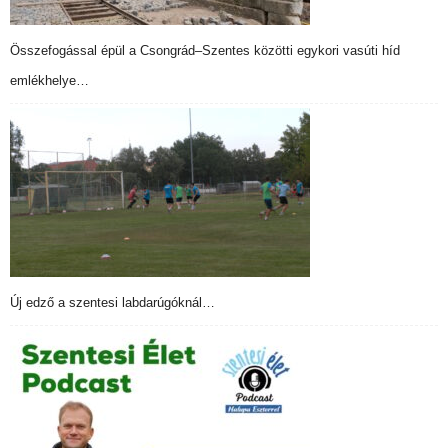
Összefogással épül a Csongrád–Szentes közötti egykori vasúti híd
emlékhelye…
Új edző a szentesi labdarúgóknál…