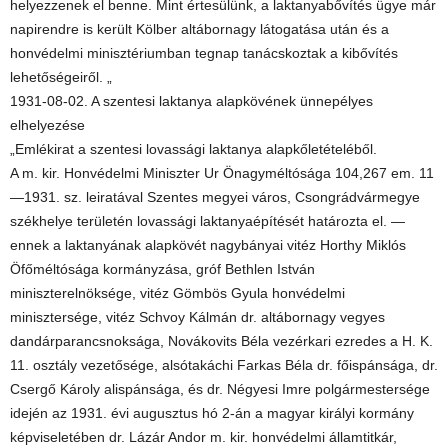
helyezzenek el benne. Mint értesülünk, a laktanyabővítés ügye már
napirendre is került Kölber altábornagy látogatása után és a
honvédelmi minisztériumban tegnap tanácskoztak a kibővítés
lehetőségeiről. „
1931-08-02. A szentesi laktanya alapkövének ünnepélyes
elhelyezése
„Emlékirat a szentesi lovassági laktanya alapkőletételéből.
A m. kir. Honvédelmi Miniszter Ur Önagyméltósága 104,267 em. 11
—1931. sz. leiratával Szentes megyei város, Csongrádvármegye
székhelye területén lovassági laktanyaépítését határozta el. —
ennek a laktanyának alapkövét nagybányai vitéz Horthy Miklós
Öfőméltósága kormányzása, gróf Bethlen István
miniszterelnöksége, vitéz Gömbös Gyula honvédelmi
minisztersége, vitéz Schvoy Kálmán dr. altábornagy vegyes
dandárparancsnoksága, Novákovits Béla vezérkari ezredes a H. K.
11. osztály vezetősége, alsótakáchi Farkas Béla dr. főispánsága, dr.
Csergő Károly alispánsága, és dr. Négyesi Imre polgármestersége
idején az 1931. évi augusztus hó 2-án a magyar királyi kormány
képviseletében dr. Lázár Andor m. kir. honvédelmi államtitkár,