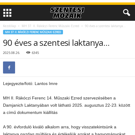
Kezdőlap
MH 37. II. Rákóczi Ferenc Műszaki Ezred
90 éves a szentesi laktanya…
MH 37. II. RÁKÓCZI FERENC MŰSZAKI EZRED
90 éves a szentesi laktanya…
2025.08.26.
6345
Lejegyezte/fotó: Lantos Imre
MH II. Rákóczi Ferenc 14. Műszaki Ezred szervezésében a
Damjanich Laktanyában volt látható 2025. augusztus 22-23. között
a című dokumentum kiállítás
A 90. évforduló kiváló alkalom arra, hogy visszatekintsünk a
laktanya gazdag múltjára és értékeljük azokat a hagyományokat,