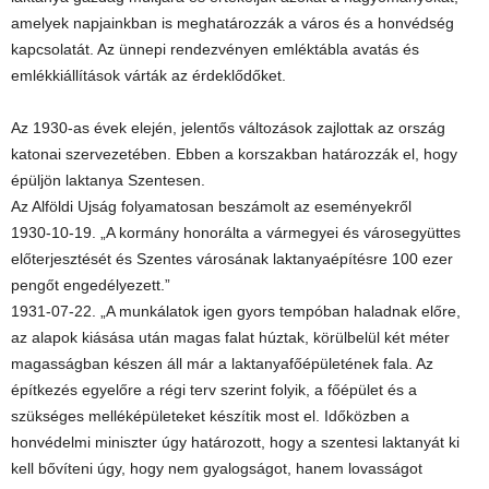
amelyek napjainkban is meghatározzák a város és a honvédség
kapcsolatát. Az ünnepi rendezvényen emléktábla avatás és
emlékkiállítások várták az érdeklődőket.
Az 1930-as évek elején, jelentős változások zajlottak az ország
katonai szervezetében. Ebben a korszakban határozzák el, hogy
épüljön laktanya Szentesen.
Az Alföldi Ujság folyamatosan beszámolt az eseményekről
1930-10-19. „A kormány honorálta a vármegyei és városegyüttes
előterjesztését és Szentes városának laktanyaépítésre 100 ezer
pengőt engedélyezett.”
1931-07-22. „A munkálatok igen gyors tempóban haladnak előre,
az alapok kiásása után magas falat húztak, körülbelül két méter
magasságban készen áll már a laktanyafőépületének fala. Az
építkezés egyelőre a régi terv szerint folyik, a főépület és a
szükséges melléképületeket készítik most el. Időközben a
honvédelmi miniszter úgy határozott, hogy a szentesi laktanyát ki
kell bővíteni úgy, hogy nem gyalogságot, hanem lovasságot