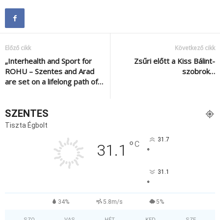
Előző cikk
Következő cikk
„Interhealth and Sport for
Zsűri előtt a Kiss Bálint-
ROHU – Szentes and Arad
szobrok…
are set on a lifelong path of…
SZENTES
Tiszta Égbolt
31.7
°
C
31.1
°
31.1
°
34%
5.8m/s
5%
SZO
VAS
HÉT
KED
SZE