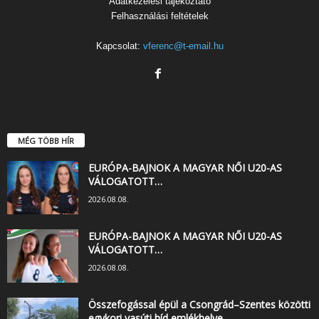
Adatkezelési tájékoztató
Felhasználási feltételek
Kapcsolat:
vferenc@t-email.hu
MÉG TÖBB HÍR
EURÓPA-BAJNOK A MAGYAR NŐI U20-AS
VÁLOGATOTT…
2026.08.08.
EURÓPA-BAJNOK A MAGYAR NŐI U20-AS
VÁLOGATOTT…
2026.08.08.
Összefogással épül a Csongrád–Szentes közötti
egykori vasúti híd emlékhelye…