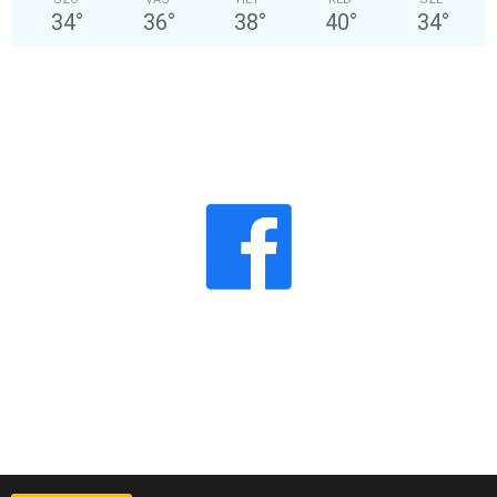
34
°
36
°
38
°
40
°
34
°