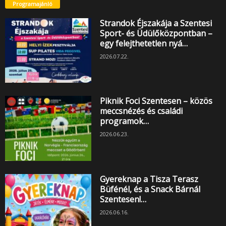
Programajánló
Strandok Éjszakája a Szentesi
Sport- és Üdülőközpontban –
egy felejthetetlen nyá…
2026.07.22.
Piknik Foci Szentesen – közös
meccsnézés és családi
programok…
2026.06.23.
Gyereknap a Tisza Terasz
Büfénél, és a Snack Bárnál
Szentesen!…
2026.06.16.