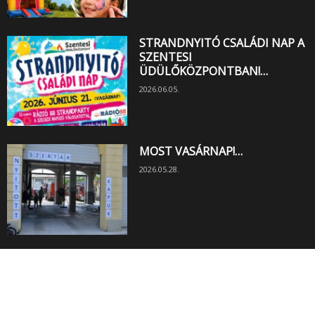
STRANDNYITÓ CSALÁDI NAP A
SZENTESI
ÜDÜLŐKÖZPONTBAN!…
2026.06.05.
MOST VASÁRNAP!…
2026.05.28.