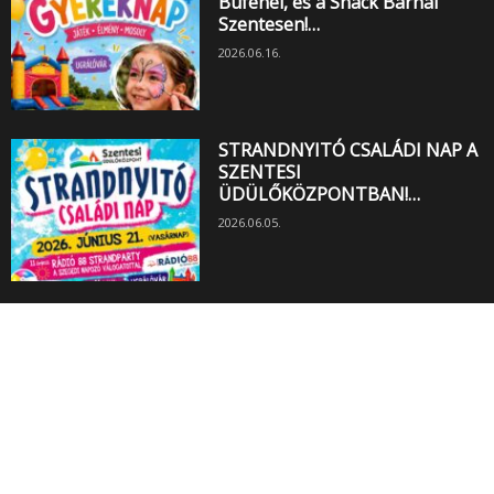
Büfénél, és a Snack Bárnál
Szentesen!…
2026.06.16.
STRANDNYITÓ CSALÁDI NAP A
SZENTESI
ÜDÜLŐKÖZPONTBAN!…
2026.06.05.