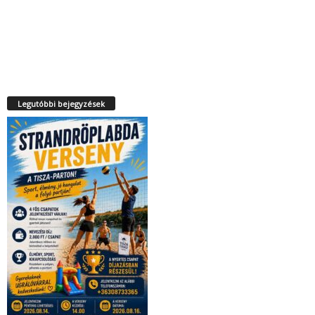
Legutóbbi bejegyzések