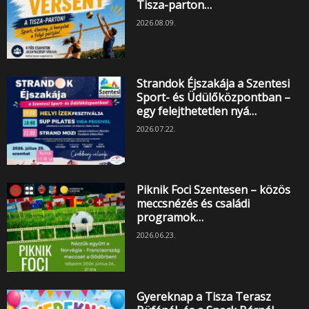
Tisza-parton…
2026.08.09.
Strandok Éjszakája a Szentesi
Sport- és Üdülőközpontban –
egy felejthetetlen nyá…
2026.07.22.
Piknik Foci Szentesen – közös
meccsnézés és családi
programok…
2026.06.23.
Gyereknap a Tisza Terasz