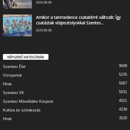
2026.08.08.
Amikor a tanmedence csatatérré változik: Így
csatáztak vízipisztolyokkal Szentes…
2026.08.08.
NÉPSZERŰ KATEGÓRIÁK
9608
Szentesi Élet
5235
Vízisportok
5067
Hírek
5031
Szentesi VK
4521
Szentesi Művelődési Központ
4238
Kultúra és szórakozás
3520
Hírek