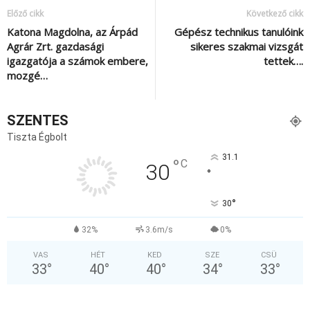
Előző cikk
Következő cikk
Katona Magdolna, az Árpád
Gépész technikus tanulóink
Agrár Zrt. gazdasági
sikeres szakmai vizsgát
igazgatója a számok embere,
tettek….
mozgé…
SZENTES
Tiszta Égbolt
31.1
°
C
30
°
°
30
32%
3.6m/s
0%
VAS
HÉT
KED
SZE
CSÜ
33
°
40
°
40
°
34
°
33
°