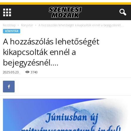
Kezdőlap
Könyvtár
A hozzászólás lehetőségét kikapcsolták ennél a bejegyzésnél….
KÖNYVTÁR
A hozzászólás lehetőségét
kikapcsolták ennél a
bejegyzésnél….
2025.05.23.
3740