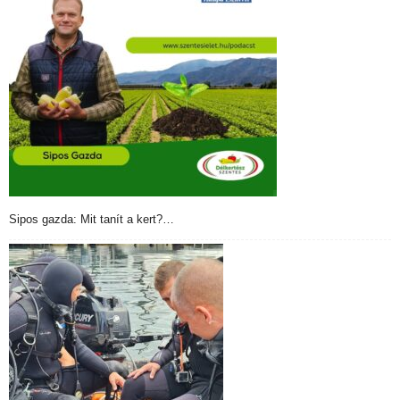
Sipos gazda: Mit tanít a kert?…