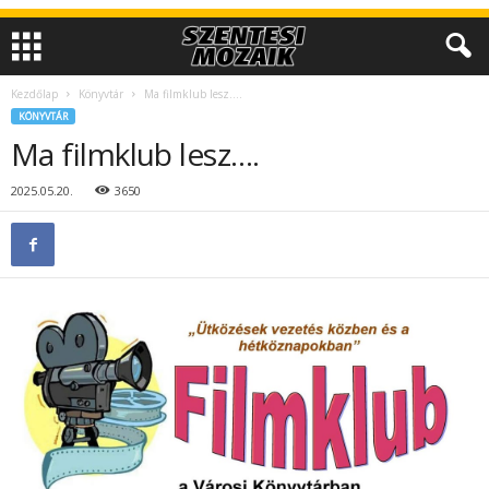
Kezdőlap
Könyvtár
Ma filmklub lesz….
KÖNYVTÁR
Ma filmklub lesz….
2025.05.20.
3650