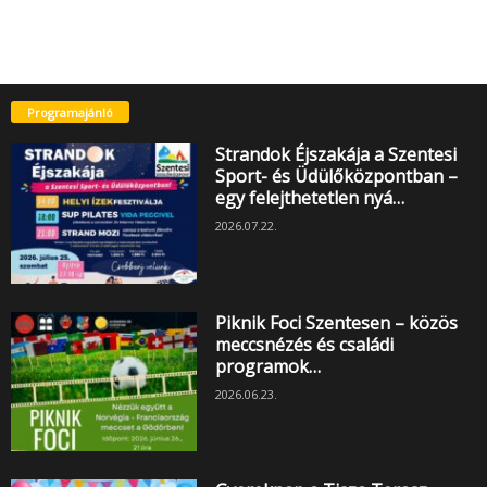
Programajánló
Strandok Éjszakája a Szentesi
Sport- és Üdülőközpontban –
egy felejthetetlen nyá…
2026.07.22.
Piknik Foci Szentesen – közös
meccsnézés és családi
programok…
2026.06.23.