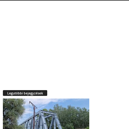
Legutóbbi bejegyzések