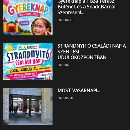
Gyereknap a Tisza Terasz
Büfénél, és a Snack Bárnál
Szentesen!…
2026.06.16.
STRANDNYITÓ CSALÁDI NAP A
SZENTESI
ÜDÜLŐKÖZPONTBAN!…
2026.06.05.
MOST VASÁRNAP!…
2026.05.28.