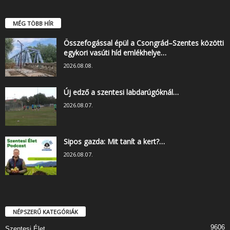
MÉG TÖBB HÍR
Összefogással épül a Csongrád–Szentes közötti
egykori vasúti híd emlékhelye…
2026.08.08.
Új edző a szentesi labdarúgóknál…
2026.08.07.
Sipos gazda: Mit tanít a kert?…
2026.08.07.
NÉPSZERŰ KATEGÓRIÁK
9606
Szentesi Élet