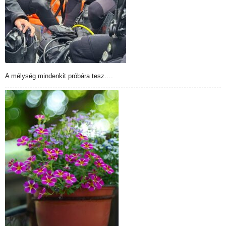
A mélység mindenkit próbára tesz….