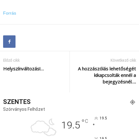
Forrás
Előző cikk
Következő cikk
Helyszínváltozás!…
A hozzászólás lehetőségét
kikapcsolták ennél a
bejegyzésnél….
SZENTES
Szórványos Felhőzet
19.5
°
C
19.5
°
19.5