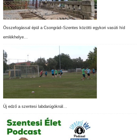
Összefogással épül a Csongrád–Szentes közötti egykori vasúti híd
emlékhelye…
Új edző a szentesi labdarúgóknál…