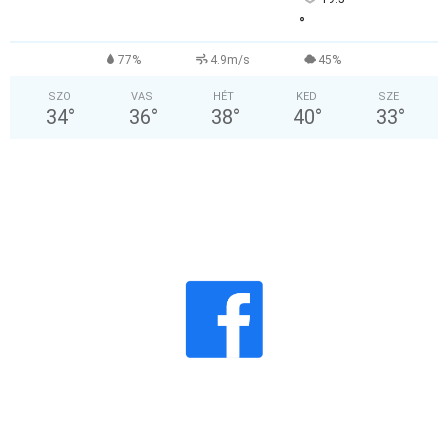
°
77%
4.9m/s
45%
SZO
VAS
HÉT
KED
SZE
34
°
36
°
38
°
40
°
33
°