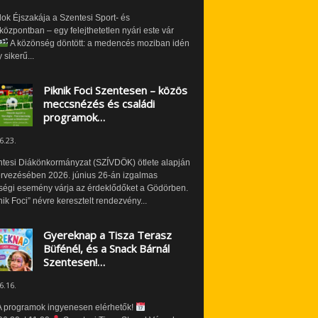
ok Éjszakája a Szentesi Sport- és
özpontban – egy felejthetetlen nyári este vár
A közönség döntött: a medencés moziban idén
 sikerű...
Piknik Foci Szentesen – közös
meccsnézés és családi
programok…
6.23.
ntesi Diákönkormányzat (SZÍVDÖK) ötlete alapján
ervezésében 2026. június 26-án izgalmas
ségi esemény várja az érdeklődőket a Gödörben.
nik Foci” névre keresztelt rendezvény...
Gyereknap a Tisza Terasz
Büfénél, és a Snack Bárnál
Szentesen!…
6.16.
 programok ingyenesen elérhetők!