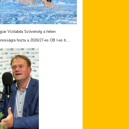
yar Vízilabda Szövetség a héten
ánosságra hozta a 2026/27-es OB I-es b…