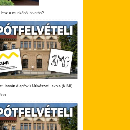
 lesz a munkából hivatás?…
eti István Alapfokú Művészeti Iskola (KIMI)
vása…