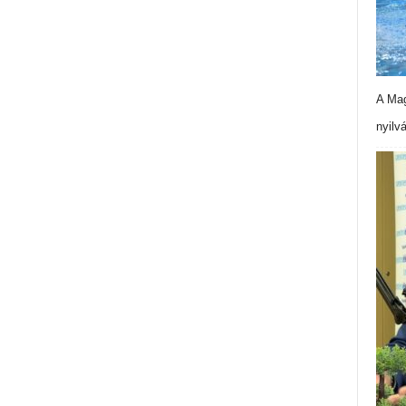
A Mag
nyilv