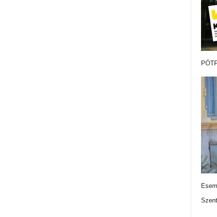
PÓTF
Esemé
Szen