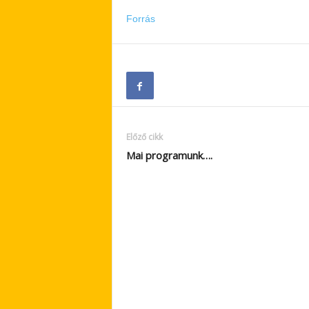
Forrás
Előző cikk
Mai programunk….