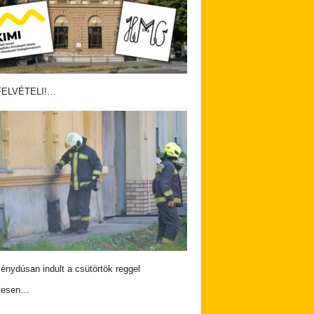
ELVÉTELI!…
nydúsan indult a csütörtök reggel
tesen…