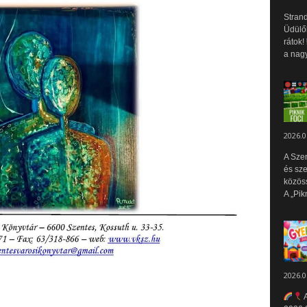
Strand
Üdülők
rátok!
a nagy
2026.0
A Sze
és sz
közös
A „Pik
2026.0
A