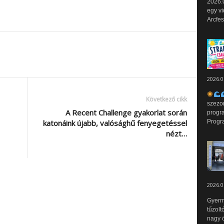
2026.0
egy vi
Arcfes
2026.0
Következő cikk
szezo
A Recent Challenge gyakorlat során
progr
Progr
katonáink újabb, valósághű fenyegetéssel
nézt…
2026.0
Gyerm
tűzolt
nagy ö