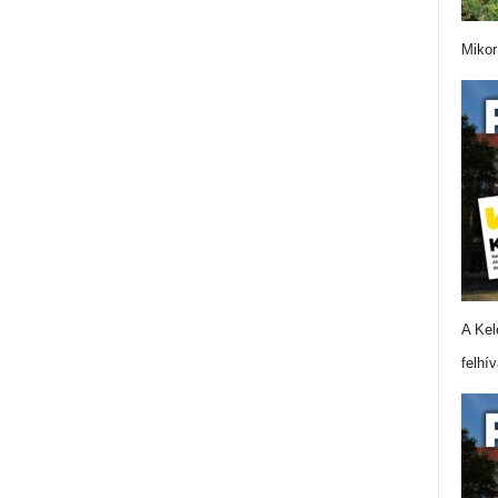
Mikor
A Kel
felhí