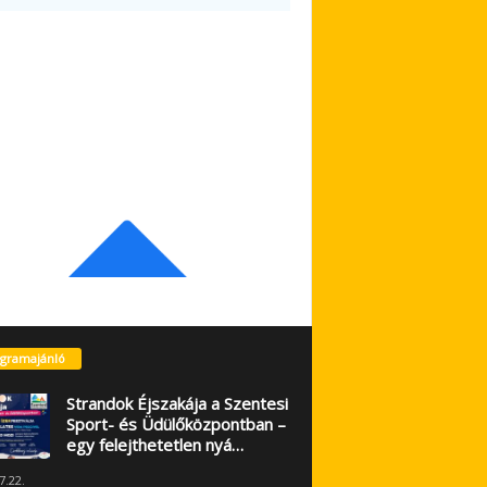
gramajánló
Strandok Éjszakája a Szentesi
Sport- és Üdülőközpontban –
egy felejthetetlen nyá…
7.22.