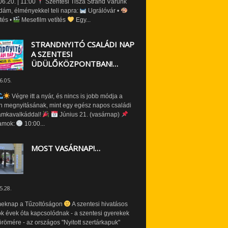
6.20. | 11:00
Szentesi Tisza Strand Várunk
dám, élményekkel teli napra:
Ugrálóvár •
tés •
Mesefilm vetítés
Egy...
STRANDNYITÓ CSALÁDI NAP
A SZENTESI
ÜDÜLŐKÖZPONTBAN!…
6.05.
Végre itt a nyár, és nincs is jobb módja a
n megnyitásának, mint egy egész napos családi
amkavalkáddal!
Június 21. (vasárnap)
amok:
10:00...
MOST VASÁRNAP!…
5.28.
eknap a Tűzoltóságon
A szentesi hivatásos
ók évek óta kapcsolódnak - a szentesi gyerekek
römére - az országos "Nyitott szertárkapuk"