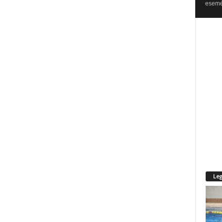
esemén
Leg