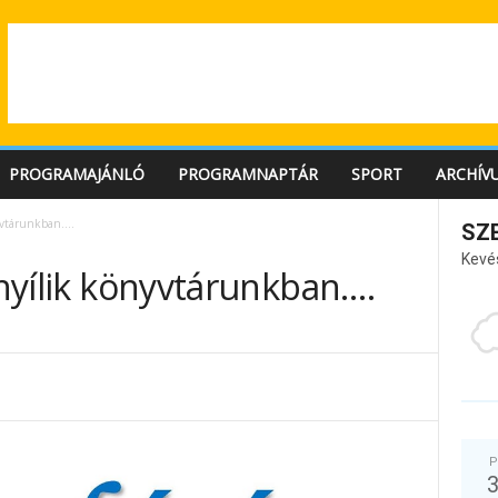
PROGRAMAJÁNLÓ
PROGRAMNAPTÁR
SPORT
ARCHÍV
nyvtárunkban….
SZ
Kevé
s nyílik könyvtárunkban….
P