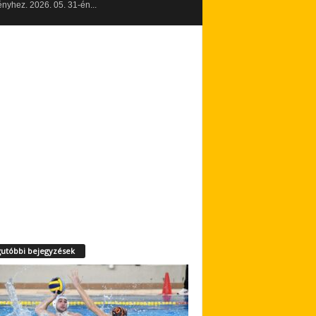
yhez. 2026. 05. 31-én...
utóbbi bejegyzések