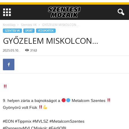
Kezdőlap
Szentesi VK
GYŐZELEM MISKOLCON…
SZENTESI VK
SPORT
VÍZISPORTOK
GYŐZELEM MISKOLCON…
2025.05.10.
3163
9. helyen zárta a bajnokságot a
Metalcom Szentes
Gyönyörű volt Fiúk
#EON #Tippmix #MVLSZ #MetalcomSzentes
#PannergyMVLCMiskolc #FérfiOBI