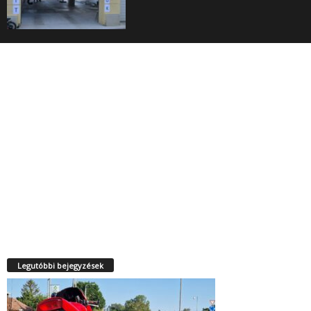
Legutóbbi bejegyzések