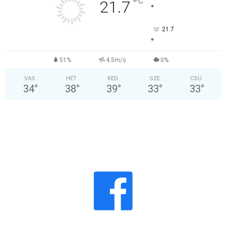
°
C
21.7
°
21.7
°
51%
4.5m/s
0%
VAS
HÉT
KED
SZE
CSÜ
34
°
38
°
39
°
33
°
33
°