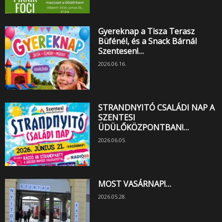
Gyereknap a Tisza Terasz
Büfénél, és a Snack Bárnál
Szentesen!…
2026.06.16.
STRANDNYITÓ CSALÁDI NAP A
SZENTESI
ÜDÜLŐKÖZPONTBAN!…
2026.06.05.
MOST VASÁRNAP!…
2026.05.28.