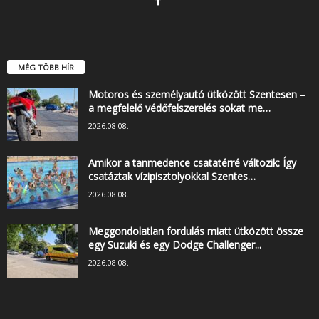
MÉG TÖBB HÍR
Motoros és személyautó ütközött Szentesen –
a megfelelő védőfelszerelés sokat me…
2026.08.08.
Amikor a tanmedence csatatérré változik: Így
csatáztak vízipisztolyokkal Szentes…
2026.08.08.
Meggondolatlan fordulás miatt ütközött össze
egy Suzuki és egy Dodge Challenger...
2026.08.08.