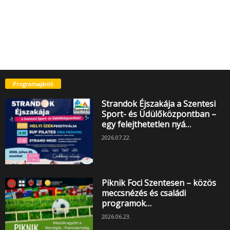
Programajánló
Strandok Éjszakája a Szentesi
Sport- és Üdülőközpontban –
egy felejthetetlen nyá…
2026.07.22.
Piknik Foci Szentesen – közös
meccsnézés és családi
programok…
2026.06.23.