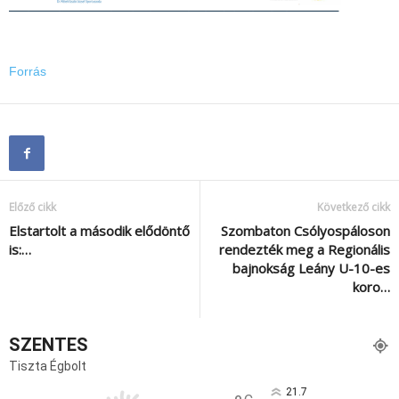
Forrás
Előző cikk
Következő cikk
Elstartolt a második elődöntő
Szombaton Csólyospáloson
is:…
rendezték meg a Regionális
bajnokság Leány U-10-es
koro…
SZENTES
Tiszta Égbolt
21.7