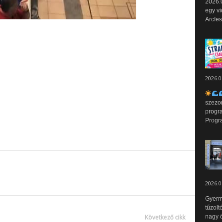
2026.0
egy vi
Arcfes
2026.0
szezo
progr
Progr
2026.0
Gyerm
tűzolt
nagy ö
Következő cikk