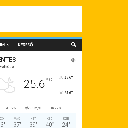
UM
KERESŐ
ENTES
 Felhőzet
°
25.6
°
C
25.6
°
25.6
59%
3.1m/s
79%
ZO
VAS
HÉT
KED
SZE
36
°
37
°
39
°
40
°
24
°