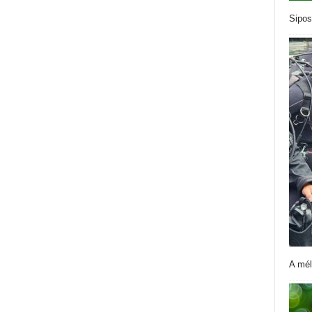
Sipos
A mél