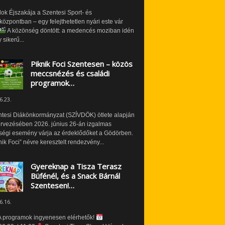
ok Éjszakája a Szentesi Sport- és
özpontban – egy felejthetetlen nyári este vár
A közönség döntött: a medencés moziban idén
 sikerű...
Piknik Foci Szentesen – közös
meccsnézés és családi
programok…
6.23.
ntesi Diákönkormányzat (SZÍVDÖK) ötlete alapján
ervezésében 2026. június 26-án izgalmas
ségi esemény várja az érdeklődőket a Gödörben.
nik Foci” névre keresztelt rendezvény...
Gyereknap a Tisza Terasz
Büfénél, és a Snack Bárnál
Szentesen!…
6.16.
 programok ingyenesen elérhetők!