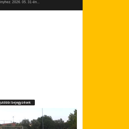
yhez. 2026. 05. 31-én...
utóbbi bejegyzések