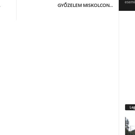
esemén
…
GYŐZELEM MISKOLCON…
Leg