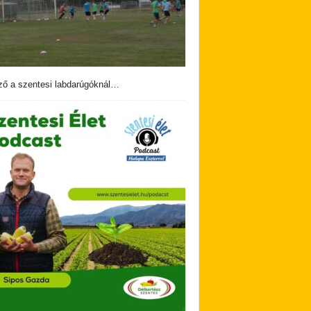
ző a szentesi labdarúgóknál…