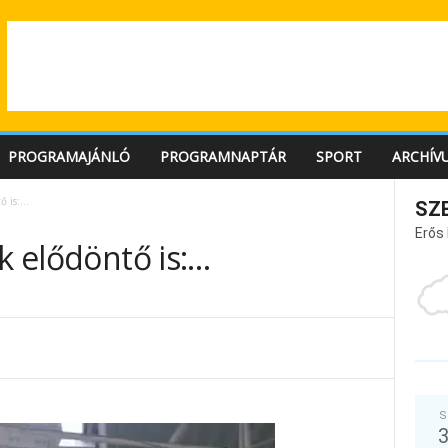
PROGRAMAJÁNLÓ
PROGRAMNAPTÁR
SPORT
ARCHÍV
tő is:…
SZ
Erős
ik elődöntő is:…
S