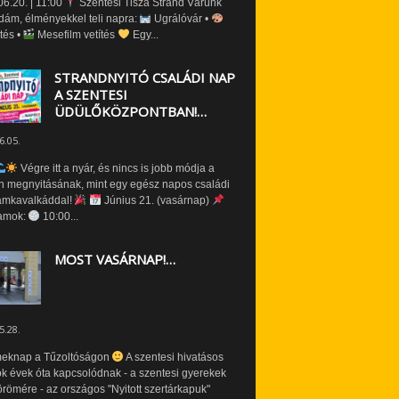
6.20. | 11:00
Szentesi Tisza Strand Várunk
dám, élményekkel teli napra:
Ugrálóvár •
tés •
Mesefilm vetítés
Egy...
STRANDNYITÓ CSALÁDI NAP
A SZENTESI
ÜDÜLŐKÖZPONTBAN!…
6.05.
Végre itt a nyár, és nincs is jobb módja a
n megnyitásának, mint egy egész napos családi
amkavalkáddal!
Június 21. (vasárnap)
amok:
10:00...
MOST VASÁRNAP!…
5.28.
eknap a Tűzoltóságon
A szentesi hivatásos
ók évek óta kapcsolódnak - a szentesi gyerekek
römére - az országos "Nyitott szertárkapuk"