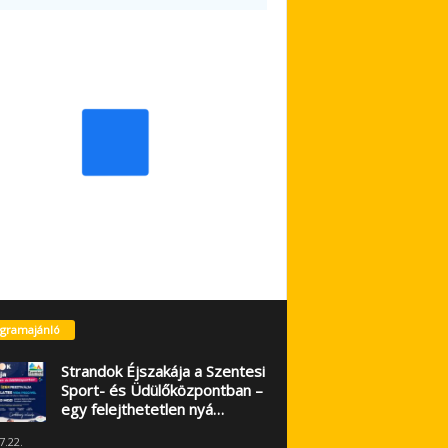
gramajánló
Strandok Éjszakája a Szentesi
Sport- és Üdülőközpontban –
egy felejthetetlen nyá…
7.22.