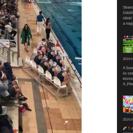
Strand
Üdülők
rátok!
a nagy
2026.0
A Sze
és sz
közös
A „Pik
2026.0
A