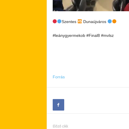
Szentes
Dunaújváros
#leánygyermekob #Final8 #mvlsz
Forrás
Előző cikk