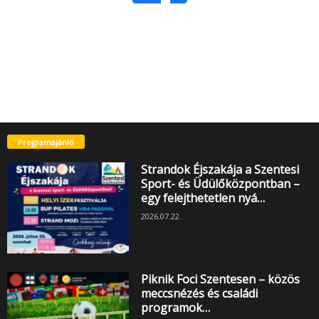
Programajánló
Strandok Éjszakája a Szentesi
Sport- és Üdülőközpontban –
egy felejthetetlen nyá…
2026.07.22.
Piknik Foci Szentesen – közös
meccsnézés és családi
programok…