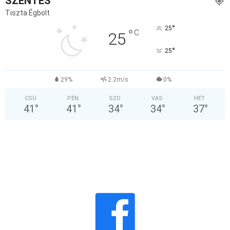
SZENTES
Tiszta Égbolt
°
25
°
C
25
°
25
29%
2.2m/s
0%
CSÜ
PÉN
SZO
VAS
HÉT
41
°
41
°
34
°
34
°
37
°