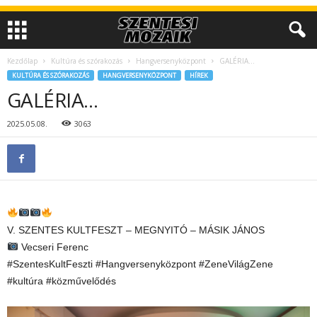
Kezdőlap
Kultúra és szórakozás
Hangversenyközpont
GALÉRIA…
KULTÚRA ÉS SZÓRAKOZÁS
HANGVERSENYKÖZPONT
HÍREK
GALÉRIA…
2025.05.08.
3063
V. SZENTES KULTFESZT – MEGNYITÓ – MÁSIK JÁNOS
Vecseri Ferenc
#SzentesKultFeszti #Hangversenyközpont #ZeneVilágZene
#kultúra #közművelődés