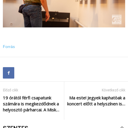
Forrás
Előző cikk
Következő cikk
19 órától férfi csapatunk
Ma este! Jegyek kaphatòak a
számára is megkezdődnek a
koncert előtt a helyszínen is…
helyosztó párharcai. A Misk…