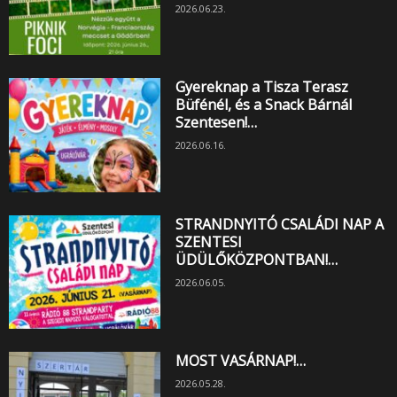
2026.06.23.
Gyereknap a Tisza Terasz
Büfénél, és a Snack Bárnál
Szentesen!…
2026.06.16.
STRANDNYITÓ CSALÁDI NAP A
SZENTESI
ÜDÜLŐKÖZPONTBAN!…
2026.06.05.
MOST VASÁRNAP!…
2026.05.28.