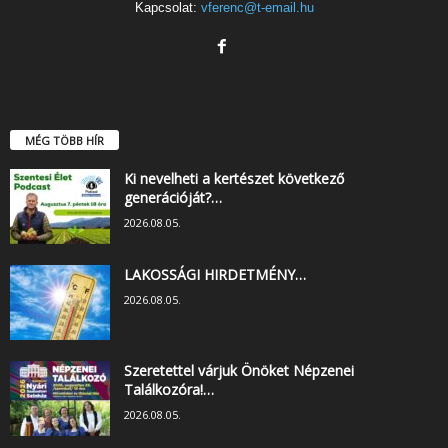
Kapcsolat:
vferenc@t-email.hu
MÉG TÖBB HÍR
Ki nevelheti a kertészet következő
generációját?…
2026.08.05.
LAKOSSÁGI HIRDETMÉNY…
2026.08.05.
Szeretettel várjuk Önöket Népzenei
Találkozóra!…
2026.08.05.