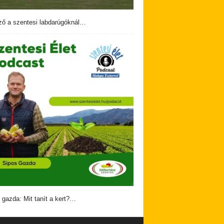
ző a szentesi labdarúgóknál…
 gazda: Mit tanít a kert?…