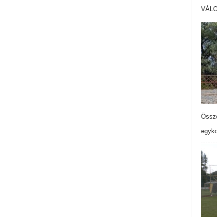
VÁL
Össze
egyko