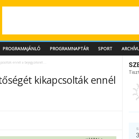
PROGRAMAJÁNLÓ
PROGRAMNAPTÁR
SPORT
ARCHÍV
apcsolták ennél a bejegyzésnél….
SZ
Tiszt
tőségét kikapcsolták ennél
S