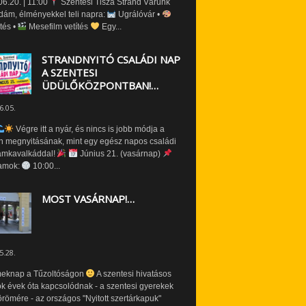
6.20. | 11:00
Szentesi Tisza Strand Várunk
dám, élményekkel teli napra:
Ugrálóvár •
tés •
Mesefilm vetítés
Egy...
STRANDNYITÓ CSALÁDI NAP
A SZENTESI
ÜDÜLŐKÖZPONTBAN!…
6.05.
Végre itt a nyár, és nincs is jobb módja a
n megnyitásának, mint egy egész napos családi
amkavalkáddal!
Június 21. (vasárnap)
amok:
10:00...
MOST VASÁRNAP!…
5.28.
eknap a Tűzoltóságon
A szentesi hivatásos
ók évek óta kapcsolódnak - a szentesi gyerekek
römére - az országos "Nyitott szertárkapuk"