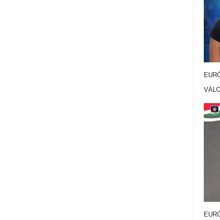
EURÓ
VÁL
EURÓ