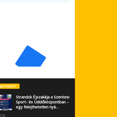
gramajánló
Strandok Éjszakája a Szentesi
Sport- és Üdülőközpontban –
egy felejthetetlen nyá…
7.22.