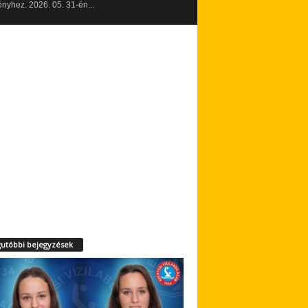
yhez. 2026. 05. 31-én...
utóbbi bejegyzések