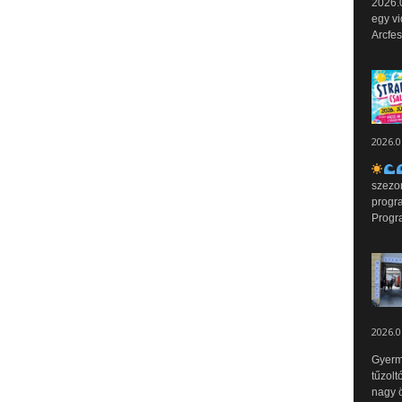
2026.0
egy vi
Arcfes
2026.0
szezo
progr
Progr
2026.0
Gyerm
tűzolt
nagy ö