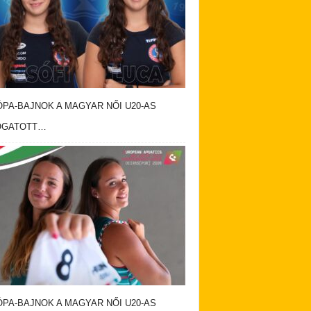
PA-BAJNOK A MAGYAR NŐI U20-AS
OGATOTT…
PA-BAJNOK A MAGYAR NŐI U20-AS