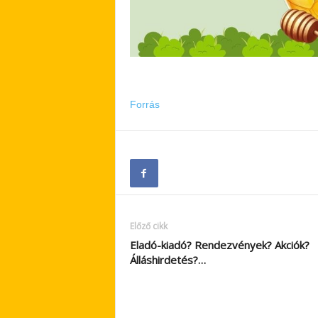
Forrás
Előző cikk
Eladó-kiadó? Rendezvények? Akciók?
Álláshirdetés?…