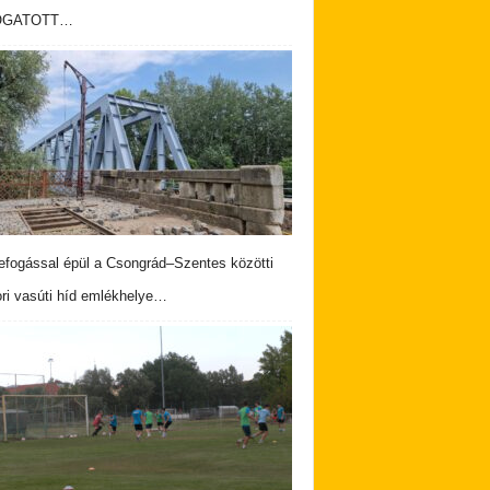
OGATOTT…
fogással épül a Csongrád–Szentes közötti
ri vasúti híd emlékhelye…