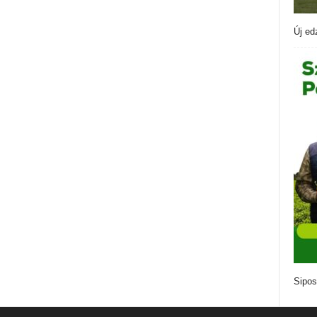
Új ed
Sipos