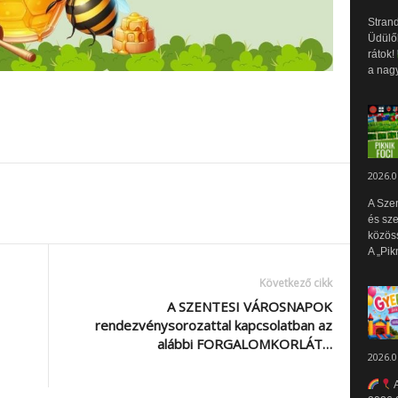
Strand
Üdülők
rátok!
a nagy
2026.0
A Sze
és sz
közös
A „Pik
Következő cikk
A SZENTESI VÁROSNAPOK
rendezvénysorozattal kapcsolatban az
alábbi FORGALOMKORLÁT…
2026.0
A