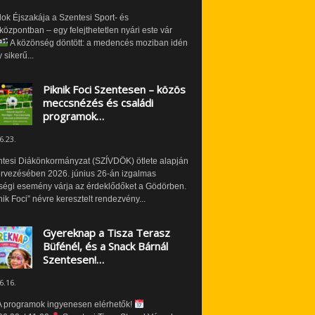
ok Éjszakája a Szentesi Sport- és
özpontban – egy felejthetetlen nyári este vár
A közönség döntött: a medencés moziban idén
 sikerű...
Piknik Foci Szentesen – közös
meccsnézés és családi
programok…
6.23.
ntesi Diákönkormányzat (SZÍVDÖK) ötlete alapján
ervezésében 2026. június 26-án izgalmas
ségi esemény várja az érdeklődőket a Gödörben.
nik Foci” névre keresztelt rendezvény...
Gyereknap a Tisza Terasz
Büfénél, és a Snack Bárnál
Szentesen!…
6.16.
 programok ingyenesen elérhetők!