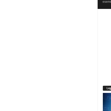
esemén
Leg