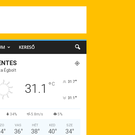
UM
KERESŐ
ENTES
a Égbolt
°
31.7
°
C
31.1
°
31.1
34%
5.8m/s
5%
ZO
VAS
HÉT
KED
SZE
34
°
36
°
38
°
40
°
34
°